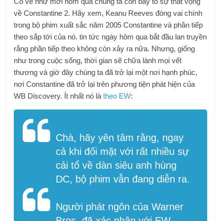
Có vẻ như mới hôm qua chúng ta còn bày tỏ sự thất vọng
về Constantine 2. Hãy xem, Keanu Reeves đóng vai chính
trong bộ phim xuất sắc năm 2005 Constantine và phần tiếp
theo sắp tới của nó. tin tức ngày hôm qua bắt đầu lan truyền
rằng phần tiếp theo không còn xảy ra nữa. Nhưng, giống
như trong cuộc sống, thời gian sẽ chữa lành mọi vết
thương và giờ đây chúng ta đã trở lại một nơi hạnh phúc,
nơi Constantine đã trở lại trên phương tiện phát hiện của
WB Discovery. Ít nhất nó là
theo EW
:
Chà, hãy yên tâm rằng, ngay
cả khi đối mặt với rất nhiều sự
cải tổ về dàn siêu anh hùng
DC, bộ phim vẫn đang diễn ra.
Người phát ngôn của Warner
Bros. đã xác nhận với EW