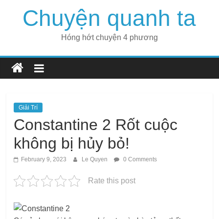
Skip
Chuyện quanh ta
to
content
Hóng hớt chuyện 4 phương
Giải Trí
Constantine 2 Rốt cuộc
không bị hủy bỏ!
February 9, 2023
Le Quyen
0 Comments
Rate this post