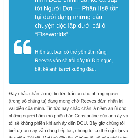
tới
Người Dơi — Phần II
sẽ tồn
tại dưới dạng những câu
chuyện độc lập dưới cái ô
“Elseworlds”.
Hiện tại, bạn có thể yên tâm rằng
Reeves vẫn sẽ trỗi dậy từ Địa ngục,
bất kể anh ta rơi xuống đâu.
Đây chắc chắn là một tin tức trấn an cho những người
(trong số chúng ta) đang mong chờ Reeves đảm nhận lại
vai diễn của mình. Tin tức này chắc chắn là niềm an ủi cho
những người hâm mộ phiên bản Constantine của anh ấy và
tôi sẽ không phiền khi anh ấy đến DCU. Bây giờ chúng tôi
biết dự án này vẫn đang tiếp tục, chúng tôi có thể ngồi lại và
thư giãn. Tốt rồi. Mọi thứ đều ổn. Chúng tôi sẽ cập nhật cho