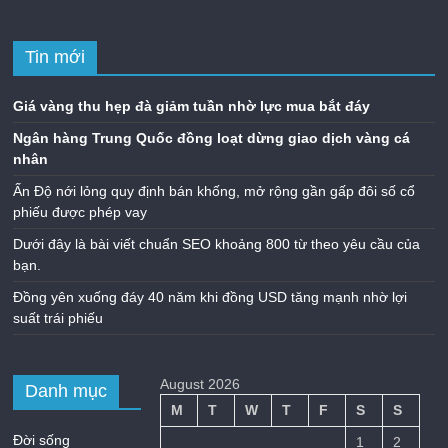
Tin mới
Giá vàng thu hẹp đà giảm tuần nhờ lực mua bắt đáy
Ngân hàng Trung Quốc đồng loạt dừng giao dịch vàng cá
nhân
Ấn Độ nới lỏng quy định bán khống, mở rộng gần gấp đôi số cổ
phiếu được phép vay
Dưới đây là bài viết chuẩn SEO khoảng 800 từ theo yêu cầu của
bạn.
Đồng yên xuống đáy 40 năm khi đồng USD tăng mạnh nhờ lợi
suất trái phiếu
August 2026
Danh mục
M
T
W
T
F
S
S
Đời sống
1
2