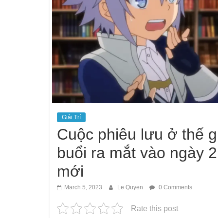
Giải Trí
Cuộc phiêu lưu ở thế gi
buổi ra mắt vào ngày 2
mới
March 5, 2023
Le Quyen
0 Comments
Rate this post