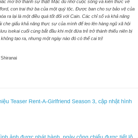
ấc mơ trở thành sự thật! Mặc dù nhớ cuộc sống và kiến ​​​​thức về
ilford, con trai thứ ba của một quý tộc. Được ban cho sự bảo vệ của
a ra lại là một điều quá tốt đối với Cain. Các chỉ số và khả năng
i che giấu khả năng thực sự của mình để leo lên hàng ngũ xã hội
 lưu isekai cuối cùng bắt đầu khi một đứa trẻ trở thành thiếu niên bị
hông tạo ra, nhưng một ngày nào đó có thể cai trị!
Shiranai
hiệu Teaser Rent-A-Girlfriend Season 3, cập nhật hình
 hình ảnh được phát hành, ngày công chiếu được tiết lộ