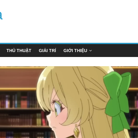
a
THỦ THUẬT
GIẢI TRÍ
GIỚI THIỆU