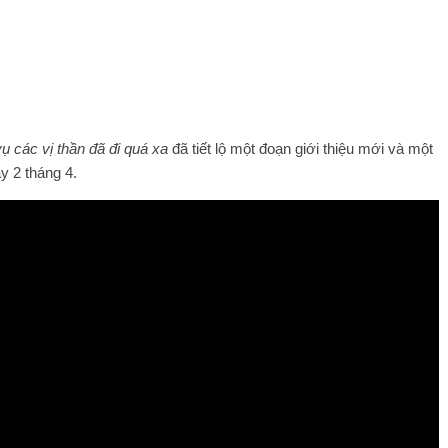
ụ các vị thần đã đi quá xa
đã tiết lộ một đoạn giới thiệu mới và một
y 2 tháng 4.