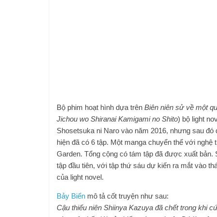
Bộ phim hoạt hình dựa trên
Biên niên sử về một quý
Jichou wo Shiranai Kamigami no Shito
) bộ light n
Shosetsuka ni Naro vào năm 2016, nhưng sau đó đ
hiện đã có 6 tập. Một manga chuyển thể với nghệ 
Garden. Tổng cộng có tám tập đã được xuất bản.
tập đầu tiên, với tập thứ sáu dự kiến ​​ra mắt vào
của light novel.
Bảy Biển
mô tả cốt truyện như sau:
Cậu thiếu niên Shiinya Kazuya đã chết trong khi cứ