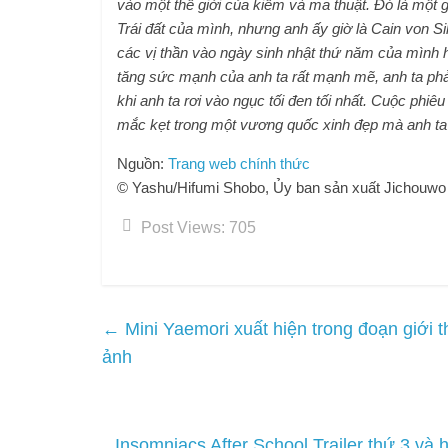
vào một thế giới của kiếm và ma thuật. Đó là một gi
Trái đất của mình, nhưng anh ấy giờ là Cain von S
các vị thần vào ngày sinh nhật thứ năm của mình hó
tăng sức mạnh của anh ta rất mạnh mẽ, anh ta phả
khi anh ta rơi vào ngục tối đen tối nhất. Cuộc phiêu
mắc kẹt trong một vương quốc xinh đẹp mà anh ta k
Nguồn:
Trang web chính thức
© Yashu/Hifumi Shobo, Ủy ban sản xuất Jichouwo 
Post Views:
705
←
Mini Yaemori xuất hiện trong đoạn giới t
ảnh
Insomniacs After School Trailer thứ 3 và