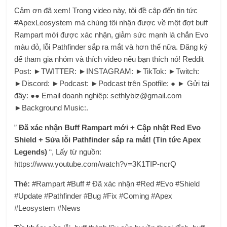
Cảm ơn đã xem! Trong video này, tôi đề cập đến tin tức
#ApexLeosystem mà chúng tôi nhận được về một đợt buff
Rampart mới được xác nhận, giảm sức mạnh lá chắn Evo
màu đỏ, lỗi Pathfinder sắp ra mắt và hơn thế nữa. Đăng ký
để tham gia nhóm và thích video nếu bạn thích nó! Reddit
Post: ►TWITTER: ►INSTAGRAM: ►TikTok: ►Twitch:
►Discord: ►Podcast: ►Podcast trên Spotfile: ● ► Gửi tại
đây: ●● Email doanh nghiệp:
sethlybiz@gmail.com
►Background Music:.
”
Đã xác nhận Buff Rampart mới + Cập nhật Red Evo
Shield + Sửa lỗi Pathfinder sắp ra mắt! (Tin tức Apex
Legends)
“, Lấy từ nguồn:
https://www.youtube.com/watch?v=3K1TIP-ncrQ
Thẻ:
#Rampart #Buff # Đã xác nhận #Red #Evo #Shield
#Update #Pathfinder #Bug #Fix #Coming #Apex
#Leosystem #News