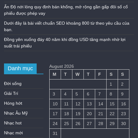
Ấn Độ nới lỏng quy định bán khống, mở rộng gần gấp đôi số cổ
phiếu được phép vay
Dưới đây là bài viết chuẩn SEO khoảng 800 từ theo yêu cầu của
bạn.
Đồng yên xuống đáy 40 năm khi đồng USD tăng mạnh nhờ lợi
suất trái phiếu
August 2026
Danh mục
M
T
W
T
F
S
S
Đời sống
1
2
Giải Trí
3
4
5
6
7
8
9
Hóng hớt
10
11
12
13
14
15
16
Nhạc Âu Mỹ
17
18
19
20
21
22
23
Nhạc hot
24
25
26
27
28
29
30
Nhạc mới
31