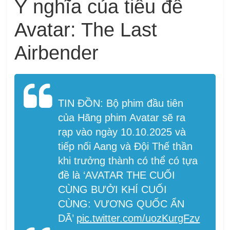
Ý nghĩa của tiêu đề
Avatar: The Last
Airbender
TIN ĐỒN: Bộ phim đầu tiên
của Hãng phim Avatar sẽ ra
rạp vào ngày 10.10.2025 và
tiếp nối Aang và Đội Thế thần
khi trưởng thành có thể có tựa
đề là ‘AVATAR THE CUỐI
CÙNG BƯỞI KHÍ CUỐI
CÙNG: VƯƠNG QUỐC ẨN
DÃ’
pic.twitter.com/uozKurgFzv