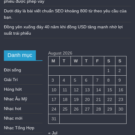
phiếu được phép vay
Dưới đây là bài viết chuẩn SEO khoảng 800 từ theo yêu cầu của
bạn.
Đồng yên xuống đáy 40 năm khi đồng USD tăng mạnh nhờ lợi
suất trái phiếu
August 2026
Danh mục
M
T
W
T
F
S
S
Đời sống
1
2
Giải Trí
3
4
5
6
7
8
9
Hóng hớt
10
11
12
13
14
15
16
Nhạc Âu Mỹ
17
18
19
20
21
22
23
Nhạc hot
24
25
26
27
28
29
30
Nhạc mới
31
Nhạc Tổng Hợp
« Jul