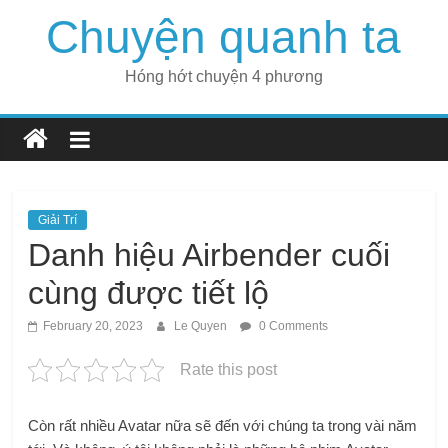
Skip
Chuyện quanh ta
to
content
Hóng hớt chuyện 4 phương
Giải Trí
Danh hiệu Airbender cuối
cùng được tiết lộ
February 20, 2023
Le Quyen
0 Comments
Rate this post
Còn rất nhiều Avatar nữa sẽ đến với chúng ta trong vài năm