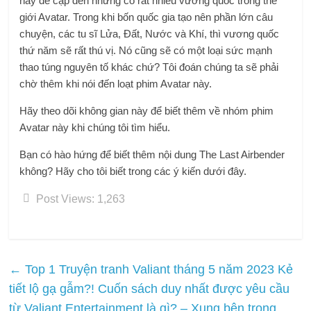
này đề cập đến nhưng có rất nhiều vương quốc trong thế
giới Avatar. Trong khi bốn quốc gia tạo nên phần lớn câu
chuyện, các tu sĩ Lửa, Đất, Nước và Khí, thì vương quốc
thứ năm sẽ rất thú vị. Nó cũng sẽ có một loại sức mạnh
thao túng nguyên tố khác chứ? Tôi đoán chúng ta sẽ phải
chờ thêm khi nói đến loạt phim Avatar này.
Hãy theo dõi không gian này để biết thêm về nhóm phim
Avatar này khi chúng tôi tìm hiểu.
Bạn có hào hứng để biết thêm nội dung The Last Airbender
không? Hãy cho tôi biết trong các ý kiến ​​dưới đây.
Post Views:
1,263
←
Top 1 Truyện tranh Valiant tháng 5 năm 2023 Kẻ
tiết lộ gạ gẫm?! Cuốn sách duy nhất được yêu cầu
từ Valiant Entertainment là gì? – Xung bên trong