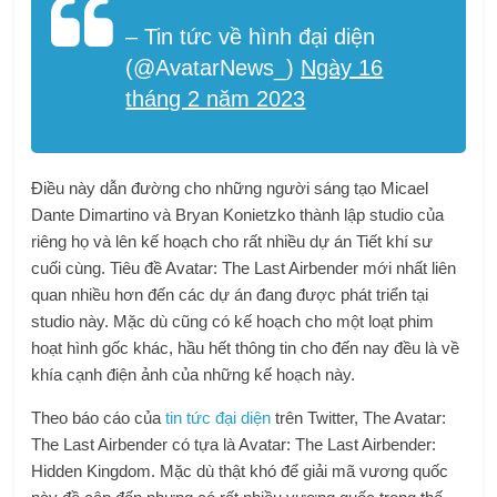
– Tin tức về hình đại diện
(@AvatarNews_)
Ngày 16
tháng 2 năm 2023
Điều này dẫn đường cho những người sáng tạo Micael
Dante Dimartino và Bryan Konietzko thành lập studio của
riêng họ và lên kế hoạch cho rất nhiều dự án Tiết khí sư
cuối cùng. Tiêu đề Avatar: The Last Airbender mới nhất liên
quan nhiều hơn đến các dự án đang được phát triển tại
studio này. Mặc dù cũng có kế hoạch cho một loạt phim
hoạt hình gốc khác, hầu hết thông tin cho đến nay đều là về
khía cạnh điện ảnh của những kế hoạch này.
Theo báo cáo của
tin tức đại diện
trên Twitter, The Avatar:
The Last Airbender có tựa là Avatar: The Last Airbender:
Hidden Kingdom. Mặc dù thật khó để giải mã vương quốc