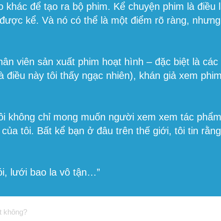
o khác để tạo ra bộ phim. Kể chuyện phim là điều 
 được kể. Và nó có thể là một điểm rõ ràng, nhưn
hân viên sản xuất phim hoạt hình – đặc biệt là cá
 điều này tôi thấy ngạc nhiên), khán giả xem phi
, tôi không chỉ mong muốn người xem xem tác ph
ủa tôi. Bất kể bạn ở đâu trên thế giới, tôi tin rằn
ói, lưới bao la vô tận…”
t không?