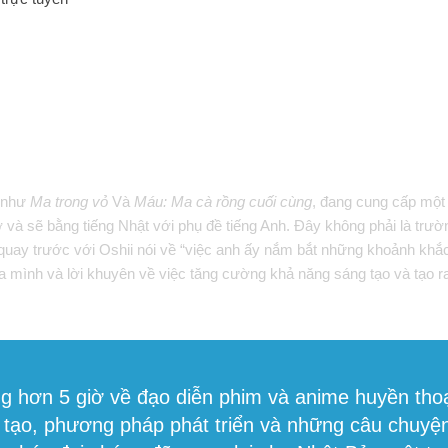
e như
Ma trong vỏ
Và
Máu: Ma cà rồng cuối cùng
, đang cung cấp một
à sẽ bằng tiếng Nhật với phụ đề tiếng Anh. Đây không phải là trường
quay trước với Oshii nói về “việc anh ấy nắm bắt những khoảnh khắc
a mình và lời khuyên về việc tăng cường khả năng sáng tạo và tạo ra
ợng hơn 5 giờ về đạo diễn phim và anime huyền th
 tạo, phương pháp phát triển và những câu chuyện