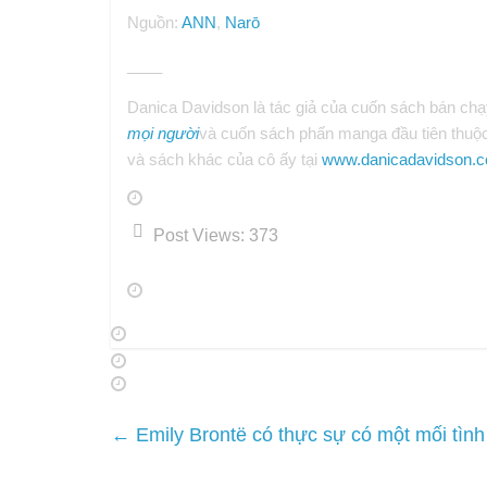
Nguồn:
ANN
,
Narō
____
Danica Davidson là tác giả của cuốn sách bán ch
mọi người
và cuốn sách phấn manga đầu tiên thuộc
và sách khác của cô ấy tại
www.danicadavidson.
Post Views:
373
←
Emily Brontë có thực sự có một mối tình