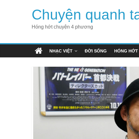
Skip
Chuyện quanh t
to
content
Hóng hớt chuyện 4 phương
NHẠC VIỆT
ĐỜI SỐNG
HÓNG HỚT