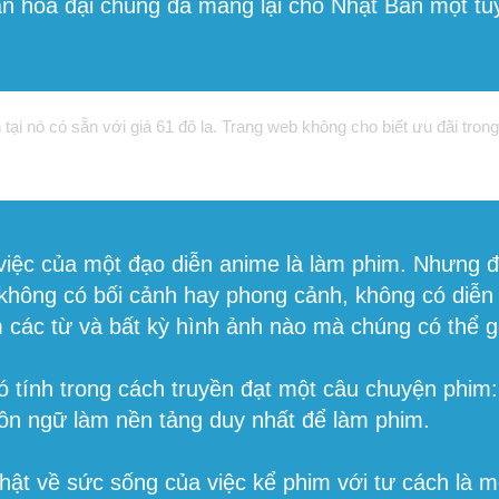
n hóa đại chúng đã mang lại cho Nhật Bản một tu
i nó có sẵn với giá 61 đô la. Trang web không cho biết ưu đãi trong t
g việc của một đạo diễn anime là làm phim. Nhưng đ
không có bối cảnh hay phong cảnh, không có diễn 
các từ và bất kỳ hình ảnh nào mà chúng có thể gợ
 khó tính trong cách truyền đạt một câu chuyện ph
ôn ngữ làm nền tảng duy nhất để làm phim.
thật về sức sống của việc kể phim với tư cách là m