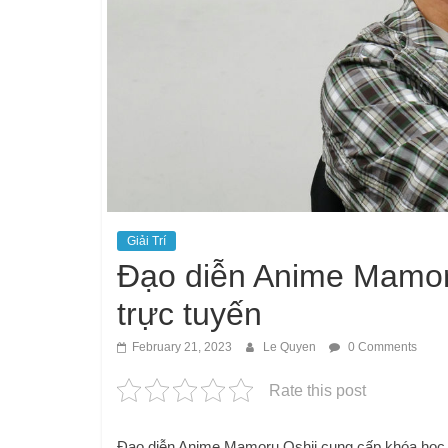
Giải Trí
Đạo diễn Anime Mamor
trực tuyến
February 21, 2023
Le Quyen
0 Comments
Rate this post
Đạo diễn Anime Mamoru Oshii cung cấp khóa học 