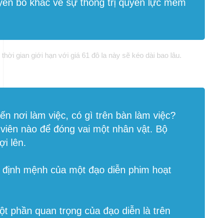
yên bố khác về sự thống trị quyền lực mềm
hời gian giới hạn với giá 61 đô la này sẽ kéo dài bao lâu.
ến nơi làm việc, có gì trên bàn làm việc?
viên nào để đóng vai một nhân vật. Bộ
i lên.
im: định mệnh của một đạo diễn phim hoạt
ột phần quan trọng của đạo diễn là trên