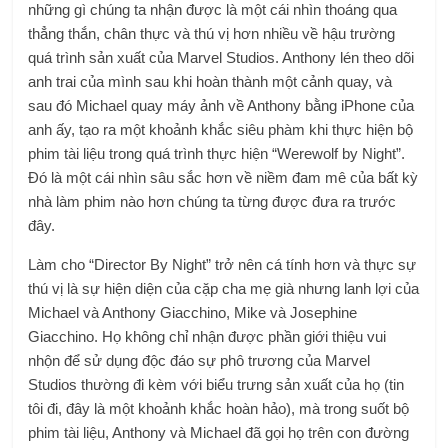
những gì chúng ta nhận được là một cái nhìn thoáng qua
thẳng thắn, chân thực và thú vị hơn nhiều về hậu trường
quá trình sản xuất của Marvel Studios. Anthony lén theo dõi
anh trai của mình sau khi hoàn thành một cảnh quay, và
sau đó Michael quay máy ảnh về Anthony bằng iPhone của
anh ấy, tạo ra một khoảnh khắc siêu phàm khi thực hiện bộ
phim tài liệu trong quá trình thực hiện “Werewolf by Night”.
Đó là một cái nhìn sâu sắc hơn về niềm đam mê của bất kỳ
nhà làm phim nào hơn chúng ta từng được đưa ra trước
đây.
Làm cho “Director By Night” trở nên cá tính hơn và thực sự
thú vị là sự hiện diện của cặp cha mẹ già nhưng lanh lợi của
Michael và Anthony Giacchino, Mike và Josephine
Giacchino. Họ không chỉ nhận được phần giới thiệu vui
nhộn để sử dụng độc đáo sự phô trương của Marvel
Studios thường đi kèm với biểu trưng sản xuất của họ (tin
tôi đi, đây là một khoảnh khắc hoàn hảo), mà trong suốt bộ
phim tài liệu, Anthony và Michael đã gọi họ trên con đường