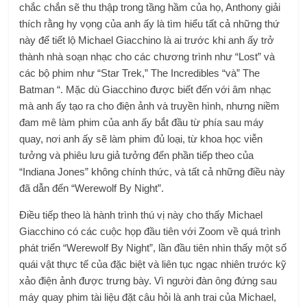
chắc chắn sẽ thu thập trong tầng hầm của họ, Anthony giải
thích rằng hy vọng của anh ấy là tìm hiểu tất cả những thứ
này để tiết lộ Michael Giacchino là ai trước khi anh ấy trở
thành nhà soạn nhạc cho các chương trình như “Lost” và
các bộ phim như “Star Trek,” The Incredibles “và” The
Batman “. Mặc dù Giacchino được biết đến với âm nhạc
mà anh ấy tạo ra cho điện ảnh và truyền hình, nhưng niềm
đam mê làm phim của anh ấy bắt đầu từ phía sau máy
quay, nơi anh ấy sẽ làm phim đủ loại, từ khoa học viễn
tưởng và phiêu lưu giả tưởng đến phần tiếp theo của
“Indiana Jones” không chính thức, và tất cả những điều này
đã dẫn đến “Werewolf By Night”.
Điều tiếp theo là hành trình thú vị này cho thấy Michael
Giacchino có các cuộc họp đầu tiên với Zoom về quá trình
phát triển “Werewolf By Night”, lần đầu tiên nhìn thấy một số
quái vật thực tế của đặc biệt và liên tục ngạc nhiên trước kỹ
xảo điện ảnh được trưng bày. Vì người đàn ông đứng sau
máy quay phim tài liệu đặt câu hỏi là anh trai của Michael,