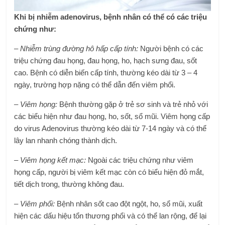
Khi bị nhiễm adenovirus, bệnh nhân có thể có các triệu
chứng như:
– Nhiễm trùng đường hô hấp cấp tính:
Người bệnh có các
triệu chứng đau họng, đau họng, ho, hạch sưng đau, sốt
cao. Bệnh có diễn biến cấp tính, thường kéo dài từ 3 – 4
ngày, trường hợp nặng có thể dẫn đến viêm phổi.
– Viêm họng:
Bệnh thường gặp ở trẻ sơ sinh và trẻ nhỏ với
các biểu hiện như đau họng, ho, sốt, sổ mũi. Viêm họng cấp
do virus Adenovirus thường kéo dài từ 7-14 ngày và có thể
lây lan nhanh chóng thành dịch.
– Viêm họng kết mạc:
Ngoài các triệu chứng như viêm
họng cấp, người bị viêm kết mạc còn có biểu hiện đỏ mắt,
tiết dịch trong, thường không đau.
– Viêm phổi:
Bệnh nhân sốt cao đột ngột, ho, sổ mũi, xuất
hiện các dấu hiệu tổn thương phổi và có thể lan rộng, để lại