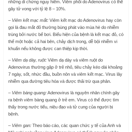
những di chứng nguy hiểm. Viêm phổi do Adenovirus có thể
gây tử vong với tỷ lệ 8 – 10%.
– Viêm kết mạc mắt:
Viêm kết mạc do Adenovirus hay còn
gọi là đau mắt đỏ thường bùng phát vào mùa hè do nhiễm
trùng bởi nước bể bơi. Biểu hiện của bệnh là kết mạc đỏ, có
thể một hoặc cả hai bên, chảy dịch trong, dễ bội nhiễm vi
khuẩn nếu không được can thiệp kịp thời.
– Viêm dạ dày, ruột:
Viêm dạ dày và viêm ruột do
Adenovirus thường gặp ở trẻ nhỏ, tiêu chảy kéo dài khoảng
7 ngày, sốt, nhức đầu, buồn nôn và viêm kết mạc. Virus lây
nhiễm qua đường tiêu hóa và được thải trừ qua phân.
– Viêm bàng quang:
Adenovirus là nguyên nhân chính gây
ra bệnh viêm bàng quang ở trẻ em. Virus có thể được tìm
thấy trong nước tiểu, niệu đạo và tử cung của người bị
bệnh.
– Viêm gan:
Theo báo cáo, các quan chức y tế của Anh và