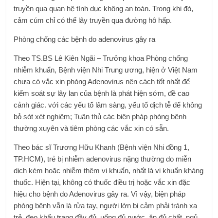
truyền qua quan hệ tình dục không an toàn. Trong khi đó,
cảm cúm chỉ có thể lây truyền qua đường hô hấp.
Phòng chống các bệnh do adenovirus gây ra
Theo TS.BS Lê Kiên Ngãi – Trưởng khoa Phòng chống
nhiễm khuẩn, Bệnh viện Nhi Trung ương, hiện ở Việt Nam
chưa có vắc xin phòng Adenovirus nên cách tốt nhất để
kiểm soát sự lây lan của bệnh là phát hiện sớm, đề cao
cảnh giác. với các yếu tố lâm sàng, yếu tố dịch tễ để không
bỏ sót xét nghiệm; Tuân thủ các biện pháp phòng bệnh
thường xuyên và tiêm phòng các vắc xin có sẵn.
Theo bác sĩ Trương Hữu Khanh (Bệnh viện Nhi đồng 1,
TP.HCM), trẻ bị nhiễm adenovirus nặng thường do miễn
dịch kém hoặc nhiễm thêm vi khuẩn, nhất là vi khuẩn kháng
thuốc. Hiện tại, không có thuốc điều trị hoặc vắc xin đặc
hiệu cho bệnh do Adenovirus gây ra. Vì vậy, biện pháp
phòng bệnh vẫn là rửa tay, người lớn bị cảm phải tránh xa
trẻ, đeo khẩu trang đầy đủ, uống đủ nước, ăn đủ chất, ngủ