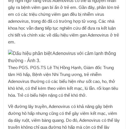
Mỹ nghi ngờ rằng virus Adenovirus có thể là nguyên nhân
gây ra bệnh viêm gan bí ẩn ở trẻ em. Gần đây, phần lớn trẻ
em có các triệu chứng viêm gan đều bị nhiễm virus
adenovirus, trong đó đã có trường hợp tử vong. Các nhà
khoa học vẫn đang tiếp tục nghiên cứu để đưa ra kết luận
chi tiết và chính xác về dấu hiệu viêm gan Adenovirus ở trẻ
em.
Theo PGS. PGS.TS Lê Thị Hồng Hạnh, Giám đốc Trung
tâm Hô hấp, Bệnh viện Nhi Trung ương, trẻ nhiễm
Adenovirus thường có các biểu hiện như sốt cao, ho, thở
khò khè, có thể kèm theo viêm kết mạc, lú lẫn. rối loạn tiêu
hóa. Trẻ có biểu hiện nặng có thể khó thở.
Về đường lây truyền, Adenovirus có khả năng gây bệnh
đường hô hấp nhưng cũng có thể gây viêm kết mạc, viêm
dạ dày ruột, viêm bàng quang. Do đó, Adenovirus có thể lây
truyền không chỉ qua đường hô hấp mà còn có thể lây