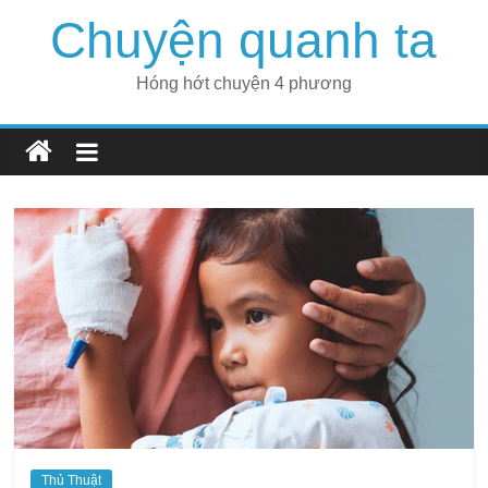
Skip
Chuyện quanh ta
to
content
Hóng hớt chuyện 4 phương
Thủ Thuật