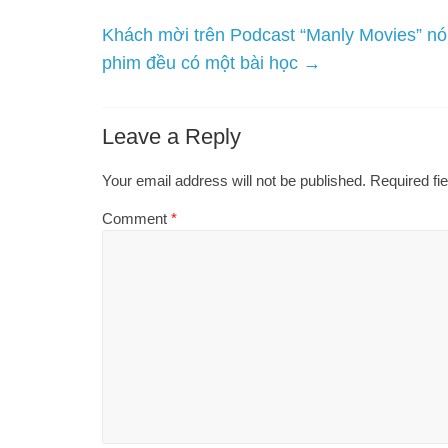
Name
*
Email
*
Website