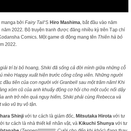
 vào vũ trụ vô tận.
hara Shinji
với tư cách là giám đốc,
Mitsutaka Hirota
với tư
ới tư cách là nhà thiết kế nhân vật, và
Kikuchi Shunya
với tư
Watanabe
(
Teppen!!!!!!!!!!!!!!!: Cười cho đến khi khóc
) đang thay
 giám đốc,
JCStaff
là công ty sản xuất phim hoạt hình.
kuma Terashima
trong vai Shiki Granbell,
Mikako Komatsu
imiya
như hạnh phúc,
Hiromichi Tezuka
như Weisz,
Shiori
ten Kusunoki
với tư cách là Draken, và
Honoka Inoue
với tư
cách là Shaomei.
địa đàng số không
trang mạng