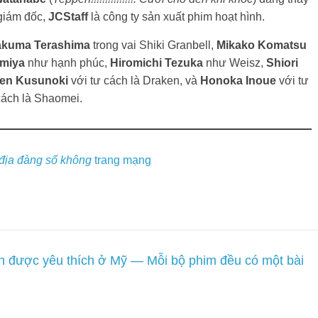
ân được yêu thích ở Mỹ — Mỗi bộ phim đều có một bài
ói về những bộ phim nam tính nhất năm 2022 — Mỗi bộ
elds are marked
*