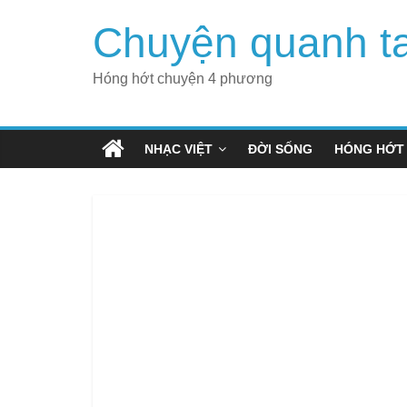
Skip
Chuyện quanh t
to
content
Hóng hớt chuyện 4 phương
NHẠC VIỆT
ĐỜI SỐNG
HÓNG HỚT