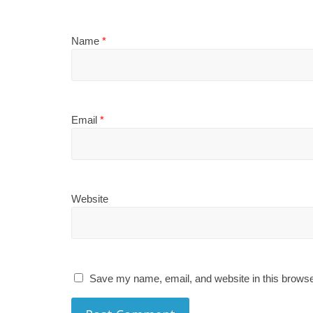
Save my name, email, and website in this browse
Tin mới
Giá vàng thu hẹp đà giảm tuần nhờ lực mua bắt đ
Ngân hàng Trung Quốc đồng loạt dừng giao dịch 
Ấn Độ nới lỏng quy định bán khống, mở rộng gần gấp 
được phép vay
Dưới đây là bài viết chuẩn SEO khoảng 800 từ theo yê