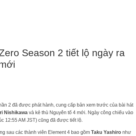
i Nishikawa
và kẻ thù Nguyên tố 4 mới. Ngày công chiếu vào
lúc 12:55 AM JST) cũng đã được tiết lộ.
ằng sau các thành viên Element 4 bao gồm
Taku Yashiro
như
asuda
như Fie, và
Imaruoka Atsushi
như Daiichi.