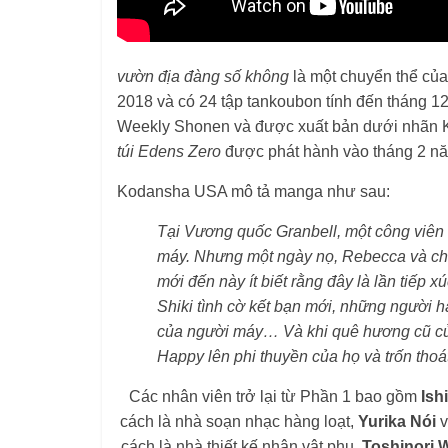
Happy lên phi thuyền của họ và trốn thoát
Các nhân viên trở lại từ Phần 1 bao gồm
Ishi
cách là nhà soạn nhạc hàng loạt,
Yurika
Nói
v
cách là nhà thiết kế nhân vật phụ.
Toshinori 
thế muộn
Yuji Suzuki
với tư cách là
Trong khi đó, dàn diễn viên trở lại bao gồm
Ta
trong vai Rebecca Bluegarden, và
Rie Kug
Izawa
như Pino,
Shiki Aoki
như Homura,
Tai
Nguồn:
vườn 
Post Views:
333