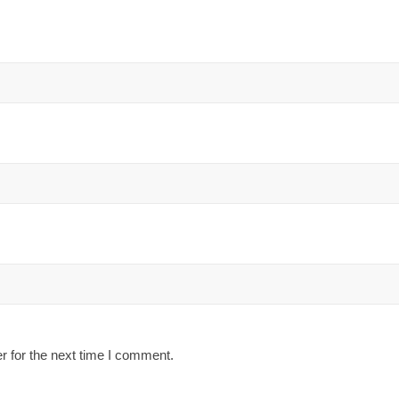
r for the next time I comment.
August 2026
Danh mục
M
T
áy
Đời sống
vàng cá nhân
Giải Trí
3
4
đôi số cổ phiếu
Hóng hớt
10
11
Nhạc Âu Mỹ
17
18
u cầu của bạn.
Nhạc hot
24
25