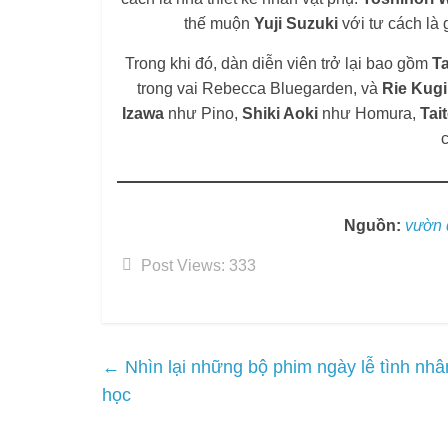
←
Nhìn lại những bộ phim ngày lễ tình nh
học
Khách mời trên Podcast “Manly Movies” n
phim đều có một bài học
→
Leave a Reply
Your email address will not be published.
Required fi
Comment
*