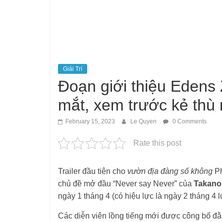
chủ đề mở đầu “Never say Never” của
Takanor
ngày 1 tháng 4 (có hiệu lực là ngày 2 tháng 4 
Các diễn viên lồng tiếng mới được công bố đ
Laguna,
Rumi Ookubo
như Sylph,
Toshiki M