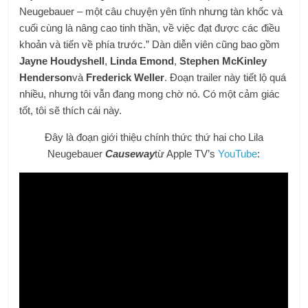
Neugebauer – một câu chuyện yên tĩnh nhưng tàn khốc và
cuối cùng là nâng cao tinh thần, về việc đạt được các điều
khoản và tiến về phía trước.” Dàn diễn viên cũng bao gồm
Jayne Houdyshell
,
Linda Emond
,
Stephen McKinley
Henderson
và
Frederick Weller
. Đoạn trailer này tiết lộ quá
nhiều, nhưng tôi vẫn đang mong chờ nó. Có một cảm giác
tốt, tôi sẽ thích cái này.
Đây là đoạn giới thiệu chính thức thứ hai cho Lila
Neugebauer
Causeway
từ Apple TV’s
YouTube
: