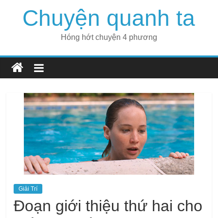
Skip
Chuyện quanh ta
to
content
Hóng hớt chuyện 4 phương
Giải Trí
Đoạn giới thiệu thứ hai cho