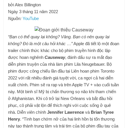
bởi Alex Billington
Ngày 3 tháng 11 năm 2022
Nguồn:
YouTube
“Bạn có thể quay lại không? Vâng. Bạn có nên quay lại
không? Đó là một câu hỏi khác …”
Apple đã tiết lộ một đoạn
trailer chính thức khác cho bộ phim truyền hình độc lập
được hoan nghênh
Causeway
, đánh dấu sự ra mắt đạo
diễn phim truyện của nhà làm phim Lila Neugebauer. Bộ
phim được công chiếu lần đầu tại Liên hoan phim Toronto
2022 với rất nhiều đánh giá tuyệt vời, ca ngợi cả hai diễn
xuất chính. Phim sẽ ra rạp và trên Apple TV + vào cuối tuần
này. Một binh sĩ Mỹ bị chấn thương sọ não khi tham chiến
ở Afghanistan. Khi cô trở lại New Orleans và bắt đầu hồi
phục, cô phải vật lộn để thích nghi với cuộc sống ở quê
nhà. Diễn viên chính
Jennifer Lawrence
và
Brian Tyree
Henry
. “Tình bạn chớm nở của hai linh hồn bị tổn thương
này tạo thành trung tâm và trái tim của bộ phim đầu tay của