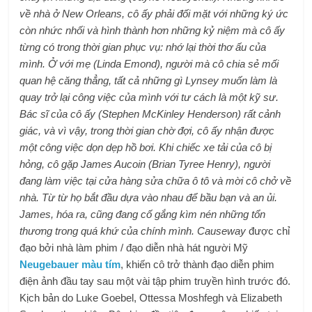
về nhà ở New Orleans, cô ấy phải đối mặt với những ký ức
còn nhức nhối và hình thành hơn những kỷ niệm mà cô ấy
từng có trong thời gian phục vụ: nhớ lại thời thơ ấu của
mình. Ở với mẹ (Linda Emond), người mà cô chia sẻ mối
quan hệ căng thẳng, tất cả những gì Lynsey muốn làm là
quay trở lại công việc của mình với tư cách là một kỹ sư.
Bác sĩ của cô ấy (Stephen McKinley Henderson) rất cảnh
giác, và vì vậy, trong thời gian chờ đợi, cô ấy nhận được
một công việc dọn dẹp hồ bơi. Khi chiếc xe tải của cô bị
hỏng, cô gặp James Aucoin (Brian Tyree Henry), người
đang làm việc tại cửa hàng sửa chữa ô tô và mời cô chở về
nhà. Từ từ họ bắt đầu dựa vào nhau để bầu bạn và an ủi.
James, hóa ra, cũng đang cố gắng kìm nén những tổn
thương trong quá khứ của chính mình.
Causeway
được chỉ
đạo bởi nhà làm phim / đạo diễn nhà hát người Mỹ
Neugebauer màu tím
, khiến cô trở thành đạo diễn phim
điện ảnh đầu tay sau một vài tập phim truyền hình trước đó.
Kịch bản do Luke Goebel, Ottessa Moshfegh và Elizabeth