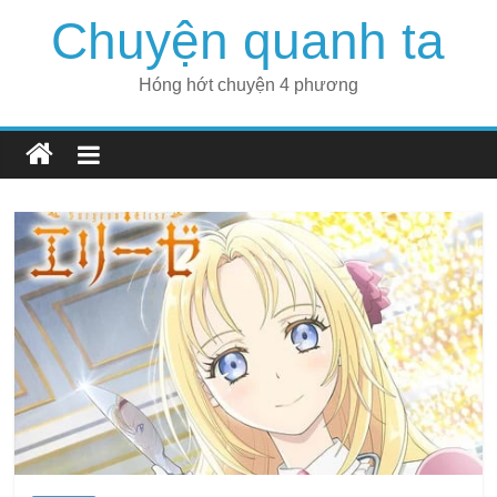
Skip
Chuyện quanh ta
to
content
Hóng hớt chuyện 4 phương