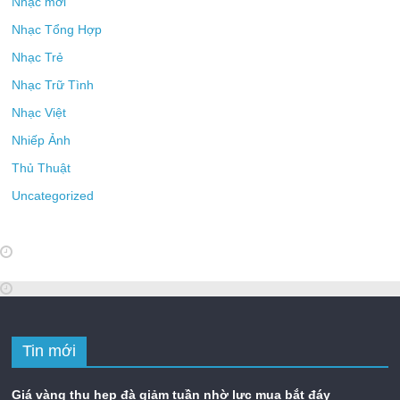
Nhạc mới
Nhạc Tổng Hợp
Nhạc Trẻ
Nhạc Trữ Tình
Nhạc Việt
Nhiếp Ảnh
Thủ Thuật
Uncategorized
Tin mới
Giá vàng thu hẹp đà giảm tuần nhờ lực mua bắt đáy