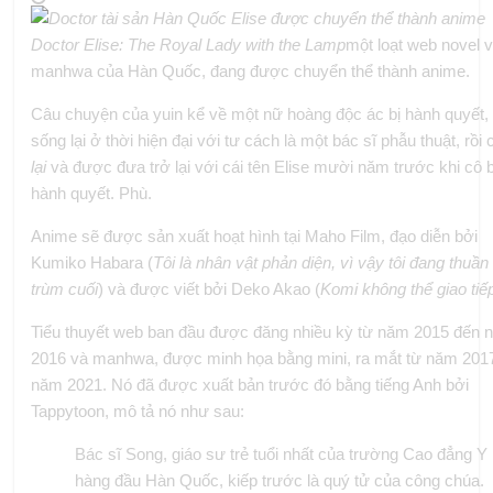
Doctor Elise: The Royal Lady with the Lamp
một loạt web novel 
manhwa của Hàn Quốc, đang được chuyển thể thành anime.
Câu chuyện của yuin kể về một nữ hoàng độc ác bị hành quyết
sống lại ở thời hiện đại với tư cách là một bác sĩ phẫu thuật, rồi 
lại
và được đưa trở lại với cái tên Elise mười năm trước khi cô b
hành quyết. Phù.
Anime sẽ được sản xuất hoạt hình tại Maho Film, đạo diễn bởi
Kumiko Habara (
Tôi là nhân vật phản diện, vì vậy tôi đang thuần
trùm cuối
) và được viết bởi Deko Akao (
Komi không thể giao tiế
Tiểu thuyết web ban đầu được đăng nhiều kỳ từ năm 2015 đến
2016 và manhwa, được minh họa bằng mini, ra mắt từ năm 201
năm 2021. Nó đã được xuất bản trước đó bằng tiếng Anh bởi
Tappytoon, mô tả nó như sau:
Bác sĩ Song, giáo sư trẻ tuổi nhất của trường Cao đẳng Y
hàng đầu Hàn Quốc, kiếp trước là quý tử của công chúa.