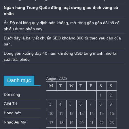
Ngân hàng Trung Quốc đồng loạt dừng giao dịch vàng cá
nhân
Ấn Độ nới lỏng quy định bán khống, mở rộng gần gấp đôi số cổ
phiếu được phép vay
Dưới đây là bài viết chuẩn SEO khoảng 800 từ theo yêu cầu của
bạn.
Đồng yên xuống đáy 40 năm khi đồng USD tăng mạnh nhờ lợi
suất trái phiếu
August 2026
Danh mục
M
T
W
T
F
S
S
Đời sống
1
2
Giải Trí
3
4
5
6
7
8
9
Hóng hớt
10
11
12
13
14
15
16
Nhạc Âu Mỹ
17
18
19
20
21
22
23