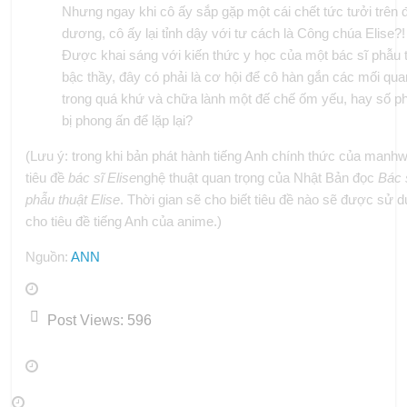
Nhưng ngay khi cô ấy sắp gặp một cái chết tức tưởi trên 
dương, cô ấy lại tỉnh dậy với tư cách là Công chúa Elise?!
Được khai sáng với kiến ​​thức y học của một bác sĩ phẫu 
bậc thầy, đây có phải là cơ hội để cô hàn gắn các mối qua
trong quá khứ và chữa lành một đế chế ốm yếu, hay số p
bị phong ấn để lặp lại?
(Lưu ý: trong khi bản phát hành tiếng Anh chính thức của manh
tiêu đề
bác sĩ Elise
nghệ thuật quan trọng của Nhật Bản đọc
Bác 
phẫu thuật Elise
. Thời gian sẽ cho biết tiêu đề nào sẽ được sử 
cho tiêu đề tiếng Anh của anime.)
Nguồn:
ANN
Post Views:
596