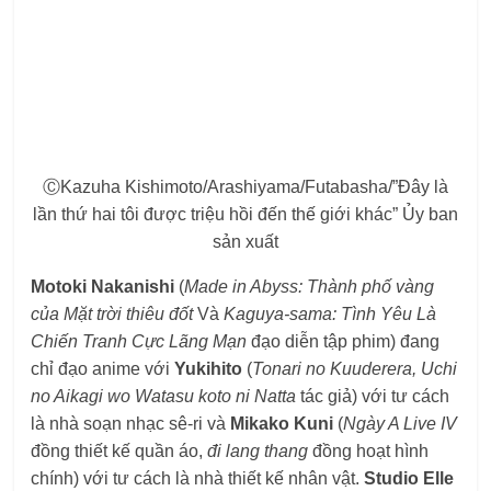
ⒸKazuha Kishimoto/Arashiyama/Futabasha/”Đây là
lần thứ hai tôi được triệu hồi đến thế giới khác” Ủy ban
sản xuất
Motoki Nakanishi
(
Made in Abyss: Thành phố vàng
của Mặt trời thiêu đốt
Và
Kaguya-sama: Tình Yêu Là
Chiến Tranh Cực Lãng Mạn
đạo diễn tập phim) đang
chỉ đạo anime với
Yukihito
(
Tonari no Kuuderera, Uchi
no Aikagi wo Watasu koto ni Natta
tác giả) với tư cách
là nhà soạn nhạc sê-ri và
Mikako Kuni
(
Ngày A Live IV
đồng thiết kế quần áo,
đi lang thang
đồng hoạt hình
chính) với tư cách là nhà thiết kế nhân vật.
Studio Elle