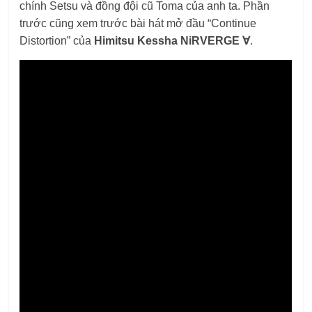
chính Setsu và đồng đội cũ Toma của anh ta. Phần
trước cũng xem trước bài hát mở đầu “Continue
Distortion” của
Himitsu Kessha NiRVERGE ∀
.