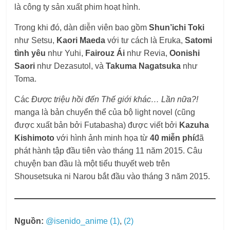
là công ty sản xuất phim hoạt hình.
Trong khi đó, dàn diễn viên bao gồm
Shun’ichi Toki
như Setsu,
Kaori Maeda
với tư cách là Eruka,
Satomi
tình yêu
như Yuhi,
Fairouz Ái
như Revia,
Oonishi
Saori
như Dezasutol, và
Takuma Nagatsuka
như
Toma.
Các
Được triệu hồi đến Thế giới khác… Lần nữa?!
manga là bản chuyển thể của bộ light novel (cũng
được xuất bản bởi Futabasha) được viết bởi
Kazuha
Kishimoto
với hình ảnh minh họa từ
40 miễn phí
đã
phát hành tập đầu tiên vào tháng 11 năm 2015. Câu
chuyện ban đầu là một tiểu thuyết web trên
Shousetsuka ni Narou bắt đầu vào tháng 3 năm 2015.
Nguồn:
@isenido_anime (1)
,
(2)