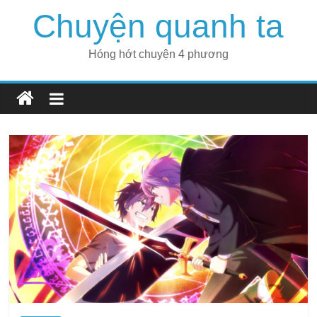
Skip
Chuyện quanh ta
to
content
Hóng hớt chuyện 4 phương