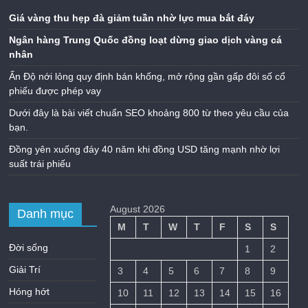
Giá vàng thu hẹp đà giảm tuần nhờ lực mua bắt đáy
Ngân hàng Trung Quốc đồng loạt dừng giao dịch vàng cá
nhân
Ấn Độ nới lỏng quy định bán khống, mở rộng gần gấp đôi số cổ
phiếu được phép vay
Dưới đây là bài viết chuẩn SEO khoảng 800 từ theo yêu cầu của
bạn.
Đồng yên xuống đáy 40 năm khi đồng USD tăng mạnh nhờ lợi
suất trái phiếu
August 2026
Danh mục
M
T
W
T
F
S
S
Đời sống
1
2
Giải Trí
3
4
5
6
7
8
9
Hóng hớt
10
11
12
13
14
15
16