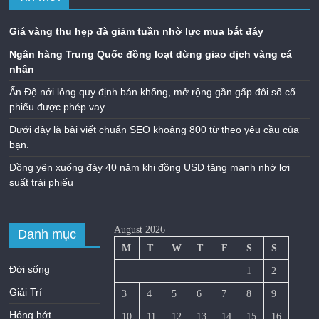
Giá vàng thu hẹp đà giảm tuần nhờ lực mua bắt đáy
Ngân hàng Trung Quốc đồng loạt dừng giao dịch vàng cá
nhân
Ấn Độ nới lỏng quy định bán khống, mở rộng gần gấp đôi số cổ
phiếu được phép vay
Dưới đây là bài viết chuẩn SEO khoảng 800 từ theo yêu cầu của
bạn.
Đồng yên xuống đáy 40 năm khi đồng USD tăng mạnh nhờ lợi
suất trái phiếu
August 2026
Danh mục
M
T
W
T
F
S
S
Đời sống
1
2
Giải Trí
3
4
5
6
7
8
9
Hóng hớt
10
11
12
13
14
15
16