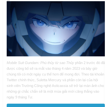
Mobile Suit Gundam: Phù thủy từ sao Thủy
phần 2 trước đó đã
được công bố sẽ ra mắt vào tháng 4 năm 2023 và bây giờ
chúng tôi có một ngày cụ thể hơn để mong đợi. Theo tài khoản
Twitter chính thức, Suletta Mercury và phần còn lại của hội
sinh viên Trường Công nghệ Asticassia sẽ trở lại màn ảnh cho
những gì chắc chắn sẽ là một mùa giải mới căng thẳng vào
ngày 9 tháng Tư.