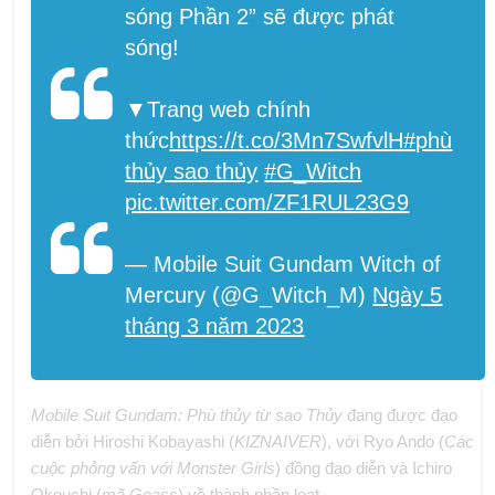
sóng Phần 2” sẽ được phát
sóng!
▼Trang web chính
thức
https://t.co/3Mn7SwfvlH
#phù
thủy sao thủy
#G_Witch
pic.twitter.com/ZF1RUL23G9
— Mobile Suit Gundam Witch of
Mercury (@G_Witch_M)
Ngày 5
tháng 3 năm 2023
Mobile Suit Gundam: Phù thủy từ sao Thủy
đang được đạo
diễn bởi Hiroshi Kobayashi (
KIZNAIVER
), với Ryo Ando (
Các
cuộc phỏng vấn với Monster Girls
) đồng đạo diễn và Ichiro
Okouchi (
mã Geass
) về thành phần loạt.