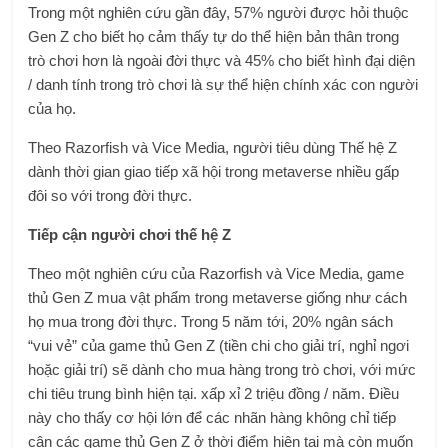
Trong một nghiên cứu gần đây, 57% người được hỏi thuộc
Gen Z cho biết họ cảm thấy tự do thể hiện bản thân trong
trò chơi hơn là ngoài đời thực và 45% cho biết hình đại diện
/ danh tính trong trò chơi là sự thể hiện chính xác con người
của họ.
Theo Razorfish và Vice Media, người tiêu dùng Thế hệ Z
dành thời gian giao tiếp xã hội trong metaverse nhiều gấp
đôi so với trong đời thực.
Tiếp cận người chơi thế hệ Z
Theo một nghiên cứu của Razorfish và Vice Media, game
thủ Gen Z mua vật phẩm trong metaverse giống như cách
họ mua trong đời thực. Trong 5 năm tới, 20% ngân sách
“vui vẻ” của game thủ Gen Z (tiền chi cho giải trí, nghỉ ngơi
hoặc giải trí) sẽ dành cho mua hàng trong trò chơi, với mức
chi tiêu trung bình hiện tại. xấp xỉ 2 triệu đồng / năm. Điều
này cho thấy cơ hội lớn để các nhãn hàng không chỉ tiếp
cận các game thủ Gen Z ở thời điểm hiện tại mà còn muốn