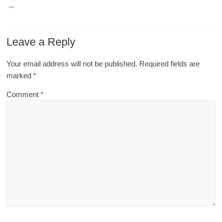
→
Leave a Reply
Your email address will not be published.
Required fields are
marked
*
Comment
*