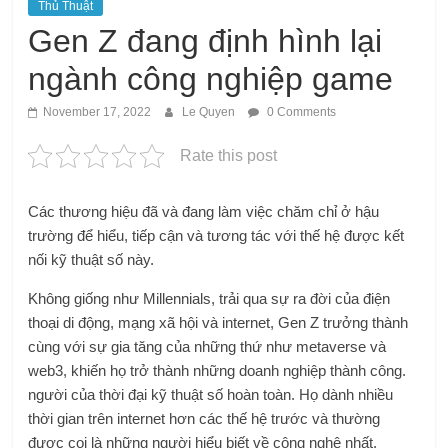
Thủ Thuật
Gen Z đang định hình lại
ngành công nghiệp game
November 17, 2022
Le Quyen
0 Comments
Rate this post
Các thương hiệu đã và đang làm việc chăm chỉ ở hậu
trường để hiểu, tiếp cận và tương tác với thế hệ được kết
nối kỹ thuật số này.
Không giống như Millennials, trải qua sự ra đời của điện
thoại di động, mạng xã hội và internet, Gen Z trưởng thành
cùng với sự gia tăng của những thứ như metaverse và
web3, khiến họ trở thành những doanh nghiệp thành công.
người của thời đại kỹ thuật số hoàn toàn. Họ dành nhiều
thời gian trên internet hơn các thế hệ trước và thường
được coi là những người hiểu biết về công nghệ nhất.