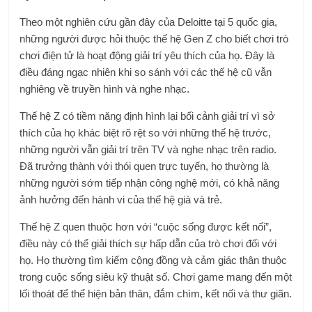
Theo một nghiên cứu gần đây của Deloitte tại 5 quốc gia,
những người được hỏi thuộc thế hệ Gen Z cho biết chơi trò
chơi điện tử là hoạt động giải trí yêu thích của họ. Đây là
điều đáng ngạc nhiên khi so sánh với các thế hệ cũ vẫn
nghiêng về truyền hình và nghe nhạc.
Thế hệ Z có tiềm năng định hình lại bối cảnh giải trí vì sở
thích của họ khác biệt rõ rệt so với những thế hệ trước,
những người vẫn giải trí trên TV và nghe nhạc trên radio.
Đã trưởng thành với thói quen trực tuyến, họ thường là
những người sớm tiếp nhận công nghệ mới, có khả năng
ảnh hưởng đến hành vi của thế hệ già và trẻ.
Thế hệ Z quen thuộc hơn với “cuộc sống được kết nối”,
điều này có thể giải thích sự hấp dẫn của trò chơi đối với
họ. Họ thường tìm kiếm cộng đồng và cảm giác thân thuộc
trong cuộc sống siêu kỹ thuật số. Chơi game mang đến một
lối thoát để thể hiện bản thân, đắm chìm, kết nối và thư giãn.