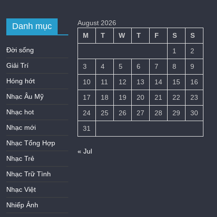
August 2026
Danh mục
M
T
W
T
F
S
S
Đời sống
1
2
Giải Trí
3
4
5
6
7
8
9
Hóng hớt
10
11
12
13
14
15
16
Nhạc Âu Mỹ
17
18
19
20
21
22
23
Nhạc hot
24
25
26
27
28
29
30
Nhạc mới
31
Nhạc Tổng Hợp
« Jul
Nhạc Trẻ
Nhạc Trữ Tình
Nhạc Việt
Nhiếp Ảnh