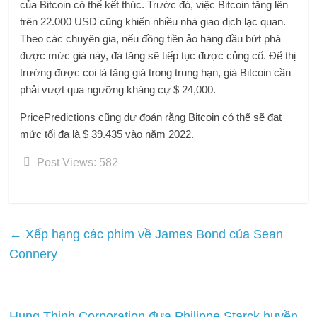
của Bitcoin có thể kết thúc. Trước đó, việc Bitcoin tăng lên
trên 22.000 USD cũng khiến nhiều nhà giao dịch lạc quan.
Theo các chuyên gia, nếu đồng tiền ảo hàng đầu bứt phá
được mức giá này, đà tăng sẽ tiếp tục được củng cố. Để thị
trường được coi là tăng giá trong trung hạn, giá Bitcoin cần
phải vượt qua ngưỡng kháng cự $ 24,000.
PricePredictions cũng dự đoán rằng Bitcoin có thể sẽ đạt
mức tối đa là $ 39.435 vào năm 2022.
Post Views:
582
←
Xếp hạng các phim về James Bond của Sean
Connery
Hung Thinh Corporation đưa Philippe Starck huyền