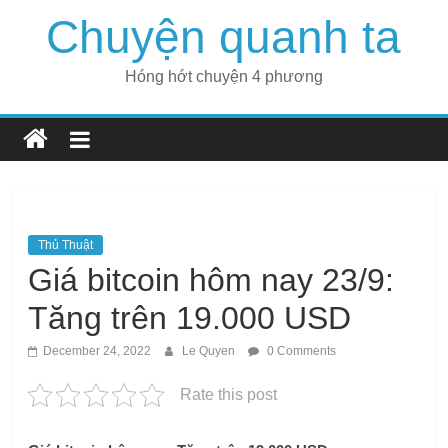
Skip
Chuyện quanh ta
to
content
Hóng hớt chuyện 4 phương
Thủ Thuật
Giá bitcoin hôm nay 23/9:
Tăng trên 19.000 USD
December 24, 2022
Le Quyen
0 Comments
Rate this post