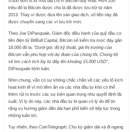
5.000 đơn vị từ một địa chỉ ví Bitcoin duy nhất. Hơn 200
triệu đô la Bitcoin được cho là đã được lưu trữ từ năm
2013. Thay vì được đưa lên sàn giao dịch, số tiền này đã
được chuyển sang các ví lưu trữ mới.
Theo Joe DiPasquale, Giám đốc điều hành của quỹ đầu cơ
tiền điện tử BitBull Capital, Bitcoin sẽ kiểm tra mức đáy gần
18.000 đô la. “
Dưới góc độ kỹ thuật, giá thị trường của
Bitcoin vẫn phù hợp với dự đoán của chúng tôi. Chúng tôi
sẽ tìm cách tích lũy từ đây lên khoảng 15.000 USD
”,
DiPasquale bình luận.
Nhìn chung, vẫn có sự không chắc chắn về các yếu tố kích
hoạt kinh tế vĩ mô tiềm ẩn và các nhà đầu tư khó có thể
thêm rủi ro trước các sự kiện quan trọng như quyết định lãi
suất. Vì lý do này, các nhà đầu tư bi quan có lý do để tin
rằng xu hướng giảm dần dài hạn phổ biến sẽ tiếp tục trong
những tuần tới.
Tuy nhiên, theo
CoinTelegraph
, Chu kỳ giảm dài và đi ngang