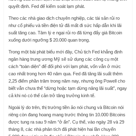
quyết định. Fed để kiểm soát lạm phát.
Theo các nhà giao dịch chuyên nghiệp, các tài sản rủi ro
như cổ phiếu và tiền điện tử đã mất đi sức hấp dẫn khi lãi
suất tăng cao. Tâm lý e ngại rủi ro đã từng đẩy giá Bitcoin
xuống dưới ngưỡng $ 20.000 quan trọng.
Trong một bài phát biểu mới đây, Chủ tịch Fed khẳng định
ngân hàng trung ương Mỹ sẽ sử dụng các công cụ một
cách “toàn diện” để đối phó với lạm phát, vốn vẫn ở mức
cao nhất trong hơn 40 năm qua. Fed đã tăng lãi suất thêm
2,25 điểm phần trăm trong năm nay, nhưng ông Powell cho
biết vẫn chưa thể “dừng hoặc tạm dừng nâng lãi suất”, ngay
cả khi nó có thể cản trở tăng trưởng kinh tế.
Ngoài lý do trên, thị trường tiền ảo nói chung và Bitcoin nói
riêng còn đang hoang mang trước thông tin 10.000 Bitcoins
được tung ra sau 9 năm “ở ẩn”. Cụ thể, vào ngày 28 và 29
tháng 8, các nhà phân tích đã phát hiện hai lần chuyển