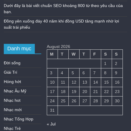
Dưới đây là bài viết chuẩn SEO khoảng 800 từ theo yêu cầu của
bạn.
Đồng yên xuống đáy 40 năm khi đồng USD tăng mạnh nhờ lợi
suất trái phiếu
August 2026
Danh mục
M
T
W
T
F
S
S
Đời sống
1
2
Giải Trí
3
4
5
6
7
8
9
Hóng hớt
10
11
12
13
14
15
16
Nhạc Âu Mỹ
17
18
19
20
21
22
23
Nhạc hot
24
25
26
27
28
29
30
Nhạc mới
31
Nhạc Tổng Hợp
« Jul
Nhạc Trẻ