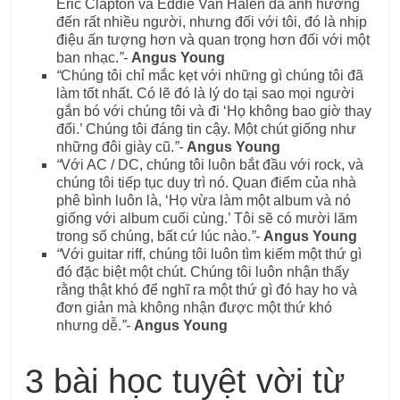
Eric Clapton và Eddie Van Halen đã ảnh hưởng
đến rất nhiều người, nhưng đối với tôi, đó là nhịp
điệu ấn tượng hơn và quan trọng hơn đối với một
ban nhạc.
”-
Angus Young
“
Chúng tôi chỉ mắc kẹt với những gì chúng tôi đã
làm tốt nhất. Có lẽ đó là lý do tại sao mọi người
gắn bó với chúng tôi và đi ‘Họ không bao giờ thay
đổi.’ Chúng tôi đáng tin cậy. Một chút giống như
những đôi giày cũ.
”-
Angus Young
“
Với AC / DC, chúng tôi luôn bắt đầu với rock, và
chúng tôi tiếp tục duy trì nó. Quan điểm của nhà
phê bình luôn là, ‘Họ vừa làm một album và nó
giống với album cuối cùng.’ Tôi sẽ có mười lăm
trong số chúng, bất cứ lúc nào.
”-
Angus Young
“
Với guitar riff, chúng tôi luôn tìm kiếm một thứ gì
đó đặc biệt một chút. Chúng tôi luôn nhận thấy
rằng thật khó để nghĩ ra một thứ gì đó hay ho và
đơn giản mà không nhận được một thứ khó
nhưng dễ.
”-
Angus Young
3 bài học tuyệt vời từ