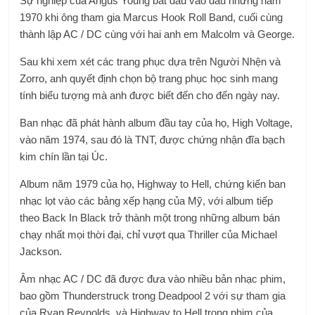
Sự nghiệp của Angus Young bắt đầu vào đầu những năm
1970 khi ông tham gia Marcus Hook Roll Band, cuối cùng
thành lập AC / DC cùng với hai anh em Malcolm và George.
Sau khi xem xét các trang phục dựa trên Người Nhện và
Zorro, anh quyết định chọn bộ trang phục học sinh mang
tính biểu tượng mà anh được biết đến cho đến ngày nay.
Ban nhạc đã phát hành album đầu tay của họ, High Voltage,
vào năm 1974, sau đó là TNT, được chứng nhận đĩa bạch
kim chín lần tại Úc.
Album năm 1979 của họ, Highway to Hell, chứng kiến ​​ban
nhạc lọt vào các bảng xếp hạng của Mỹ, với album tiếp
theo Back In Black trở thành một trong những album bán
chạy nhất mọi thời đại, chỉ vượt qua Thriller của Michael
Jackson.
Âm nhạc AC / DC đã được đưa vào nhiều bản nhạc phim,
bao gồm Thunderstruck trong Deadpool 2 với sự tham gia
của Ryan Reynolds, và Highway to Hell trong phim của