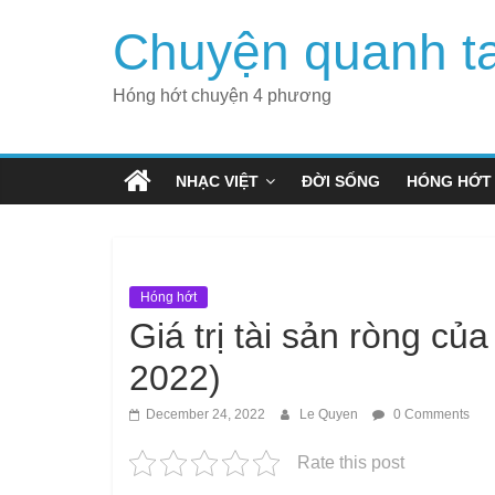
Skip
Chuyện quanh t
to
content
Hóng hớt chuyện 4 phương
NHẠC VIỆT
ĐỜI SỐNG
HÓNG HỚT
Hóng hớt
Giá trị tài sản ròng củ
2022)
December 24, 2022
Le Quyen
0 Comments
Rate this post