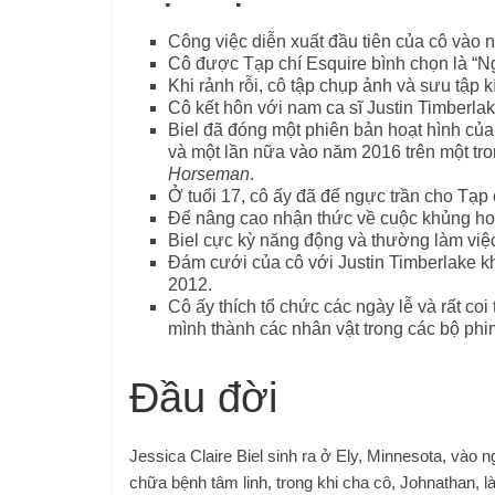
Công việc diễn xuất đầu tiên của cô vào 
Cô được Tạp chí Esquire bình chọn là “
Khi rảnh rỗi, cô tập chụp ảnh và sưu tập k
Cô kết hôn với nam ca sĩ Justin Timberla
Biel đã đóng một phiên bản hoạt hình củ
và một lần nữa vào năm 2016 trên một tron
Horseman
.
Ở tuổi 17, cô ấy đã để ngực trần cho Tạp c
Để nâng cao nhận thức về cuộc khủng hoả
Biel cực kỳ năng động và thường làm việc
Đám cưới của cô với Justin Timberlake kh
2012.
Cô ấy thích tổ chức các ngày lễ và rất co
mình thành các nhân vật trong các bộ ph
Đầu đời
Jessica Claire Biel sinh ra ở Ely, Minnesota, vào 
chữa bệnh tâm linh, trong khi cha cô, Johnathan, l