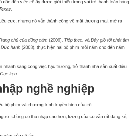
à dẫn đến việc cô ấy được giới thiệu trong vai trò thanh toán hàng
Texas
.
 tiêu cực, nhưng nó vẫn thành công về mặt thương mại, mở ra
Trang chủ của dũng cảm
(2006),
Tiếp theo,
và
Bây giờ tôi phát âm
à
Đức hạnh
(2008), thực hiện hai bộ phim mỗi năm cho đến năm
n nhánh sang công việc hậu trường, trở thành nhà sản xuất điều
Cục kẹo
.
hập nghề nghiệp
ều bộ phim và chương trình truyền hình của cô.
 người chồng có thu nhập cao hơn, lương của cô vẫn rất đáng kể,
ng năm của cô ấy: