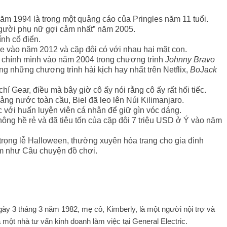
năm 1994 là trong một quảng cáo của Pringles năm 11 tuổi.
Người phụ nữ gợi cảm nhất” năm 2005.
ính cổ điển.
ke vào năm 2012 và cặp đôi có với nhau hai mặt con.
a chính mình vào năm 2004 trong chương trình
Johnny Bravo
g những chương trình hài kịch hay nhất trên Netflix,
BoJack
hí Gear, điều mà bây giờ cô ấy nói rằng cô ấy rất hối tiếc.
ng nước toàn cầu, Biel đã leo lên Núi Kilimanjaro.
 với huấn luyện viên cá nhân để giữ gìn vóc dáng.
ông hề rẻ và đã tiêu tốn của cặp đôi 7 triệu USD ở Ý vào năm
i trọng lễ Halloween, thường xuyên hóa trang cho gia đình
im như Câu chuyện đồ chơi.
ngày 3 tháng 3 năm 1982, mẹ cô, Kimberly, là một người nội trợ và
à một nhà tư vấn kinh doanh làm việc tại General Electric.