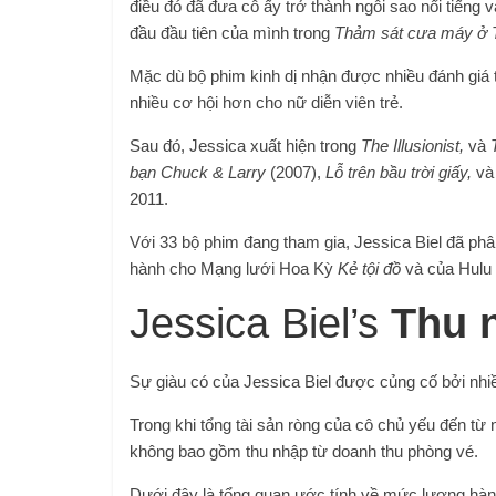
điều đó đã đưa cô ấy trở thành ngôi sao nổi tiếng v
đầu đầu tiên của mình trong
Thảm sát cưa máy ở 
Mặc dù bộ phim kinh dị nhận được nhiều đánh giá
nhiều cơ hội hơn cho nữ diễn viên trẻ.
Sau đó, Jessica xuất hiện trong
The Illusionist,
và
bạn Chuck & Larry
(2007),
Lỗ trên bầu trời giấy,
v
2011.
Với 33 bộ phim đang tham gia, Jessica Biel đã phâ
hành cho Mạng lưới Hoa Kỳ
Kẻ tội đồ
và của Hulu
Jessica Biel’s
Thu n
Sự giàu có của Jessica Biel được củng cố bởi nhi
Trong khi tổng tài sản ròng của cô chủ yếu đến từ
không bao gồm thu nhập từ doanh thu phòng vé.
Dưới đây là tổng quan ước tính về mức lương hà