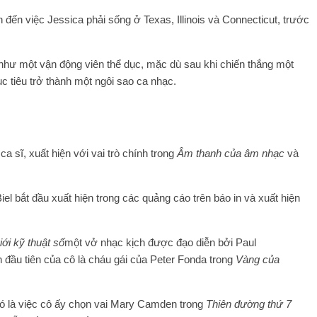
 đến việc Jessica phải sống ở Texas, Illinois và Connecticut, trước
n như một vận động viên thể dục, mặc dù sau khi chiến thắng một
c tiêu trở thành một ngôi sao ca nhạc.
a sĩ, xuất hiện với vai trò chính trong
Âm thanh của âm nhạc
và
el bắt đầu xuất hiện trong các quảng cáo trên báo in và xuất hiện
iới kỹ thuật số
một vở nhạc kịch được đạo diễn bởi Paul
nh đầu tiên của cô là cháu gái của Peter Fonda trong
Vàng của
đó là việc cô ấy chọn vai Mary Camden trong
Thiên đường thứ 7