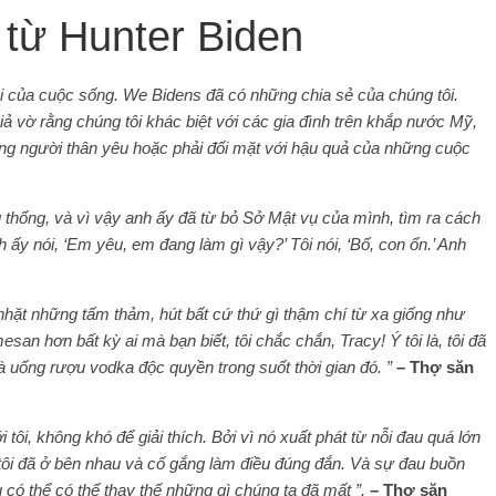
 từ Hunter Biden
ỏi của cuộc sống. We Bidens đã có những chia sẻ của chúng tôi.
iả vờ rằng chúng tôi khác biệt với các gia đình trên khắp nước Mỹ,
ng người thân yêu hoặc phải đối mặt với hậu quả của những cuộc
 thống, và vì vậy anh ấy đã từ bỏ Sở Mật vụ của mình, tìm ra cách
h ấy nói, ‘Em yêu, em đang làm gì vậy?’ Tôi nói, ‘Bố, con ổn.’ Anh
 nhặt những tấm thảm, hút bất cứ thứ gì thậm chí từ xa giống như
san hơn bất kỳ ai mà bạn biết, tôi chắc chắn, Tracy! Ý tôi là, tôi đã
và uống rượu vodka độc quyền trong suốt thời gian đó. ”
– Thợ săn
ới tôi, không khó để giải thích. Bởi vì nó xuất phát từ nỗi đau quá lớn
 tôi đã ở bên nhau và cố gắng làm điều đúng đắn. Và sự đau buồn
có thể có thể thay thế những gì chúng ta đã mất ”.
– Thợ săn