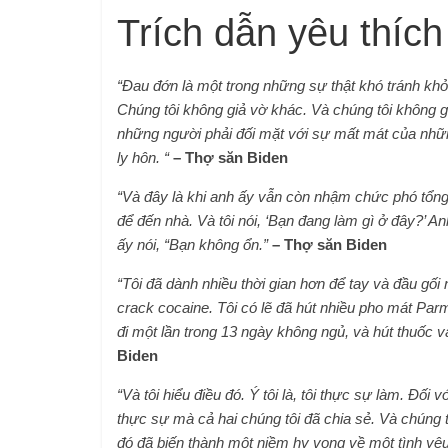
Trích dẫn yêu thích
“Đau đớn là một trong những sự thật khó tránh kh
Chúng tôi không giả vờ khác. Và chúng tôi không g
những người phải đối mặt với sự mất mát của nhữ
ly hôn. “
– Thợ săn Biden
“Và đây là khi anh ấy vẫn còn nhậm chức phó tổng
để đến nhà. Và tôi nói, ‘Bạn đang làm gì ở đây?’ An
ấy nói, “Bạn không ổn.”
– Thợ săn Biden
“Tôi đã dành nhiều thời gian hơn để tay và đầu gối
crack cocaine. Tôi có lẽ đã hút nhiều pho mát Parme
đi một lần trong 13 ngày không ngủ, và hút thuốc 
Biden
“Và tôi hiểu điều đó. Ý tôi là, tôi thực sự làm. Đối v
thực sự mà cả hai chúng tôi đã chia sẻ. Và chúng
đó đã biến thành một niềm hy vọng về một tình yêu 