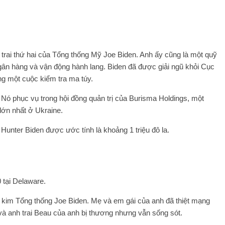
n trai thứ hai của Tổng thống Mỹ Joe Biden. Anh ấy cũng là một quỹ
ngân hàng và vận động hành lang. Biden đã được giải ngũ khỏi Cục
ng một cuộc kiểm tra ma túy.
 Nó phục vụ trong hội đồng quản trị của Burisma Holdings, một
lớn nhất ở Ukraine.
 Hunter Biden được ước tính là khoảng 1 triệu đô la.
 tại Delaware.
ng kim Tổng thống Joe Biden. Mẹ và em gái của anh đã thiệt mạng
và anh trai Beau của anh bị thương nhưng vẫn sống sót.