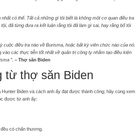
 nhất có thể. Tất cả những gì tôi biết là không một cơ quan điều tra
i, đã từng đưa ra kết luận rằng tôi đã làm gì sai, hay rằng bố tôi
 kỳ cuộc điều tra nào về Burisma, hoặc bất kỳ viên chức nào của nó.
g vào các thực tiễn tốt nhất về quản trị công ty nhằm tạo điều kiện
isma ”.
– Thợ săn Biden
g từ thợ săn Biden
 của Hunter Biden và cách anh ấy đạt được thành công; hãy cùng xem
ọc được từ anh ấy:
i đều có chấn thương.