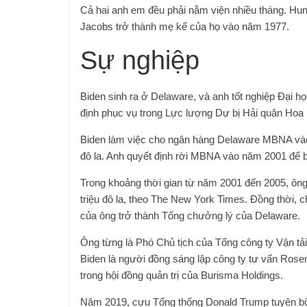
Cả hai anh em đều phải nằm viện nhiều tháng. Hunt
Jacobs trở thành mẹ kế của họ vào năm 1977.
Sự nghiệp
Biden sinh ra ở Delaware, và anh tốt nghiệp Đại 
định phục vụ trong Lực lượng Dự bị Hải quân Hoa
Biden làm việc cho ngân hàng Delaware MBNA và
đô la. Anh quyết định rời MBNA vào năm 2001 để b
Trong khoảng thời gian từ năm 2001 đến 2005, ông
triệu đô la, theo The New York Times. Đồng thời, c
của ông trở thành Tổng chưởng lý của Delaware.
Ông từng là Phó Chủ tịch của Tổng công ty Vận t
Biden là người đồng sáng lập công ty tư vấn Ro
trong hội đồng quản trị của Burisma Holdings.
Năm 2019, cựu Tổng thống Donald Trump tuyên bố r