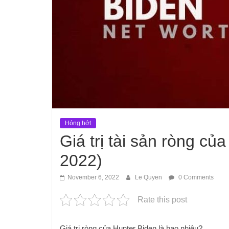
Hóng hớt
Giá trị tài sản ròng c
2022)
November 6, 2022
Le Quyen
0 Comments
Rate this post
Giá trị ròng của Hunter Biden là bao nhiêu?