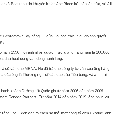
er và Beau sau đó khuyến khích Joe Biden kết hôn lần nữa, và Jill
học Georgetown, lấy bằng JD của Đại học Yale. Sau đó anh quyết
 Kỳ.
o năm 1996, nơi anh nhận được mức lương hàng năm là 100.000
ắt đầu hoạt động vận động hành lang.
 là cố vấn cho MBNA. Họ đã trả cho công ty tư vấn của ông hàng
ha của ông là Thượng nghị sĩ cấp cao của Tiểu bang, và anh trai
ải hành khách Đường sắt Quốc gia từ năm 2006 đến năm 2009.
semont Seneca Partners. Từ năm 2014 đến năm 2019, ông phục vụ
ằng Joe Biden đã tìm cách sa thải một công tố viên Ukraine. anh