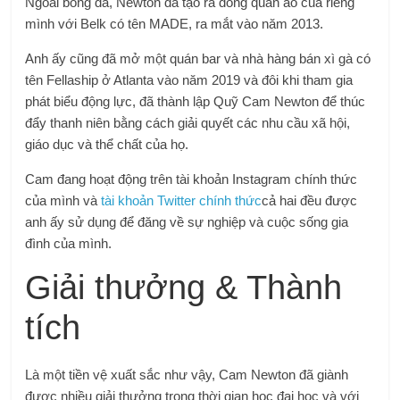
Ngoài bóng đá, Newton đã tạo ra dòng quần áo của riêng
mình với Belk có tên MADE, ra mắt vào năm 2013.
Anh ấy cũng đã mở một quán bar và nhà hàng bán xì gà có
tên Fellaship ở Atlanta vào năm 2019 và đôi khi tham gia
phát biểu động lực, đã thành lập Quỹ Cam Newton để thúc
đẩy thanh niên bằng cách giải quyết các nhu cầu xã hội,
giáo dục và thể chất của họ.
Cam đang hoạt động trên tài khoản Instagram chính thức
của mình và
tài khoản Twitter chính thức
cả hai đều được
anh ấy sử dụng để đăng về sự nghiệp và cuộc sống gia
đình của mình.
Giải thưởng & Thành
tích
Là một tiền vệ xuất sắc như vậy, Cam Newton đã giành
được nhiều giải thưởng trong thời gian học đại học và với