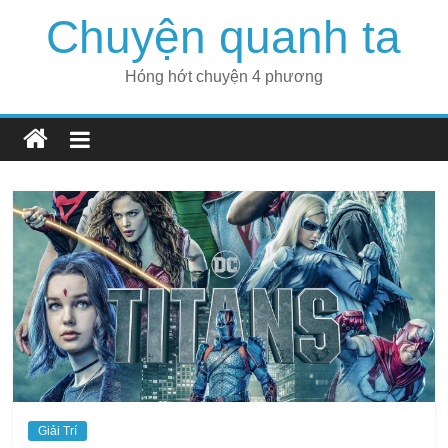
Skip
Chuyện quanh ta
to
content
Hóng hớt chuyện 4 phương
Giải Trí