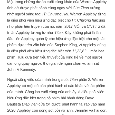
Một trong những dự án cuối cùng khác của Warren Appleby
tình cờ được phát hành cùng ngày với
Của Titan
tưởng
nhớ người sáng tạo:
IT: Chương Hai.
Warren
Appleby từng
là điều phối viên hiệu ứng đặc biệt cho
IT: Chương hai
cũng
như phần tiền truyện của nó, năm 2017
NÓ,
và
CNTT 2
đã
tri ân Appleby tương tự như
Titan.
Đây không phải là lần
đầu tiên Appleby quản lý các hiệu ứng đặc biệt cho một tác
phẩm dựa trên văn bản của Stephen King, vì Appleby cũng
là điều phối viên hiệu ứng đặc biệt trên
11,22,63
– một loạt
phim Hulu dựa trên tiểu thuyết của King kể về một người
đàn ông quay ngược thời gian để ngăn chặn vụ ám sát
John F. Kennedy.
Ngoài công việc của mình trong suốt
Titan
phần 2, Warren
Appleby có một số bản phát hành di cảo khác về tác phẩm
của mình. Công lao cuối cùng của anh ấy là điều phối viên
hiệu ứng đặc biệt trong bộ phim hài hành động Dave
Bautista
Điệp viên của tôi,
được phát hành tại rạp vào năm
2020. Appleby còn sống sót bởi vợ anh, Jennifer và hai con.