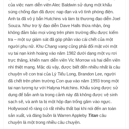
của việc nam diễn viên Alec Baldwin sử dụng một khẩu
súng chống đạn đã được nạp đạn và vô tình phóng điện.
Anh ta đã vô ý bắn Hutchins và làm bị thương đạo diễn Joel
Souza. Như trợ lý đạo diễn Dave Halls thừa nhận, ông
không đảm bảo mọi vòng trên phim trường đều được kiểm
tra – một sự giám sát đã góp phần vào cái chết của một
người phụ nữ.
Khu Chạng vạng
cũng phải đối mặt với một
vụ tai nạn kinh hoàng vào năm 1982 dưới dạng một vụ rơi
trực thăng, khiến nam diễn viên Vic Morrow và hai diễn viên
nhí thiệt mạng. Mặc dù vậy, được biết đến nhiều nhất là câu
chuyện về con trai của Lý Tiểu Long, Brandon Lee, người
đã chết trên phim trường
Con quạ
vào năm 1993 trong một
tai nạn tương tự với Halyna Hutchins. Khẩu súng được sử
dụng để bắn anh ta trong cảnh này đã không được vệ sinh
sạch sẽ, và anh ta bị một hộp đạn trống găm vào ngực.
Hollywood rõ ràng có rất nhiều thất bại khi nói đến an toàn
sản xuất, và đáng buồn là Warren Appleby
Titan
câu
chuyện là một trong nhiều câu chuyện.