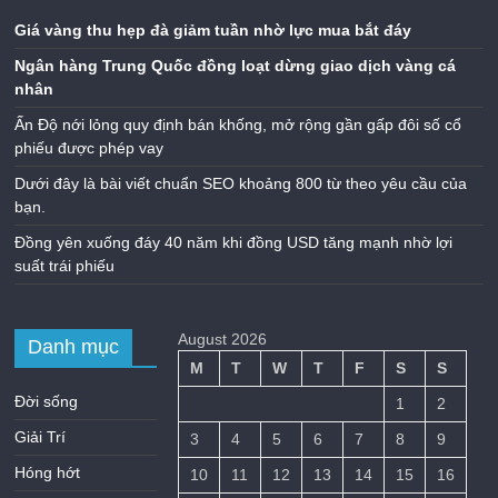
Giá vàng thu hẹp đà giảm tuần nhờ lực mua bắt đáy
Ngân hàng Trung Quốc đồng loạt dừng giao dịch vàng cá
nhân
Ấn Độ nới lỏng quy định bán khống, mở rộng gần gấp đôi số cổ
phiếu được phép vay
Dưới đây là bài viết chuẩn SEO khoảng 800 từ theo yêu cầu của
bạn.
Đồng yên xuống đáy 40 năm khi đồng USD tăng mạnh nhờ lợi
suất trái phiếu
August 2026
Danh mục
M
T
W
T
F
S
S
Đời sống
1
2
Giải Trí
3
4
5
6
7
8
9
Hóng hớt
10
11
12
13
14
15
16