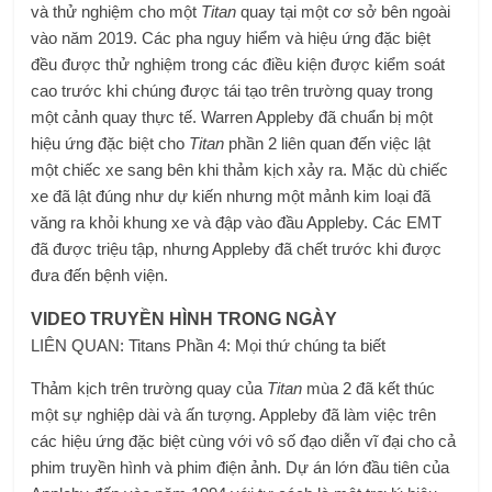
và thử nghiệm cho một
Titan
quay tại một cơ sở bên ngoài
vào năm 2019. Các pha nguy hiểm và hiệu ứng đặc biệt
đều được thử nghiệm trong các điều kiện được kiểm soát
cao trước khi chúng được tái tạo trên trường quay trong
một cảnh quay thực tế. Warren Appleby đã chuẩn bị một
hiệu ứng đặc biệt cho
Titan
phần 2 liên quan đến việc lật
một chiếc xe sang bên khi thảm kịch xảy ra. Mặc dù chiếc
xe đã lật đúng như dự kiến ​​nhưng một mảnh kim loại đã
văng ra khỏi khung xe và đập vào đầu Appleby. Các EMT
đã được triệu tập, nhưng Appleby đã chết trước khi được
đưa đến bệnh viện.
VIDEO TRUYỀN HÌNH TRONG NGÀY
LIÊN QUAN: Titans Phần 4: Mọi thứ chúng ta biết
Thảm kịch trên trường quay của
Titan
mùa 2 đã kết thúc
một sự nghiệp dài và ấn tượng. Appleby đã làm việc trên
các hiệu ứng đặc biệt cùng với vô số đạo diễn vĩ đại cho cả
phim truyền hình và phim điện ảnh. Dự án lớn đầu tiên của