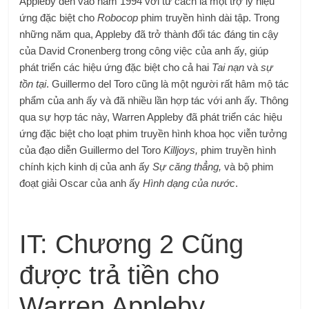
Appleby đến vào năm 1994 với tư cách là một trợ lý hiệu
ứng đặc biệt cho
Robocop
phim truyền hình dài tập. Trong
những năm qua, Appleby đã trở thành đối tác đáng tin cậy
của David Cronenberg trong công việc của anh ấy, giúp
phát triển các hiệu ứng đặc biệt cho cả hai
Tai nạn
và
sự
tồn tại
. Guillermo del Toro cũng là một người rất hâm mộ tác
phẩm của anh ấy và đã nhiều lần hợp tác với anh ấy. Thông
qua sự hợp tác này, Warren Appleby đã phát triển các hiệu
ứng đặc biệt cho loạt phim truyền hình khoa học viễn tưởng
của đạo diễn Guillermo del Toro
Killjoys,
phim truyền hình
chính kịch kinh dị của anh ấy
Sự căng thẳng,
và bộ phim
đoạt giải Oscar của anh ấy
Hình dạng của nước
.
IT: Chương 2 Cũng
được trả tiền cho
Warren Appleby