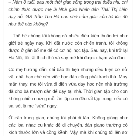
– Năm 8 tuổi, sau một thời gian sống trong trại thiếu nhi, chị
chính thức được mẹ là Nhà giáo Nhân dân Thái Thị Liên
dạy dỗ. GS Trần Thu Hà còn nhớ cảm giác của bà lúc đó
như thế nào không?
– Thế hệ chúng tôi không có nhiều điều kiện thuận lợi như
giới trẻ ngày nay. Khi đất nước còn chiến tranh, tôi không
được ở gần bố mẹ để có cơ hội học tập. Sau này, khi trở lại
Hà Nội, tôi rất thích thú và say mê khi được chạm vào đàn.
Có mẹ hướng dẫn, chỉ bảo thì tiện nhưng điều kiện cơ sở
vật chất hạn chế nên việc học đàn cũng phải tranh thủ. May
mắn thay, mẹ tôi vừa đi diễn vừa dạy học nên nhà trường
đã cho bà mượn đàn để dạy tại nhà. Thời gian tập cho con
không nhiều nhưng mỗi lần tập con đều rất tập trung, nếu có
sai sót là mẹ “sửa” ngay.
Ở cấp trung gian, chúng tôi phải di tản. Không giống như
các loại nhạc cụ khác dễ di chuyển, đàn piano thường có
kích thước lớn và cồng kềnh. Vậy mà khi chúng tôi lên sơ