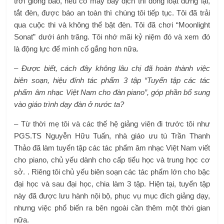
trời giông bão, nếu có máy bay địch thì đồng loạt dừng lại,
tắt đèn, được báo an toàn thì chúng tôi tiếp tục. Tôi đã trải
qua cuộc thi và không thể bật đèn. Tôi đã chơi “Moonlight
Sonat” dưới ánh trăng. Tôi nhớ mãi kỷ niệm đó và xem đó
là động lực để mình cố gắng hơn nữa.
– Được biết, cách đây không lâu chị đã hoàn thành việc
biên soạn, hiệu đính tác phẩm 3 tập “Tuyển tập các tác
phẩm âm nhạc Việt Nam cho đàn piano”, góp phần bổ sung
vào giáo trình dạy đàn ở nước ta?
– Từ thời mẹ tôi và các thế hệ giảng viên đi trước tôi như
PGS.TS Nguyễn Hữu Tuấn, nhà giáo ưu tú Trần Thanh
Thảo đã làm tuyển tập các tác phẩm âm nhạc Việt Nam viết
cho piano, chủ yếu dành cho cấp tiểu học và trung học cơ
sở. . Riêng tôi chủ yếu biên soạn các tác phẩm lớn cho bậc
đại học và sau đại học, chia làm 3 tập. Hiện tại, tuyển tập
này đã được lưu hành nội bộ, phục vụ mục đích giảng dạy,
nhưng việc phổ biến ra bên ngoài cần thêm một thời gian
nữa.