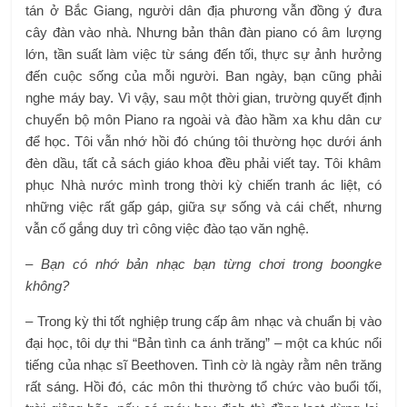
tán ở Bắc Giang, người dân địa phương vẫn đồng ý đưa
cây đàn vào nhà. Nhưng bản thân đàn piano có âm lượng
lớn, tần suất làm việc từ sáng đến tối, thực sự ảnh hưởng
đến cuộc sống của mỗi người. Ban ngày, bạn cũng phải
nghe máy bay. Vì vậy, sau một thời gian, trường quyết định
chuyển bộ môn Piano ra ngoài và đào hầm xa khu dân cư
để học. Tôi vẫn nhớ hồi đó chúng tôi thường học dưới ánh
đèn dầu, tất cả sách giáo khoa đều phải viết tay. Tôi khâm
phục Nhà nước mình trong thời kỳ chiến tranh ác liệt, có
những việc rất gấp gáp, giữa sự sống và cái chết, nhưng
vẫn cố gắng duy trì công việc đào tạo văn nghệ.
– Bạn có nhớ bản nhạc bạn từng chơi trong boongke
không?
– Trong kỳ thi tốt nghiệp trung cấp âm nhạc và chuẩn bị vào
đại học, tôi dự thi “Bản tình ca ánh trăng” – một ca khúc nổi
tiếng của nhạc sĩ Beethoven. Tình cờ là ngày rằm nên trăng
rất sáng. Hồi đó, các môn thi thường tổ chức vào buổi tối,