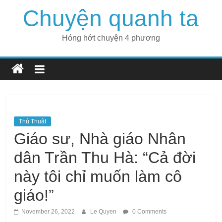
Skip
Chuyện quanh ta
to
content
Hóng hớt chuyện 4 phương
Thủ Thuật
Giáo sư, Nhà giáo Nhân
dân Trần Thu Hà: “Cả đời
này tôi chỉ muốn làm cô
giáo!”
November 26, 2022
Le Quyen
0 Comments