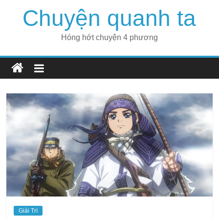
Skip
Chuyện quanh ta
to
content
Hóng hớt chuyện 4 phương
Giải Trí