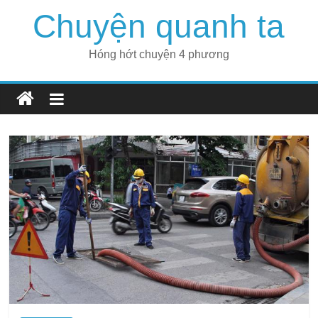
Skip
Chuyện quanh ta
to
content
Hóng hớt chuyện 4 phương