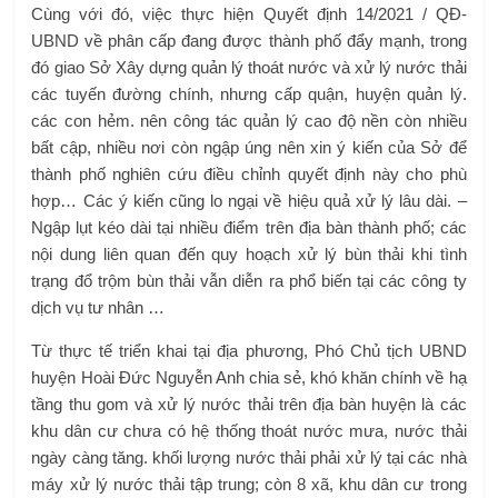
Cùng với đó, việc thực hiện Quyết định 14/2021 / QĐ-
UBND về phân cấp đang được thành phố đẩy mạnh, trong
đó giao Sở Xây dựng quản lý thoát nước và xử lý nước thải
các tuyến đường chính, nhưng cấp quận, huyện quản lý.
các con hẻm. nên công tác quản lý cao độ nền còn nhiều
bất cập, nhiều nơi còn ngập úng nên xin ý kiến ​​của Sở để
thành phố nghiên cứu điều chỉnh quyết định này cho phù
hợp… Các ý kiến ​​cũng lo ngại về hiệu quả xử lý lâu dài. –
Ngập lụt kéo dài tại nhiều điểm trên địa bàn thành phố; các
nội dung liên quan đến quy hoạch xử lý bùn thải khi tình
trạng đổ trộm bùn thải vẫn diễn ra phổ biến tại các công ty
dịch vụ tư nhân …
Từ thực tế triển khai tại địa phương, Phó Chủ tịch UBND
huyện Hoài Đức Nguyễn Anh chia sẻ, khó khăn chính về hạ
tầng thu gom và xử lý nước thải trên địa bàn huyện là các
khu dân cư chưa có hệ thống thoát nước mưa, nước thải
ngày càng tăng. khối lượng nước thải phải xử lý tại các nhà
máy xử lý nước thải tập trung; còn 8 xã, khu dân cư trong