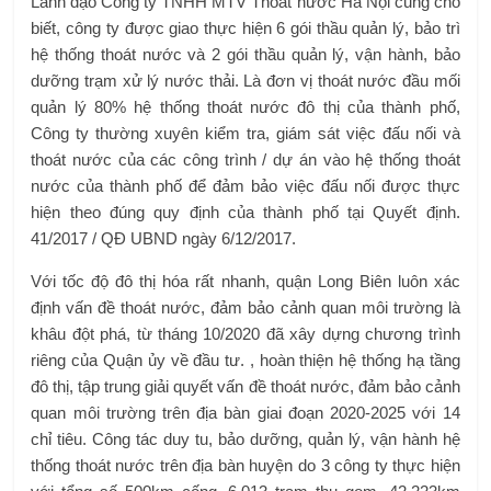
Lãnh đạo Công ty TNHH MTV Thoát nước Hà Nội cũng cho
biết, công ty được giao thực hiện 6 gói thầu quản lý, bảo trì
hệ thống thoát nước và 2 gói thầu quản lý, vận hành, bảo
dưỡng trạm xử lý nước thải. Là đơn vị thoát nước đầu mối
quản lý 80% hệ thống thoát nước đô thị của thành phố,
Công ty thường xuyên kiểm tra, giám sát việc đấu nối và
thoát nước của các công trình / dự án vào hệ thống thoát
nước của thành phố để đảm bảo việc đấu nối được thực
hiện theo đúng quy định của thành phố tại Quyết định.
41/2017 / QĐ UBND ngày 6/12/2017.
Với tốc độ đô thị hóa rất nhanh, quận Long Biên luôn xác
định vấn đề thoát nước, đảm bảo cảnh quan môi trường là
khâu đột phá, từ tháng 10/2020 đã xây dựng chương trình
riêng của Quận ủy về đầu tư. , hoàn thiện hệ thống hạ tầng
đô thị, tập trung giải quyết vấn đề thoát nước, đảm bảo cảnh
quan môi trường trên địa bàn giai đoạn 2020-2025 với 14
chỉ tiêu. Công tác duy tu, bảo dưỡng, quản lý, vận hành hệ
thống thoát nước trên địa bàn huyện do 3 công ty thực hiện