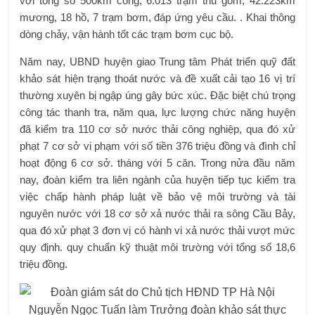
với tổng số 500km cống, 6.013 trạm thu gom, 42.223km
mương, 18 hồ, 7 trạm bơm, đáp ứng yêu cầu. . Khai thông
dòng chảy, vận hành tốt các trạm bơm cục bộ.
Năm nay, UBND huyện giao Trung tâm Phát triển quỹ đất
khảo sát hiện trạng thoát nước và đề xuất cải tạo 16 vị trí
thường xuyên bị ngập úng gây bức xúc. Đặc biệt chú trọng
công tác thanh tra, năm qua, lực lượng chức năng huyện
đã kiểm tra 110 cơ sở nước thải công nghiệp, qua đó xử
phạt 7 cơ sở vi phạm với số tiền 376 triệu đồng và đình chỉ
hoạt động 6 cơ sở. tháng với 5 căn. Trong nửa đầu năm
nay, đoàn kiểm tra liên ngành của huyện tiếp tục kiểm tra
việc chấp hành pháp luật về bảo vệ môi trường và tài
nguyên nước với 18 cơ sở xả nước thải ra sông Cầu Bảy,
qua đó xử phạt 3 đơn vị có hành vi xả nước thải vượt mức
quy định. quy chuẩn kỹ thuật môi trường với tổng số 18,6
triệu đồng.