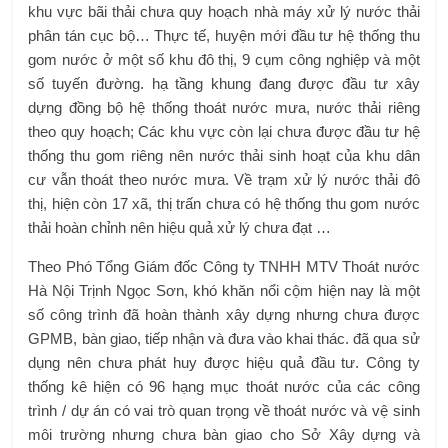
khu vực bãi thải chưa quy hoạch nhà máy xử lý nước thải
phân tán cục bộ… Thực tế, huyện mới đầu tư hệ thống thu
gom nước ở một số khu đô thị, 9 cụm công nghiệp và một
số tuyến đường. hạ tầng khung đang được đầu tư xây
dựng đồng bộ hệ thống thoát nước mưa, nước thải riêng
theo quy hoạch; Các khu vực còn lại chưa được đầu tư hệ
thống thu gom riêng nên nước thải sinh hoạt của khu dân
cư vẫn thoát theo nước mưa. Về trạm xử lý nước thải đô
thị, hiện còn 17 xã, thị trấn chưa có hệ thống thu gom nước
thải hoàn chỉnh nên hiệu quả xử lý chưa đạt …
Theo Phó Tổng Giám đốc Công ty TNHH MTV Thoát nước
Hà Nội Trịnh Ngọc Sơn, khó khăn nổi cộm hiện nay là một
số công trình đã hoàn thành xây dựng nhưng chưa được
GPMB, bàn giao, tiếp nhận và đưa vào khai thác. đã qua sử
dụng nên chưa phát huy được hiệu quả đầu tư. Công ty
thống kê hiện có 96 hạng mục thoát nước của các công
trình / dự án có vai trò quan trọng về thoát nước và vệ sinh
môi trường nhưng chưa bàn giao cho Sở Xây dựng và