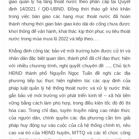
giao quản lý hạ tầng thoát nước theo phân cấp tại Quyết
định 14/2021 / QĐ-UBND. Đồng thời tháo gỡ khó khăn
trong việc bàn giao các hạng mục thoát nước đã hoàn
thành nhưng thời gian bàn giao kéo dài do cống chưa được
khơi thông để vận hành, khai thác kịp thời phục vụ tiêu thoát
nước trong mùa mưa lũ 2022 và tiếp theo. . .
Khẳng định công tác bảo vệ môi trường luôn được cử tri và
nhân dân đặc biệt quan tâm, thành phố đã chỉ đạo thực hiện
với nhiều chương trình, nghị quyết chuyên đề …, Chủ tịch
HĐND thành phố Nguyễn Ngọc Tuấn đề nghị các địa
phương tiếp tục thực hiện nghiêm túc các quy định của
pháp luật quản lý hệ thống thoát nước và xử lý nước thải;
gắn bảo vệ môi trường với phát triển kinh tế – xã hội bền
vững bằng cách làm phù hợp, trong điều kiện tốc độ đô thị
hóa cao. Trong chỉ đạo, tuyên truyền nâng cao nhận thức
của người dân, chính quyền các địa phương cần tìm giải
pháp huy động sự vào cuộc của cả hệ thống chính trị, nêu
cao vai trò của HĐND huyện, MTTQ và các tổ chức công