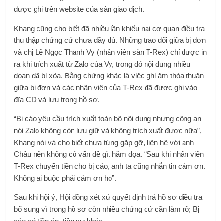
được ghi trên website của sàn giao dịch.
Khang cũng cho biết đã nhiều lần khiếu nại cơ quan điều tra
thu thập chứng cứ chưa đầy đủ. Những trao đổi giữa bị đơn
và chị Lê Ngọc Thanh Vy (nhân viên sàn T-Rex) chỉ được in
ra khi trích xuất từ ​​Zalo của Vy, trong đó nội dung nhiều
đoạn đã bị xóa. Bằng chứng khác là việc ghi âm thỏa thuận
giữa bị đơn và các nhân viên của T-Rex đã được ghi vào
đĩa CD và lưu trong hồ sơ.
“Bị cáo yêu cầu trích xuất toàn bộ nội dung nhưng công an
nói Zalo không còn lưu giữ và không trích xuất được nữa”,
Khang nói và cho biết chưa từng gặp gỡ, liên hệ với anh
Châu nên không có vấn đề gì. hăm dọa. “Sau khi nhân viên
T-Rex chuyển tiền cho bị cáo, anh ta cũng nhắn tin cảm ơn.
Không ai buộc phải cảm ơn họ”.
Sau khi hội ý, Hội đồng xét xử quyết định trả hồ sơ điều tra
bổ sung vì trong hồ sơ còn nhiều chứng cứ cần làm rõ; Bị
cáo có tiền án, tiền sự khác …