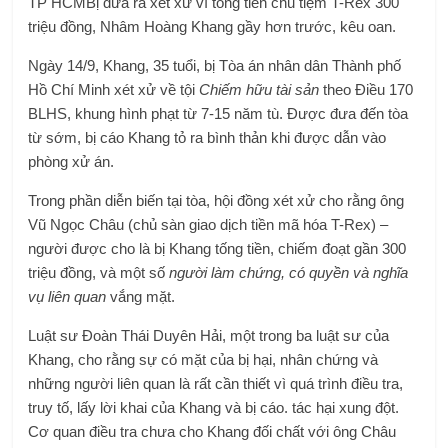
TP HCM
Bị đưa ra xét xử vì tống tiền chủ tiệm T-Rex 300
triệu đồng, Nhâm Hoàng Khang gầy hơn trước, kêu oan.
Ngày 14/9, Khang, 35 tuổi, bị Tòa án nhân dân Thành phố
Hồ Chí Minh xét xử về tội
Chiếm hữu tài sản
theo Điều 170
BLHS, khung hình phạt từ 7-15 năm tù. Được đưa đến tòa
từ sớm, bị cáo Khang tỏ ra bình thản khi được dẫn vào
phòng xử án.
Trong phần diễn biến tại tòa, hội đồng xét xử cho rằng ông
Vũ Ngọc Châu (chủ sàn giao dịch tiền mã hóa T-Rex) –
người được cho là bị Khang tống tiền, chiếm đoạt gần 300
triệu đồng, và một số
người làm chứng, có quyền và nghĩa
vụ liên quan
vắng mặt.
Luật sư Đoàn Thái Duyên Hải, một trong ba luật sư của
Khang, cho rằng sự có mặt của bị hại, nhân chứng và
những người liên quan là rất cần thiết vì quá trình điều tra,
truy tố, lấy lời khai của Khang và bị cáo. tác hại xung đột.
Cơ quan điều tra chưa cho Khang đối chất với ông Châu