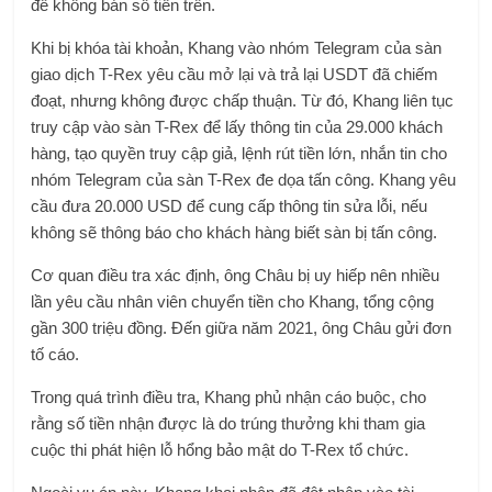
để không bán số tiền trên.
Khi bị khóa tài khoản, Khang vào nhóm Telegram của sàn
giao dịch T-Rex yêu cầu mở lại và trả lại USDT đã chiếm
đoạt, nhưng không được chấp thuận. Từ đó, Khang liên tục
truy cập vào sàn T-Rex để lấy thông tin của 29.000 khách
hàng, tạo quyền truy cập giả, lệnh rút tiền lớn, nhắn tin cho
nhóm Telegram của sàn T-Rex đe dọa tấn công. Khang yêu
cầu đưa 20.000 USD để cung cấp thông tin sửa lỗi, nếu
không sẽ thông báo cho khách hàng biết sàn bị tấn công.
Cơ quan điều tra xác định, ông Châu bị uy hiếp nên nhiều
lần yêu cầu nhân viên chuyển tiền cho Khang, tổng cộng
gần 300 triệu đồng. Đến giữa năm 2021, ông Châu gửi đơn
tố cáo.
Trong quá trình điều tra, Khang phủ nhận cáo buộc, cho
rằng số tiền nhận được là do trúng thưởng khi tham gia
cuộc thi phát hiện lỗ hổng bảo mật do T-Rex tổ chức.