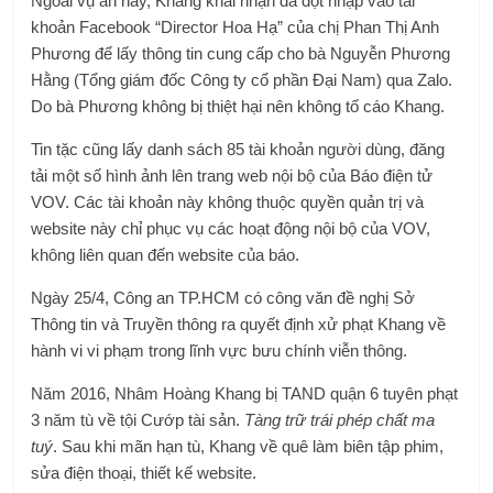
Ngoài vụ án này, Khang khai nhận đã đột nhập vào tài
khoản Facebook “Director Hoa Hạ” của chị Phan Thị Anh
Phương để lấy thông tin cung cấp cho bà Nguyễn Phương
Hằng (Tổng giám đốc Công ty cổ phần Đại Nam) qua Zalo.
Do bà Phương không bị thiệt hại nên không tố cáo Khang.
Tin tặc cũng lấy danh sách 85 tài khoản người dùng, đăng
tải một số hình ảnh lên trang web nội bộ của Báo điện tử
VOV. Các tài khoản này không thuộc quyền quản trị và
website này chỉ phục vụ các hoạt động nội bộ của VOV,
không liên quan đến website của báo.
Ngày 25/4, Công an TP.HCM có công văn đề nghị Sở
Thông tin và Truyền thông ra quyết định xử phạt Khang về
hành vi vi phạm trong lĩnh vực bưu chính viễn thông.
Năm 2016, Nhâm Hoàng Khang bị TAND quận 6 tuyên phạt
3 năm tù về tội Cướp tài sản.
Tàng trữ trái phép chất ma
tuý
. Sau khi mãn hạn tù, Khang về quê làm biên tập phim,
sửa điện thoại, thiết kế website.