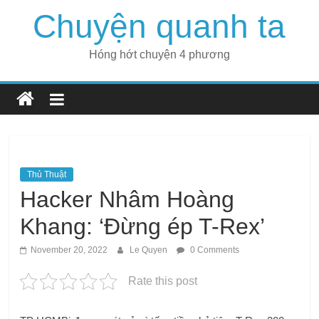
Skip
Chuyện quanh ta
to
content
Hóng hớt chuyện 4 phương
Thủ Thuật
Hacker Nhâm Hoàng
Khang: ‘Đừng ép T-Rex’
November 20, 2022
Le Quyen
0 Comments
Rate this post