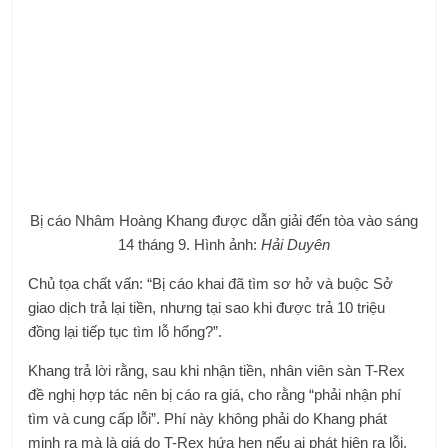
Bị cáo Nhâm Hoàng Khang được dẫn giải đến tòa vào sáng
14 tháng 9. Hình ảnh:
Hải Duyên
Chủ tọa chất vấn: “Bị cáo khai đã tìm sơ hở và buộc Sở
giao dịch trả lại tiền, nhưng tại sao khi được trả 10 triệu
đồng lại tiếp tục tìm lỗ hổng?”.
Khang trả lời rằng, sau khi nhận tiền, nhân viên sàn T-Rex
đề nghị hợp tác nên bị cáo ra giá, cho rằng “phải nhận phí
tìm và cung cấp lỗi”. Phí này không phải do Khang phát
minh ra mà là giá do T-Rex hứa hẹn nếu ai phát hiện ra lỗi,