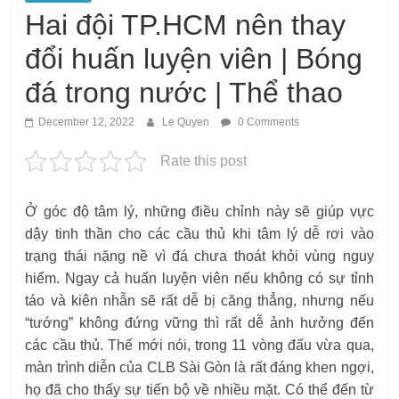
Hai đội TP.HCM nên thay
đổi huấn luyện viên | Bóng
đá trong nước | Thể thao
December 12, 2022
Le Quyen
0 Comments
Rate this post
Ở góc độ tâm lý, những điều chỉnh này sẽ giúp vực
dậy tinh thần cho các cầu thủ khi tâm lý dễ rơi vào
trạng thái nặng nề vì đá chưa thoát khỏi vùng nguy
hiểm. Ngay cả huấn luyện viên nếu không có sự tỉnh
táo và kiên nhẫn sẽ rất dễ bị căng thẳng, nhưng nếu
“tướng” không đứng vững thì rất dễ ảnh hưởng đến
các cầu thủ. Thế mới nói, trong 11 vòng đấu vừa qua,
màn trình diễn của CLB Sài Gòn là rất đáng khen ngợi,
họ đã cho thấy sự tiến bộ về nhiều mặt. Có thể đến từ