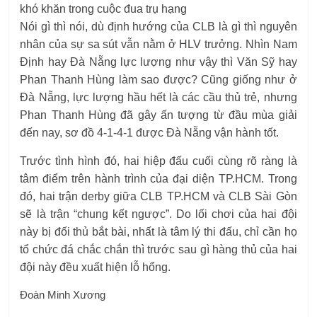
khó khăn trong cuộc đua trụ hạng
Nói gì thì nói, dù định hướng của CLB là gì thì nguyên
nhân của sự sa sút vẫn nằm ở HLV trưởng. Nhìn Nam
Định hay Đà Nẵng lực lượng như vậy thì Văn Sỹ hay
Phan Thanh Hùng làm sao được? Cũng giống như ở
Đà Nẵng, lực lượng hầu hết là các cầu thủ trẻ, nhưng
Phan Thanh Hùng đã gây ấn tượng từ đầu mùa giải
đến nay, sơ đồ 4-1-4-1 được Đà Nẵng vận hành tốt.
Trước tình hình đó, hai hiệp đấu cuối cùng rõ ràng là
tâm điểm trên hành trình của đại diện TP.HCM. Trong
đó, hai trận derby giữa CLB TP.HCM và CLB Sài Gòn
sẽ là trận “chung kết ngược”. Do lối chơi của hai đội
này bị đối thủ bắt bài, nhất là tâm lý thi đấu, chỉ cần họ
tổ chức đá chắc chắn thì trước sau gì hàng thủ của hai
đội này đều xuất hiện lỗ hổng.
Đoàn Minh Xương