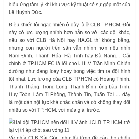
hiệu ứng tâm lý khi khu vực kỹ thuật có sự góp mặt của
Lê Huỳnh Đức.
Điều khiến tôi ngạc nhiên ở đây là ở CLB TP.HCM. Đội
này có lực lượng nhỉnh hơn hẳn so với các đội khác,
nếu so với CLB Hà Nội hay HA.GL thì không bằng,
nhưng con người trên sân vẫn nhỉnh hơn nếu nhìn
Nam Định, Thanh Hóa, Hà Tĩnh hay Đà Nẵng. . Cái
chính ở TP.HCM FC là lối chơi. HLV Trần Minh Chiến
dường như đang loay hoay trong việc tìm ra đội hình
tốt nhất. Lực lượng của CLB TP.HCM có Hoàng Thịnh,
Thanh Thắng, Trọng Long, Thanh Bình, ông bầu Tịnh,
Huy Toàn, Lâm Ti Phông, Thành Tín, Tuấn Tài … đây
là một dàn nội lực khá chắc chắn và có không thay đổi
nhiều so với TP.HCM. với mùa giải trước.
CLB TP.HCM trở
lại vị trí áp chót sau vòng 11
Về phía CLB Sài Gòn, như tôi từng đề cập, họ chiêu