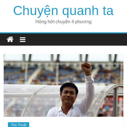
Skip
Chuyện quanh ta
to
content
Hóng hớt chuyện 4 phương
Thủ Thuật