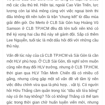
mộ các cầu thủ trẻ. Hiện tại, ngoài Cao Văn Triển, lực
lượng còn lại khá mỏng cùng với việc ngoại binh thi
đấu không tốt nên luôn là trận “chung kết” từ đầu mùa
giải đến giờ. Do Merlo ở CLB Sài Gòn hay Hoàng Vũ
Samson ở CLB TP.HCM đều đã lớn tuổi nên khó có
thể kỳ vọng hai cầu thủ này sẽ gánh đội. Sắp có thêm
Lee Nguyễn, tuổi tác là một dấu hỏi đối với những cầu
thủ này.
Vấn đề lúc này của cả CLB TP.HCM và Sài Gòn là cần
một HLV phù hợp. Ở CLB Sài Gòn, tôi nghĩ sớm muộn
cũng nên thay đổi HLV trưởng, nhưng ở CLB TP.HCM,
thời gian qua HLV Trần Minh Chiến đã có nhiều cố
gắng, nhưng cũng gặp một số vấn đề về tâm lý nên
việc điều chỉnh vừa qua là phù hợp. . vật lý. Có người
hỏi Hữu Thắng cầm quân trong lúc “dầu sôi lửa bỏng”
này có ổn hay không? Tôi có không! Thắng có thể tạm
gác trong thời gian chờ huấn luyện viên mới, nhưng