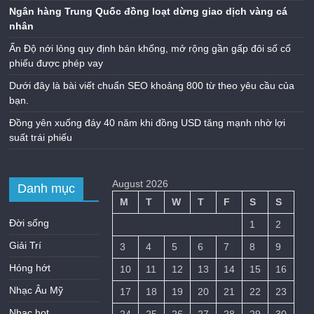
Ngân hàng Trung Quốc đồng loạt dừng giao dịch vàng cá
nhân
Ấn Độ nới lỏng quy định bán khống, mở rộng gần gấp đôi số cổ
phiếu được phép vay
Dưới đây là bài viết chuẩn SEO khoảng 800 từ theo yêu cầu của
bạn.
Đồng yên xuống đáy 40 năm khi đồng USD tăng mạnh nhờ lợi
suất trái phiếu
August 2026
Danh mục
M
T
W
T
F
S
S
Đời sống
1
2
Giải Trí
3
4
5
6
7
8
9
Hóng hớt
10
11
12
13
14
15
16
Nhạc Âu Mỹ
17
18
19
20
21
22
23
Nhạc hot
24
25
26
27
28
29
30