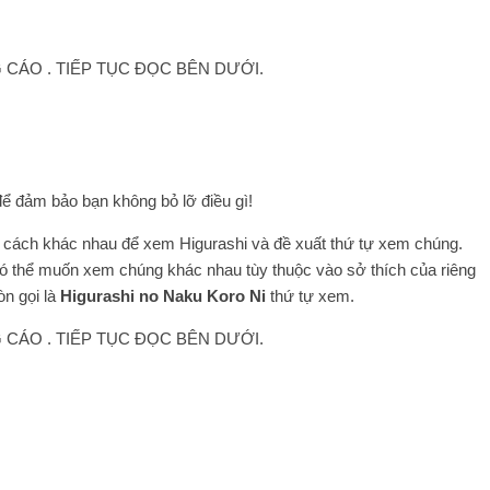
CÁO . TIẾP TỤC ĐỌC BÊN DƯỚI.
ể đảm bảo bạn không bỏ lỡ điều gì!
ác cách khác nhau để xem Higurashi và đề xuất thứ tự xem chúng.
 có thể muốn xem chúng khác nhau tùy thuộc vào sở thích của riêng
n gọi là
Higurashi no Naku Koro Ni
thứ tự xem.
CÁO . TIẾP TỤC ĐỌC BÊN DƯỚI.