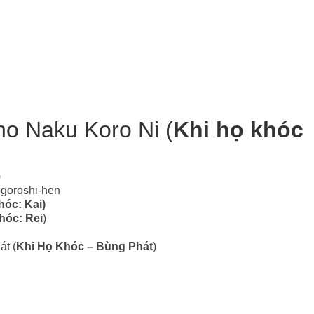
no Naku Koro Ni (
Khi họ khóc
)
ogoroshi-hen
hóc: Kai)
hóc: Rei
)
át (
Khi Họ Khóc – Bùng Phát
)