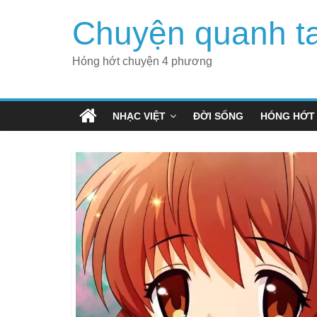
Skip
Chuyện quanh t
to
content
Hóng hớt chuyện 4 phương
NHẠC VIỆT
ĐỜI SỐNG
HÓNG HỚT