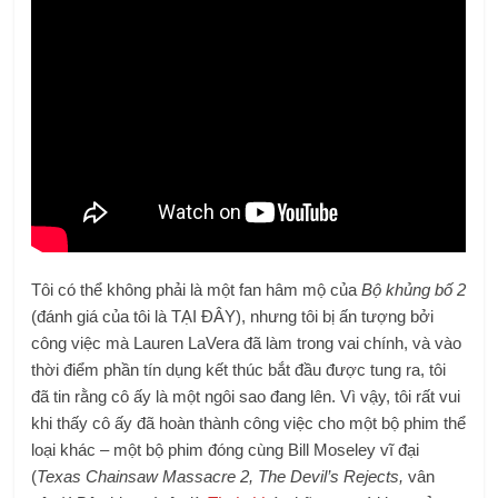
Tôi có thể không phải là một fan hâm mộ của
Bộ khủng bố 2
(đánh giá của tôi là TẠI ĐÂY), nhưng tôi bị ấn tượng bởi
công việc mà Lauren LaVera đã làm trong vai chính, và vào
thời điểm phần tín dụng kết thúc bắt đầu được tung ra, tôi
đã tin rằng cô ấy là một ngôi sao đang lên. Vì vậy, tôi rất vui
khi thấy cô ấy đã hoàn thành công việc cho một bộ phim thể
loại khác – một bộ phim đóng cùng Bill Moseley vĩ đại
(
Texas
Chainsaw Massacre 2, The Devil’s Rejects,
vân