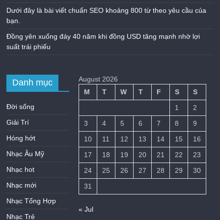
Dưới đây là bài viết chuẩn SEO khoảng 800 từ theo yêu cầu của
bạn.
Đồng yên xuống đáy 40 năm khi đồng USD tăng mạnh nhờ lợi
suất trái phiếu
August 2026
Danh mục
M
T
W
T
F
S
S
Đời sống
1
2
Giải Trí
3
4
5
6
7
8
9
Hóng hớt
10
11
12
13
14
15
16
Nhạc Âu Mỹ
17
18
19
20
21
22
23
Nhạc hot
24
25
26
27
28
29
30
Nhạc mới
31
Nhạc Tổng Hợp
« Jul
Nhạc Trẻ