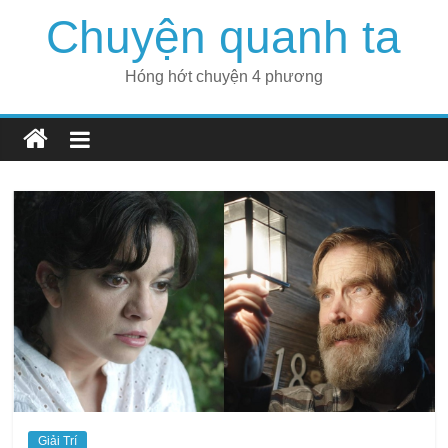
Skip
Chuyện quanh ta
to
content
Hóng hớt chuyện 4 phương
Giải Trí