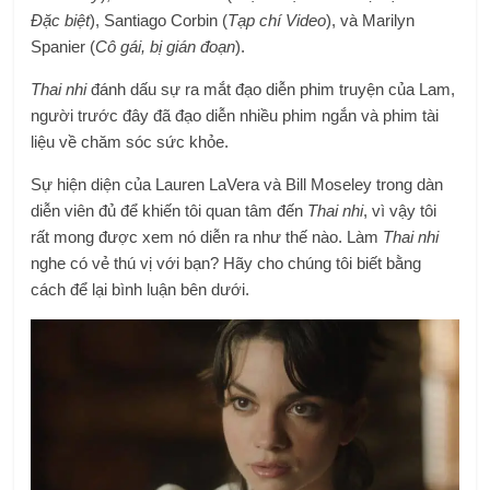
Đặc biệt
), Santiago Corbin (
Tạp chí Video
), và Marilyn
Spanier (
Cô gái, bị gián đoạn
).
Thai nhi
đánh dấu sự ra mắt đạo diễn phim truyện của Lam,
người trước đây đã đạo diễn nhiều phim ngắn và phim tài
liệu về chăm sóc sức khỏe.
Sự hiện diện của Lauren LaVera và Bill Moseley trong dàn
diễn viên đủ để khiến tôi quan tâm đến
Thai nhi
, vì vậy tôi
rất mong được xem nó diễn ra như thế nào. Làm
Thai nhi
nghe có vẻ thú vị với bạn? Hãy cho chúng tôi biết bằng
cách để lại bình luận bên dưới.