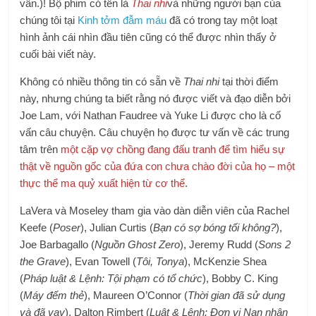
vân.)! Bộ phim có tên là
Thai nhi
và những người bạn của
chúng tôi tại
Kinh tởm đẫm máu
đã có trong tay một loạt
hình ảnh cái nhìn đầu tiên cũng có thể được nhìn thấy ở
cuối bài viết này.
Không có nhiều thông tin có sẵn về
Thai nhi
tại thời điểm
này, nhưng chúng ta biết rằng nó được viết và đạo diễn bởi
Joe Lam, với Nathan Faudree và Yuke Li được cho là cố
vấn câu chuyện. Câu chuyện họ được tư vấn về các trung
tâm trên
một cặp vợ chồng đang đấu tranh để tìm hiểu sự
thật về nguồn gốc của đứa con chưa chào đời của họ – một
thực thể ma quỷ xuất hiện từ cơ thể
.
LaVera và Moseley tham gia vào dàn diễn viên của Rachel
Keefe (
Poser
), Julian Curtis (
Bạn có sợ bóng tối không?
),
Joe Barbagallo (
Nguồn Ghost Zero
), Jeremy Rudd (
Sons 2
the Grave
), Evan Towell (
Tôi, Tonya
), McKenzie Shea
(
Pháp luật &
Lệnh: Tội phạm có tổ chức
), Bobby C. King
(
Máy đếm thẻ
), Maureen O’Connor (
Thời gian đã sử dụng
và đã vay
), Dalton Rimbert (
Luật & Lệnh: Đơn vị Nạn nhân