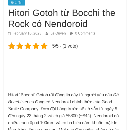
Giải Trí
Hitori Gotoh từ Bocchi the
Rock có Nendoroid
February 10, 2023
Le Quyen
0 Comments
5/5 - (1 vote)
Hitori “Bocchi” Gotoh rất đáng tin cậy từ người yêu dấu
Đá
Bocchi
series đang có Nendoroid chính thức của Good
Smile Company. Đơn đặt hàng trước sẽ có sẵn từ ngày 9
đến ngày 23 tháng 2 và có giá ¥5800 (~$44). Nendoroid có
chiều cao xấp xỉ 100mm và có ba biểu cảm khuôn mặt: lo
lắng, khóc lóc và suy sụp. Một cây đàn guitar, chăn và các