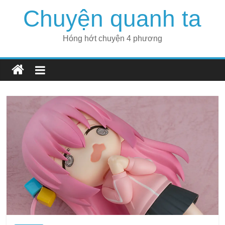
Skip
Chuyện quanh ta
to
content
Hóng hớt chuyện 4 phương