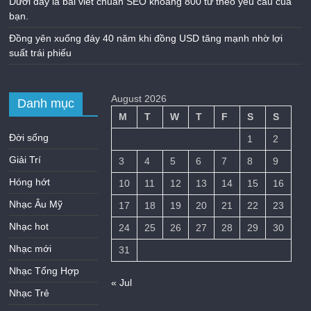
Dưới đây là bài viết chuẩn SEO khoảng 800 từ theo yêu cầu của
bạn.
Đồng yên xuống đáy 40 năm khi đồng USD tăng mạnh nhờ lợi
suất trái phiếu
August 2026
Danh mục
M
T
W
T
F
S
S
Đời sống
1
2
Giải Trí
3
4
5
6
7
8
9
Hóng hớt
10
11
12
13
14
15
16
Nhạc Âu Mỹ
17
18
19
20
21
22
23
Nhạc hot
24
25
26
27
28
29
30
Nhạc mới
31
Nhạc Tổng Hợp
« Jul
Nhạc Trẻ