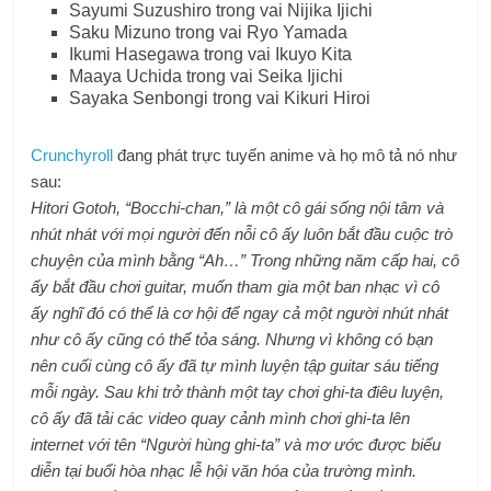
Sayumi Suzushiro trong vai Nijika Ijichi
Saku Mizuno trong vai Ryo Yamada
Ikumi Hasegawa trong vai Ikuyo Kita
Maaya Uchida trong vai Seika Ijichi
Sayaka Senbongi trong vai Kikuri Hiroi
Crunchyroll
đang phát trực tuyến anime và họ mô tả nó như
sau:
Hitori Gotoh, “Bocchi-chan,” là một cô gái sống nội tâm và
nhút nhát với mọi người đến nỗi cô ấy luôn bắt đầu cuộc trò
chuyện của mình bằng “Ah…” Trong những năm cấp hai, cô
ấy bắt đầu chơi guitar, muốn tham gia một ban nhạc vì cô
ấy nghĩ đó có thể là cơ hội để ngay cả một người nhút nhát
như cô ấy cũng có thể tỏa sáng. Nhưng vì không có bạn
nên cuối cùng cô ấy đã tự mình luyện tập guitar sáu tiếng
mỗi ngày. Sau khi trở thành một tay chơi ghi-ta điêu luyện,
cô ấy đã tải các video quay cảnh mình chơi ghi-ta lên
internet với tên “Người hùng ghi-ta” và mơ ước được biểu
diễn tại buổi hòa nhạc lễ hội văn hóa của trường mình.