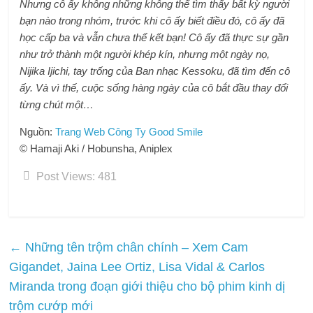
Nhưng cô ấy không những không thể tìm thấy bất kỳ người
bạn nào trong nhóm, trước khi cô ấy biết điều đó, cô ấy đã
học cấp ba và vẫn chưa thể kết bạn! Cô ấy đã thực sự gần
như trở thành một người khép kín, nhưng một ngày nọ,
Nijika Ijichi, tay trống của Ban nhạc Kessoku, đã tìm đến cô
ấy. Và vì thế, cuộc sống hàng ngày của cô bắt đầu thay đổi
từng chút một…
Nguồn:
Trang Web Công Ty Good Smile
© Hamaji Aki / Hobunsha, Aniplex
Post Views:
481
←
Những tên trộm chân chính – Xem Cam
Gigandet, Jaina Lee Ortiz, Lisa Vidal & Carlos
Miranda trong đoạn giới thiệu cho bộ phim kinh dị
trộm cướp mới