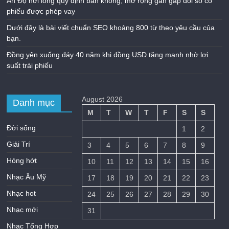
Ấn Độ nới lỏng quy định bán khống, mở rộng gần gấp đôi số cổ
phiếu được phép vay
Dưới đây là bài viết chuẩn SEO khoảng 800 từ theo yêu cầu của
bạn.
Đồng yên xuống đáy 40 năm khi đồng USD tăng mạnh nhờ lợi
suất trái phiếu
August 2026
Danh mục
M
T
W
T
F
S
S
Đời sống
1
2
Giải Trí
3
4
5
6
7
8
9
Hóng hớt
10
11
12
13
14
15
16
Nhạc Âu Mỹ
17
18
19
20
21
22
23
Nhạc hot
24
25
26
27
28
29
30
Nhạc mới
31
Nhạc Tổng Hợp