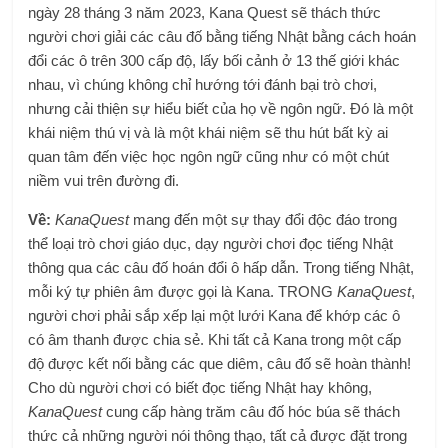
ngày 28 tháng 3 năm 2023, Kana Quest sẽ thách thức
người chơi giải các câu đố bằng tiếng Nhật bằng cách hoán
đổi các ô trên 300 cấp độ, lấy bối cảnh ở 13 thế giới khác
nhau, vì chúng không chỉ hướng tới đánh bại trò chơi,
nhưng cải thiện sự hiểu biết của họ về ngôn ngữ. Đó là một
khái niệm thú vị và là một khái niệm sẽ thu hút bất kỳ ai
quan tâm đến việc học ngôn ngữ cũng như có một chút
niềm vui trên đường đi.
Về:
KanaQuest
mang đến một sự thay đổi độc đáo trong
thể loại trò chơi giáo dục, dạy người chơi đọc tiếng Nhật
thông qua các câu đố hoán đổi ô hấp dẫn. Trong tiếng Nhật,
mỗi ký tự phiên âm được gọi là Kana. TRONG
KanaQuest
,
người chơi phải sắp xếp lại một lưới Kana để khớp các ô
có âm thanh được chia sẻ. Khi tất cả Kana trong một cấp
độ được kết nối bằng các que diêm, câu đố sẽ hoàn thành!
Cho dù người chơi có biết đọc tiếng Nhật hay không,
KanaQuest
cung cấp hàng trăm câu đố hóc búa sẽ thách
thức cả những người nói thông thạo, tất cả được đặt trong