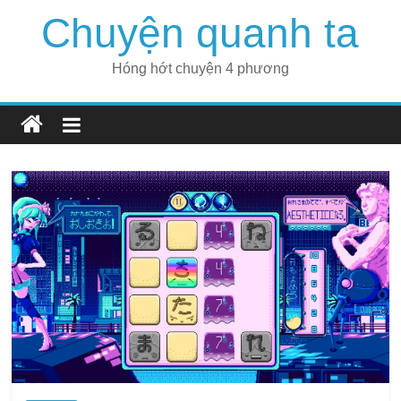
Skip
Chuyện quanh ta
to
content
Hóng hớt chuyện 4 phương