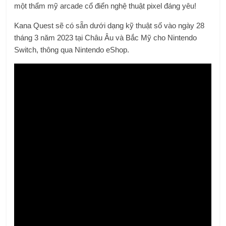
một thẩm mỹ arcade cổ điển nghệ thuật pixel đáng yêu!
Kana Quest sẽ có sẵn dưới dạng kỹ thuật số vào ngày 28
tháng 3 năm 2023 tại Châu Âu và Bắc Mỹ cho Nintendo
Switch, thông qua Nintendo eShop.