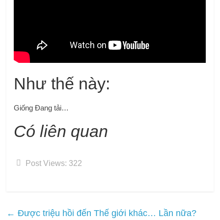
Như thế này:
Giống
Đang tải…
Có liên quan
Post Views:
322
←
Được triệu hồi đến Thế giới khác… Lần nữa?