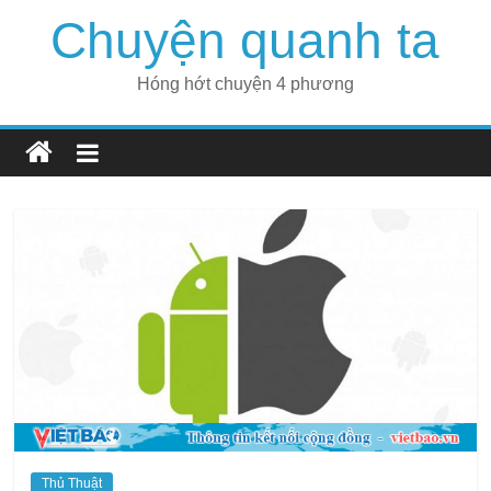
Skip
Chuyện quanh ta
to
content
Hóng hớt chuyện 4 phương
Thủ Thuật