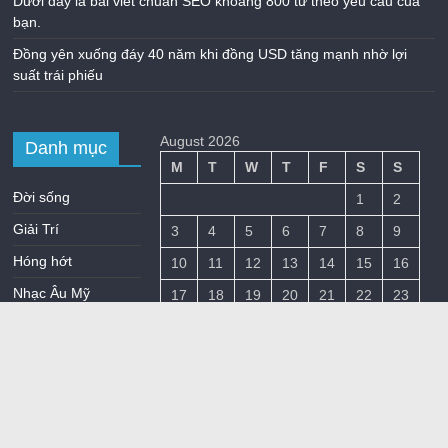
Dưới đây là bài viết chuẩn SEO khoảng 800 từ theo yêu cầu của
bạn.
Đồng yên xuống đáy 40 năm khi đồng USD tăng mạnh nhờ lợi
suất trái phiếu
August 2026
Danh mục
M
T
W
T
F
S
S
Đời sống
1
2
Giải Trí
3
4
5
6
7
8
9
Hóng hớt
10
11
12
13
14
15
16
Nhạc Âu Mỹ
17
18
19
20
21
22
23
Nhạc hot
24
25
26
27
28
29
30
Nhạc mới
31
Nhạc Tổng Hợp
« Jul
Nhạc Trẻ