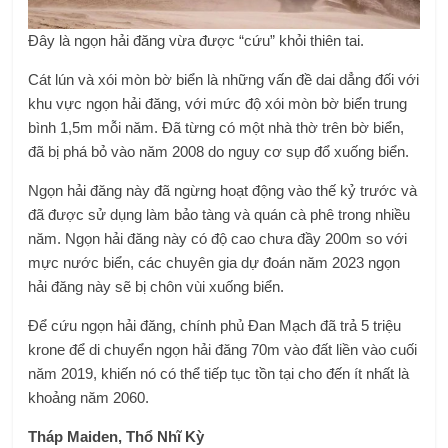
Đây là ngọn hải đăng vừa được “cứu” khỏi thiên tai.
Cát lún và xói mòn bờ biển là những vấn đề dai dẳng đối với
khu vực ngọn hải đăng, với mức độ xói mòn bờ biển trung
bình 1,5m mỗi năm. Đã từng có một nhà thờ trên bờ biển,
đã bị phá bỏ vào năm 2008 do nguy cơ sụp đổ xuống biển.
Ngọn hải đăng này đã ngừng hoạt động vào thế kỷ trước và
đã được sử dụng làm bảo tàng và quán cà phê trong nhiều
năm. Ngọn hải đăng này có độ cao chưa đầy 200m so với
mực nước biển, các chuyên gia dự đoán năm 2023 ngọn
hải đăng này sẽ bị chôn vùi xuống biển.
Để cứu ngọn hải đăng, chính phủ Đan Mạch đã trả 5 triệu
krone để di chuyển ngọn hải đăng 70m vào đất liền vào cuối
năm 2019, khiến nó có thể tiếp tục tồn tại cho đến ít nhất là
khoảng năm 2060.
Tháp Maiden, Thổ Nhĩ Kỳ