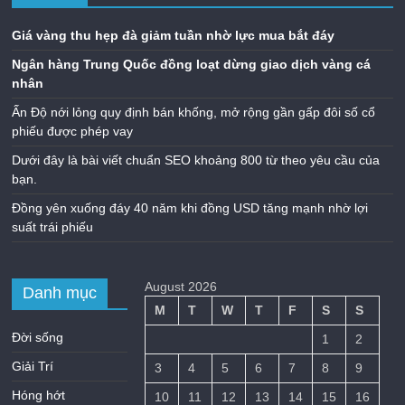
Giá vàng thu hẹp đà giảm tuần nhờ lực mua bắt đáy
Ngân hàng Trung Quốc đồng loạt dừng giao dịch vàng cá
nhân
Ấn Độ nới lỏng quy định bán khống, mở rộng gần gấp đôi số cổ
phiếu được phép vay
Dưới đây là bài viết chuẩn SEO khoảng 800 từ theo yêu cầu của
bạn.
Đồng yên xuống đáy 40 năm khi đồng USD tăng mạnh nhờ lợi
suất trái phiếu
August 2026
Danh mục
M
T
W
T
F
S
S
Đời sống
1
2
Giải Trí
3
4
5
6
7
8
9
Hóng hớt
10
11
12
13
14
15
16