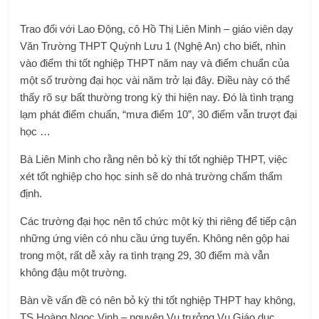
Trao đổi với Lao Động, cô Hồ Thị Liên Minh – giáo viên dạy
Văn Trường THPT Quỳnh Lưu 1 (Nghệ An) cho biết, nhìn
vào điểm thi tốt nghiệp THPT năm nay và điểm chuẩn của
một số trường đại học vài năm trở lại đây. Điều này có thể
thấy rõ sự bất thường trong kỳ thi hiện nay. Đó là tình trạng
lạm phát điểm chuẩn, “mưa điểm 10”, 30 điểm vẫn trượt đại
học …
Bà Liên Minh cho rằng nên bỏ kỳ thi tốt nghiệp THPT, việc
xét tốt nghiệp cho học sinh sẽ do nhà trường chấm thẩm
định.
Các trường đại học nên tổ chức một kỳ thi riêng để tiếp cận
những ứng viên có nhu cầu ứng tuyển. Không nên gộp hai
trong một, rất dễ xảy ra tình trạng 29, 30 điểm mà vẫn
không đậu một trường.
Bàn về vấn đề có nên bỏ kỳ thi tốt nghiệp THPT hay không,
TS Hoàng Ngọc Vinh – nguyên Vụ trưởng Vụ Giáo dục