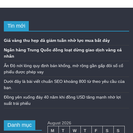
Tin mới
Giá vàng thu hẹp đà giảm tuần nhờ lực mua bắt đáy
Ngân hàng Trung Quốc đồng loạt dừng giao dịch vàng cá
nhân
Ấn Độ nới lỏng quy định bán khống, mở rộng gần gấp đôi số cổ
phiếu được phép vay
Dưới đây là bài viết chuẩn SEO khoảng 800 từ theo yêu cầu của
bạn.
Đồng yên xuống đáy 40 năm khi đồng USD tăng mạnh nhờ lợi
suất trái phiếu
August 2026
Danh mục
M
T
W
T
F
S
S