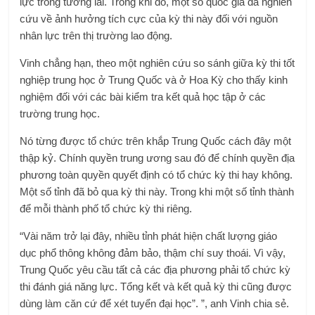
lực trong tương lai. Trong khi đó, một số quốc gia đã nghiên
cứu về ảnh hưởng tích cực của kỳ thi này đối với nguồn
nhân lực trên thị trường lao động.
Vinh chẳng hạn, theo một nghiên cứu so sánh giữa kỳ thi tốt
nghiệp trung học ở Trung Quốc và ở Hoa Kỳ cho thấy kinh
nghiệm đối với các bài kiểm tra kết quả học tập ở các
trường trung học.
Nó từng được tổ chức trên khắp Trung Quốc cách đây một
thập kỷ. Chính quyền trung ương sau đó để chính quyền địa
phương toàn quyền quyết định có tổ chức kỳ thi hay không.
Một số tỉnh đã bỏ qua kỳ thi này. Trong khi một số tỉnh thành
để mỗi thành phố tổ chức kỳ thi riêng.
“Vài năm trở lại đây, nhiều tỉnh phát hiện chất lượng giáo
dục phổ thông không đảm bảo, thậm chí suy thoái. Vì vậy,
Trung Quốc yêu cầu tất cả các địa phương phải tổ chức kỳ
thi đánh giá năng lực. Tổng kết và kết quả kỳ thi cũng được
dùng làm căn cứ để xét tuyển đại học”. ”, anh Vinh chia sẻ.