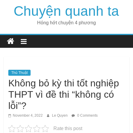
Skip
Chuyện quanh ta
to
content
Hóng hớt chuyện 4 phương
Thủ Thuật
Không bỏ kỳ thi tốt nghiệp
THPT vì đề thi “không có
lỗi”?
November 4, 2022
Le Quyen
0 Comments
Rate this post