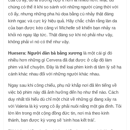
chúng có thể ít khi so sánh với những người cùng thời với
cô ấy, nhưng những pha hù dọa bằng cú nhảy thật đáng
kinh ngạc và cực kỳ hiệu quả. Hãy chắc chắn rằng làn da
của bạn được kéo căng vì Michelle sẽ khiến bạn nhảy ra
khỏi nó ngay lập tức. Thật đáng sợ khi nó phải như vậy,
không phải vì nó có thể như vậy.
Huesera: Người đàn bà bằng xương
là một cái gì đó
nhiều hơn những gì Cervera đã đạt được ở cấp độ làm
phim và kể chuyện. Đây là thể loại phim kinh dị tâm lý sẽ hạ
cánh khác nhau đối với những người khác nhau.
Ngay sau khi công chiếu, phụ nữ khắp nơi đã lên tiếng về
việc bộ phim này đã ảnh hưởng đến họ như thế nào. Cách
duy nhất tôi hiểu dù chỉ một chút về những gì đang xảy ra
với Valeria là kỳ vọng cô ấy phải nuôi nấng một gia đình. Tôi
lớn lên trong một cộng đồng đức tin, nơi mà theo kinh
thánh, bạn được kỳ vọng sẽ ‘sinh hoa kết trái’.