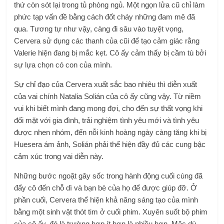
thứ còn sót lại trong tủ phòng ngủ. Một ngọn lửa cũ chỉ làm
phức tạp vấn đề bằng cách đốt cháy những đam mê đã
qua. Tương tự như vậy, càng đi sâu vào tuyệt vọng,
Cervera sử dụng các thanh của cũi để tạo cảm giác rằng
Valerie hiện đang bị mắc kẹt. Cô ấy cảm thấy bị cầm tù bởi
sự lựa chọn có con của mình.
Sự chỉ đạo của Cervera xuất sắc bao nhiêu thì diễn xuất
của vai chính Natalia Solián của cô ấy cũng vậy. Từ niềm
vui khi biết mình đang mong đợi, cho đến sự thất vọng khi
đối mặt với gia đình, trải nghiệm tình yêu mới và tình yêu
được nhen nhóm, đến nỗi kinh hoàng ngày càng tăng khi bị
Huesera ám ảnh, Solián phải thể hiện đầy đủ các cung bậc
cảm xúc trong vai diễn này.
Những bước ngoặt gây sốc trong hành động cuối cùng đã
đẩy cô đến chỗ dì và bạn bè của họ để được giúp đỡ. Ở
phần cuối, Cervera thể hiện khả năng sáng tạo của mình
bằng một sinh vật thót tim ở cuối phim. Xuyên suốt bộ phim
của cô ấy, đó là trường hợp ít hơn là nhiều hơn. Mặc dù