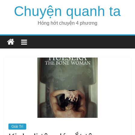
Skip
Chuyện quanh ta
to
content
Hóng hớt chuyện 4 phương
Giải Trí