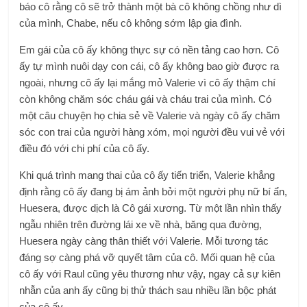
báo cô rằng cô sẽ trở thành một bà cô không chồng như dì
của mình, Chabe, nếu cô không sớm lập gia đình.
Em gái của cô ấy không thực sự có nền tảng cao hơn. Cô
ấy tự mình nuôi dạy con cái, cô ấy không bao giờ được ra
ngoài, nhưng cô ấy lại mắng mỏ Valerie vì cô ấy thậm chí
còn không chăm sóc cháu gái và cháu trai của mình. Có
một câu chuyện họ chia sẻ về Valerie và ngày cô ấy chăm
sóc con trai của người hàng xóm, mọi người đều vui vẻ với
điều đó với chi phí của cô ấy.
Khi quá trình mang thai của cô ấy tiến triển, Valerie khẳng
định rằng cô ấy đang bị ám ảnh bởi một người phụ nữ bí ẩn,
Huesera, được dịch là Cô gái xương. Từ một lần nhìn thấy
ngẫu nhiên trên đường lái xe về nhà, băng qua đường,
Huesera ngày càng thân thiết với Valerie. Mỗi tương tác
đáng sợ càng phá vỡ quyết tâm của cô. Mối quan hệ của
cô ấy với Raul cũng yêu thương như vậy, ngay cả sự kiên
nhẫn của anh ấy cũng bị thử thách sau nhiều lần bộc phát
của cô ấy.