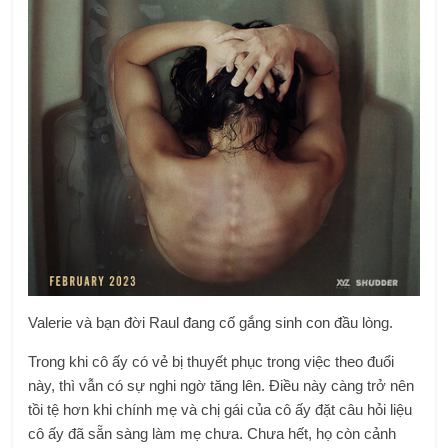
Valerie và bạn đời Raul đang cố gắng sinh con đầu lòng.
Trong khi cô ấy có vẻ bị thuyết phục trong việc theo đuổi
này, thì vẫn có sự nghi ngờ tăng lên. Điều này càng trở nên
tồi tệ hơn khi chính mẹ và chị gái của cô ấy đặt câu hỏi liệu
cô ấy đã sẵn sàng làm mẹ chưa. Chưa hết, họ còn cảnh