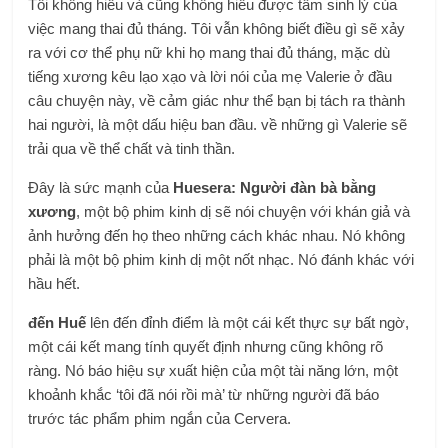
Tôi không hiểu và cũng không hiểu được tâm sinh lý của
việc mang thai đủ tháng. Tôi vẫn không biết điều gì sẽ xảy
ra với cơ thể phụ nữ khi họ mang thai đủ tháng, mặc dù
tiếng xương kêu lạo xạo và lời nói của mẹ Valerie ở đầu
câu chuyện này, về cảm giác như thể bạn bị tách ra thành
hai người, là một dấu hiệu ban đầu. về những gì Valerie sẽ
trải qua về thể chất và tinh thần.
Đây là sức mạnh của
Huesera: Người đàn bà bằng
xương
, một bộ phim kinh dị sẽ nói chuyện với khán giả và
ảnh hưởng đến họ theo những cách khác nhau. Nó không
phải là một bộ phim kinh dị một nốt nhạc. Nó đánh khác với
hầu hết.
đến Huế
lên đến đỉnh điểm là một cái kết thực sự bất ngờ,
một cái kết mang tính quyết định nhưng cũng không rõ
ràng. Nó báo hiệu sự xuất hiện của một tài năng lớn, một
khoảnh khắc ‘tôi đã nói rồi mà’ từ những người đã báo
trước tác phẩm phim ngắn của Cervera.