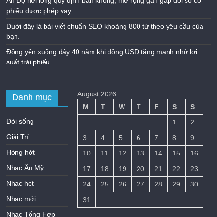
Ấn Độ nới lỏng quy định bán khống, mở rộng gần gấp đôi số cổ
phiếu được phép vay
Dưới đây là bài viết chuẩn SEO khoảng 800 từ theo yêu cầu của
bạn.
Đồng yên xuống đáy 40 năm khi đồng USD tăng mạnh nhờ lợi
suất trái phiếu
August 2026
Danh mục
M
T
W
T
F
S
S
Đời sống
1
2
Giải Trí
3
4
5
6
7
8
9
Hóng hớt
10
11
12
13
14
15
16
Nhạc Âu Mỹ
17
18
19
20
21
22
23
Nhạc hot
24
25
26
27
28
29
30
Nhạc mới
31
Nhạc Tổng Hợp