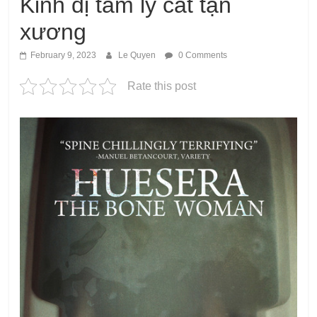
Kinh dị tâm lý cắt tận
xương
February 9, 2023
Le Quyen
0 Comments
Rate this post