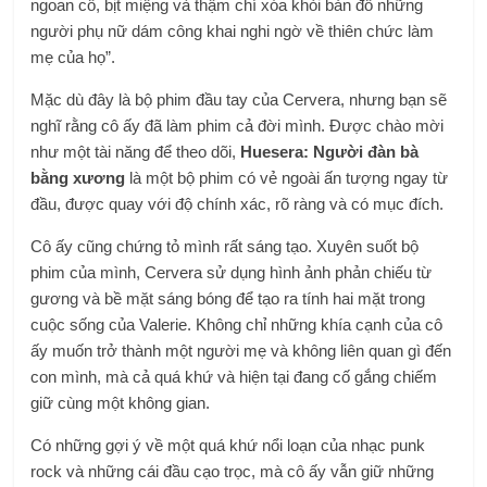
ngoan cố, bịt miệng và thậm chí xóa khỏi bản đồ những
người phụ nữ dám công khai nghi ngờ về thiên chức làm
mẹ của họ”.
Mặc dù đây là bộ phim đầu tay của Cervera, nhưng bạn sẽ
nghĩ rằng cô ấy đã làm phim cả đời mình. Được chào mời
như một tài năng để theo dõi,
Huesera: Người đàn bà
bằng xương
là một bộ phim có vẻ ngoài ấn tượng ngay từ
đầu, được quay với độ chính xác, rõ ràng và có mục đích.
Cô ấy cũng chứng tỏ mình rất sáng tạo. Xuyên suốt bộ
phim của mình, Cervera sử dụng hình ảnh phản chiếu từ
gương và bề mặt sáng bóng để tạo ra tính hai mặt trong
cuộc sống của Valerie. Không chỉ những khía cạnh của cô
ấy muốn trở thành một người mẹ và không liên quan gì đến
con mình, mà cả quá khứ và hiện tại đang cố gắng chiếm
giữ cùng một không gian.
Có những gợi ý về một quá khứ nổi loạn của nhạc punk
rock và những cái đầu cạo trọc, mà cô ấy vẫn giữ những