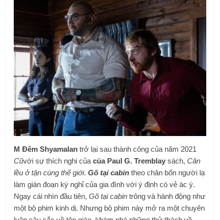
M Đêm Shyamalan
trở lại sau thành công của năm 2021
Cũ
với sự thích nghi của
của Paul G. Tremblay
sách,
Căn
lều ở tận cùng thế giới
.
Gõ tại cabin
theo chân bốn người lạ
làm gián đoạn kỳ nghỉ của gia đình với ý định có vẻ ác ý.
Ngay cái nhìn đầu tiên,
Gõ tại cabin
trông và hành động như
một bộ phim kinh dị. Nhưng bộ phim này mở ra một chuyên
luận sâu sắc về tôn giáo, khám phá những thử thách về