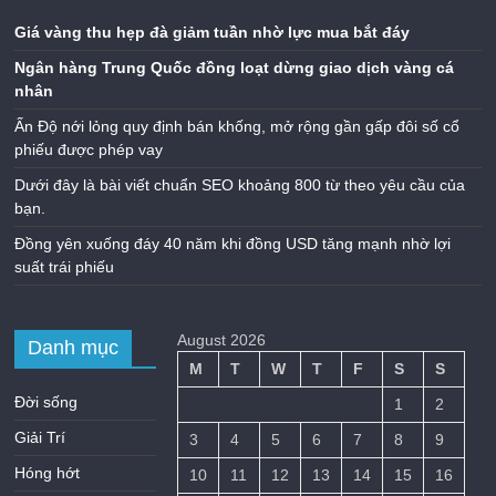
Giá vàng thu hẹp đà giảm tuần nhờ lực mua bắt đáy
Ngân hàng Trung Quốc đồng loạt dừng giao dịch vàng cá
nhân
Ấn Độ nới lỏng quy định bán khống, mở rộng gần gấp đôi số cổ
phiếu được phép vay
Dưới đây là bài viết chuẩn SEO khoảng 800 từ theo yêu cầu của
bạn.
Đồng yên xuống đáy 40 năm khi đồng USD tăng mạnh nhờ lợi
suất trái phiếu
August 2026
Danh mục
M
T
W
T
F
S
S
Đời sống
1
2
Giải Trí
3
4
5
6
7
8
9
Hóng hớt
10
11
12
13
14
15
16