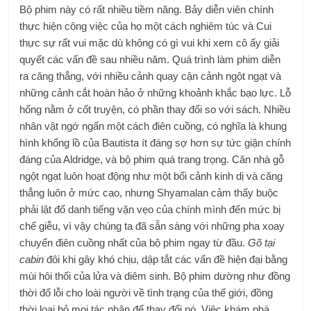
Bộ phim này có rất nhiều tiềm năng. Bảy diễn viên chính
thực hiện công việc của họ một cách nghiêm túc và Cui
thực sự rất vui mặc dù không có gì vui khi xem cô ấy giải
quyết các vấn đề sau nhiều năm. Quá trình làm phim diễn
ra căng thẳng, với nhiều cảnh quay cận cảnh ngột ngạt và
những cảnh cắt hoàn hảo ở những khoảnh khắc bạo lực. Lỗ
hổng nằm ở cốt truyện, có phần thay đổi so với sách. Nhiều
nhân vật ngớ ngẩn một cách điên cuồng, có nghĩa là khung
hình khổng lồ của Bautista ít đáng sợ hơn sự tức giận chính
đáng của Aldridge, và bộ phim quá trang trọng. Căn nhà gỗ
ngột ngạt luôn hoạt động như một bối cảnh kinh dị và căng
thẳng luôn ở mức cao, nhưng Shyamalan cảm thấy buộc
phải lật đổ danh tiếng vặn vẹo của chính mình đến mức bị
chế giễu, vì vậy chúng ta đã sẵn sàng với những pha xoay
chuyển điên cuồng nhất của bộ phim ngay từ đầu.
Gõ tại
cabin
đôi khi gây khó chịu, dập tắt các vấn đề hiện đại bằng
mùi hôi thối của lửa và diêm sinh. Bộ phim dường như đồng
thời đổ lỗi cho loài người về tình trạng của thế giới, đồng
thời loại bỏ mọi tác nhân để thay đổi nó. Việc khám phá