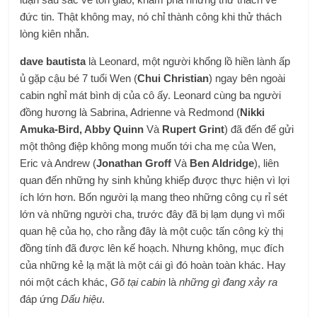
đức tin. Thật không may, nó chỉ thành công khi thử thách
lòng kiên nhẫn.
dave bautista
là Leonard, một người khổng lồ hiền lành ấp
ủ gặp cậu bé 7 tuổi Wen (
Chui Christian
) ngay bên ngoài
cabin nghỉ mát bình dị của cô ấy. Leonard cùng ba người
đồng hương là Sabrina, Adrienne và Redmond (
Nikki
Amuka-Bird, Abby Quinn
Và
Rupert Grint
) đã đến để gửi
một thông điệp không mong muốn tới cha mẹ của Wen,
Eric và Andrew (
Jonathan Groff
Và
Ben Aldridge
), liên
quan đến những hy sinh khủng khiếp được thực hiện vì lợi
ích lớn hơn. Bốn người lạ mang theo những công cụ rỉ sét
lớn và những người cha, trước đây đã bị lạm dụng vì mối
quan hệ của họ, cho rằng đây là một cuộc tấn công kỳ thị
đồng tính đã được lên kế hoạch. Nhưng không, mục đích
của những kẻ lạ mặt là một cái gì đó hoàn toàn khác. Hay
nói một cách khác,
Gõ tại cabin
là
những gì đang xảy ra
đáp ứng
Dấu hiệu
.