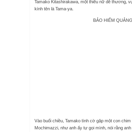
Tamako Kitashirakawa, một thiếu nữ dễ thương, v
kính tên là Tama-ya.
BẢO HIỂM QUẢNG 
Vào buổi chiều, Tamako tình cờ gặp một con chim bi
Mochimazzi, như anh ấy tự gọi mình, nói rằng anh