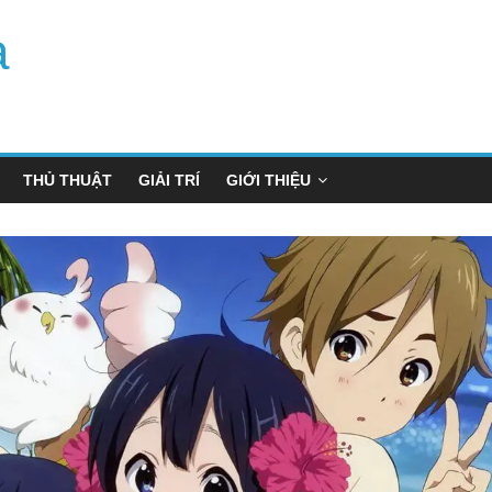
a
THỦ THUẬT
GIẢI TRÍ
GIỚI THIỆU