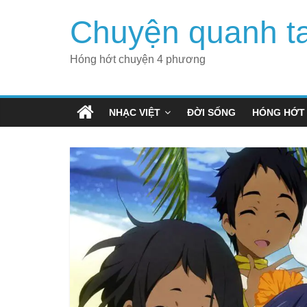
Skip
Chuyện quanh t
to
content
Hóng hớt chuyện 4 phương
NHẠC VIỆT
ĐỜI SỐNG
HÓNG HỚT