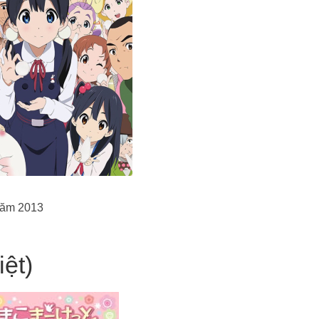
 năm 2013
ệt)