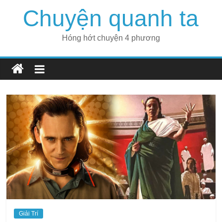
Skip
Chuyện quanh ta
to
content
Hóng hớt chuyện 4 phương
Giải Trí