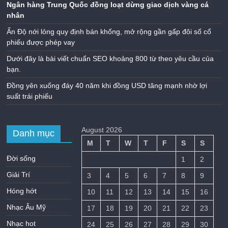
Ngân hàng Trung Quốc đồng loạt dừng giao dịch vàng cá
nhân
Ấn Độ nới lỏng quy định bán khống, mở rộng gần gấp đôi số cổ
phiếu được phép vay
Dưới đây là bài viết chuẩn SEO khoảng 800 từ theo yêu cầu của
bạn.
Đồng yên xuống đáy 40 năm khi đồng USD tăng mạnh nhờ lợi
suất trái phiếu
August 2026
Danh mục
M
T
W
T
F
S
S
Đời sống
1
2
Giải Trí
3
4
5
6
7
8
9
Hóng hớt
10
11
12
13
14
15
16
Nhạc Âu Mỹ
17
18
19
20
21
22
23
Nhạc hot
24
25
26
27
28
29
30