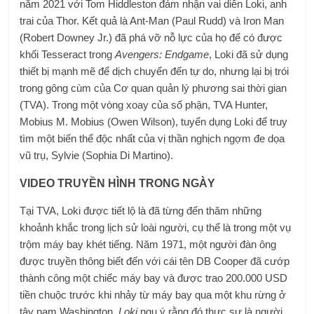
năm 2021 với Tom Hiddleston đảm nhận vai diễn Loki, anh
trai của Thor. Kết quả là Ant-Man (Paul Rudd) và Iron Man
(Robert Downey Jr.) đã phá vỡ nỗ lực của họ để có được
khối Tesseract trong
Avengers: Endgame
, Loki đã sử dụng
thiết bị mạnh mẽ để dịch chuyển đến tự do, nhưng lại bị trói
trong gông cùm của Cơ quan quản lý phương sai thời gian
(TVA). Trong một vòng xoay của số phận, TVA Hunter,
Mobius M. Mobius (Owen Wilson), tuyển dụng Loki để truy
tìm một biến thể độc nhất của vị thần nghịch ngợm đe dọa
vũ trụ, Sylvie (Sophia Di Martino).
VIDEO TRUYỀN HÌNH TRONG NGÀY
Tại TVA, Loki được tiết lộ là đã từng đến thăm những
khoảnh khắc trong lịch sử loài người, cụ thể là trong một vụ
trộm máy bay khét tiếng. Năm 1971, một người đàn ông
được truyền thông biết đến với cái tên DB Cooper đã cướp
thành công một chiếc máy bay và được trao 200.000 USD
tiền chuộc trước khi nhảy từ máy bay qua một khu rừng ở
tây nam Washington.
Loki
ngụ ý rằng đó thực sự là người