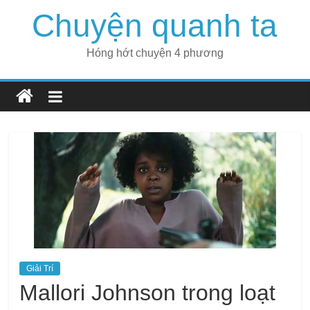
Skip
Chuyện quanh ta
to
content
Hóng hớt chuyện 4 phương
Giải Trí
Mallori Johnson trong loạt