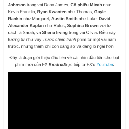
Johnson
trong vai Dana James,
Cổ phiếu Micah
như
Kevin Franklin,
Ryan Kwanten
như Thomas,
Gayle
Rankin
như Margaret,
Austin Smith
như Luke,
David
Alexander Kaplan
như Rufus,
Sophina Brown
với tư
cách là Sarah, và
Sheria Irving
trong vai Olivia. Điều này
tương tự như vậy
Trước chiến tranh
phim từ một vài năm
trước, nhưng thậm chí còn đáng sợ và đáng lo ngại hơn.
Đây là đoạn giới thiệu đầu tiên về cái nhìn đầu tiên cho loạt
phim mới của FX
Kindred
trực tiếp từ FX’s
YouTube
: