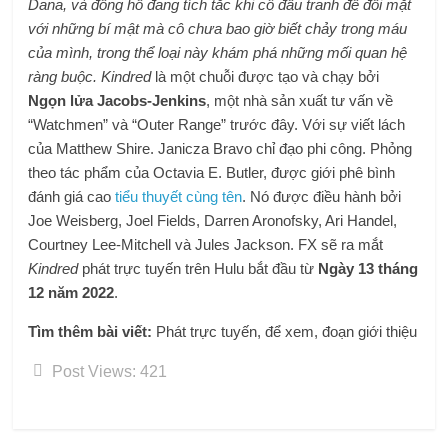
Dana, và đồng hồ đang tích tắc khi cô đấu tranh để đối mặt
với những bí mật mà cô chưa bao giờ biết chảy trong máu
của mình, trong thể loại này khám phá những mối quan hệ
ràng buộc.
Kindred
là một chuỗi được tạo và chạy bởi
Ngọn lửa Jacobs-Jenkins
, một nhà sản xuất tư vấn về
“Watchmen” và “Outer Range” trước đây. Với sự viết lách
của Matthew Shire. Janicza Bravo chỉ đạo phi công. Phỏng
theo tác phẩm của Octavia E. Butler, được giới phê bình
đánh giá cao
tiểu thuyết cùng tên
. Nó được điều hành bởi
Joe Weisberg, Joel Fields, Darren Aronofsky, Ari Handel,
Courtney Lee-Mitchell và Jules Jackson. FX sẽ ra mắt
Kindred
phát trực tuyến trên Hulu bắt đầu từ
Ngày 13 tháng
12 năm 2022
.
Tìm thêm bài viết:
Phát trực tuyến, để xem, đoạn giới thiệu
Post Views:
421