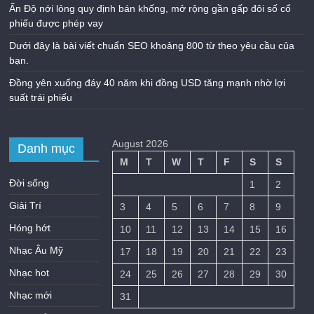
Ấn Độ nới lỏng quy định bán khống, mở rộng gần gấp đôi số cổ
phiếu được phép vay
Dưới đây là bài viết chuẩn SEO khoảng 800 từ theo yêu cầu của
bạn.
Đồng yên xuống đáy 40 năm khi đồng USD tăng mạnh nhờ lợi
suất trái phiếu
August 2026
Danh mục
M
T
W
T
F
S
S
Đời sống
1
2
Giải Trí
3
4
5
6
7
8
9
Hóng hớt
10
11
12
13
14
15
16
Nhạc Âu Mỹ
17
18
19
20
21
22
23
Nhạc hot
24
25
26
27
28
29
30
Nhạc mới
31