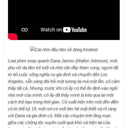
Loạt phim xoay quanh Dana James (Mallori Johnson), một
phụ nữ da đen trẻ tuổi và nhà văn đầy tham vọng, người đã
từ bỏ cuộc sống nghĩa vụ gia đình và chuyển đến Los
Angeles, sẵn sàng đòi hỏi một tương lai mà một lần, cô cảm
thấy tất cả. Nhưng, trước khi cô ấy có thể ổn định vào ngôi
nhà mới của mình, cô ấy đã thấy mình bị kéo qua lại một
cách thô bạo trong thời gian. Cô xuất hiện trên một đồn điền
có từ thế kỷ 19, một nơi có mối liên hệ mật thiết và rõ ràng
với Dana và gia đình cô. Một câu chuyện tình lãng mạn
giữa các chủng tộc xuyên suốt quá khứ và hiện tại của