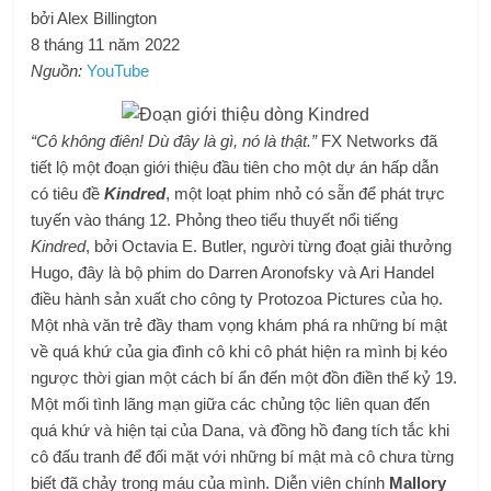
bởi Alex Billington
8 tháng 11 năm 2022
Nguồn:
YouTube
“Cô không điên! Dù đây là gì, nó là thật.”
FX Networks đã
tiết lộ một đoạn giới thiệu đầu tiên cho một dự án hấp dẫn
có tiêu đề
Kindred
, một loạt phim nhỏ có sẵn để phát trực
tuyến vào tháng 12. Phỏng theo tiểu thuyết nổi tiếng
Kindred
, bởi Octavia E. Butler, người từng đoạt giải thưởng
Hugo, đây là bộ phim do Darren Aronofsky và Ari Handel
điều hành sản xuất cho công ty Protozoa Pictures của họ.
Một nhà văn trẻ đầy tham vọng khám phá ra những bí mật
về quá khứ của gia đình cô khi cô phát hiện ra mình bị kéo
ngược thời gian một cách bí ẩn đến một đồn điền thế kỷ 19.
Một mối tình lãng mạn giữa các chủng tộc liên quan đến
quá khứ và hiện tại của Dana, và đồng hồ đang tích tắc khi
cô đấu tranh để đối mặt với những bí mật mà cô chưa từng
biết đã chảy trong máu của mình. Diễn viên chính
Mallory