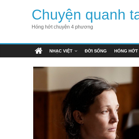
Skip
Chuyện quanh t
to
content
Hóng hớt chuyện 4 phương
NHẠC VIỆT
ĐỜI SỐNG
HÓNG HỚT