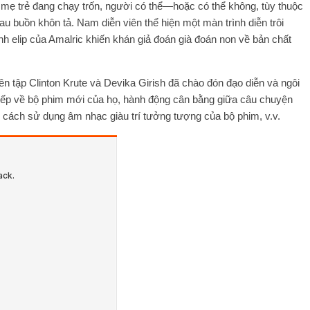
i mẹ trẻ đang chạy trốn, người có thể—hoặc có thể không, tùy thuộc
 buồn khôn tả. Nam diễn viên thể hiện một màn trình diễn trôi
h elip của Amalric khiến khán giả đoán già đoán non về bản chất
 tập Clinton Krute và Devika Girish đã chào đón đạo diễn và ngôi
iếp về bộ phim mới của họ, hành động cân bằng giữa câu chuyện
ổi, cách sử dụng âm nhạc giàu trí tưởng tượng của bộ phim, v.v.