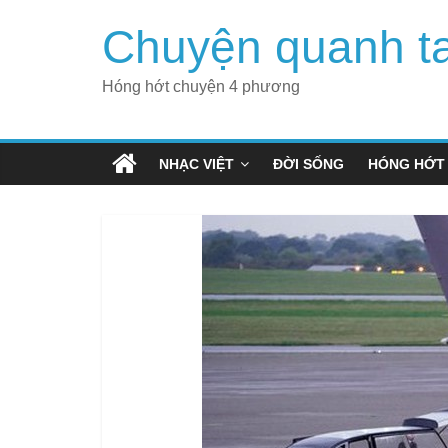
Skip
Chuyện quanh t
to
content
Hóng hớt chuyện 4 phương
NHẠC VIỆT
ĐỜI SỐNG
HÓNG HỚT