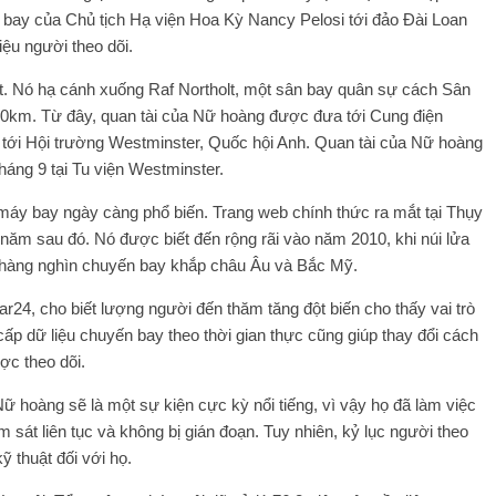
 bay của Chủ tịch Hạ viện Hoa Kỳ Nancy Pelosi tới đảo Đài Loan
iệu người theo dõi.
t. Nó hạ cánh xuống Raf Northolt, một sân bay quân sự cách Sân
0km. Từ đây, quan tài của Nữ hoàng được đưa tới Cung điện
 tới Hội trường Westminster, Quốc hội Anh. Quan tài của Nữ hoàng
háng 9 tại Tu viện Westminster.
 máy bay ngày càng phổ biến. Trang web chính thức ra mắt tại Thụy
năm sau đó. Nó được biết đến rộng rãi vào năm 2010, khi núi lửa
ến hàng nghìn chuyến bay khắp châu Âu và Bắc Mỹ.
ar24, cho biết lượng người đến thăm tăng đột biến cho thấy vai trò
cấp dữ liệu chuyến bay theo thời gian thực cũng giúp thay đổi cách
ợc theo dõi.
ữ hoàng sẽ là một sự kiện cực kỳ nổi tiếng, vì vậy họ đã làm việc
sát liên tục và không bị gián đoạn. Tuy nhiên, kỷ lục người theo
 thuật đối với họ.