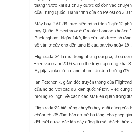
tháng trước khi sự chú ý được đổ dồn vào chuyến
của Trung Quốc. Hành trình của cô Pelosi có 2,9 tr
Máy bay RAF đã thực hiện hành trình 1 giờ 12 phú
bay Quốc tế Heathrow ở Greater London khoảng 1
Buckingham. Ngày 14/9, linh cữu sẽ được hộ tống
sẽ vẫn ở đây cho đến tang lễ của bà vào ngày 19 t
Flightradar24 là một trong những công cụ theo dõi
Điển vào năm 2006 và có thể truy cập công khai 3 
Eyjafjallajokull ở Iceland phun trào ảnh hưởng đ
Ian Petchenik, giám đốc truyền thông của Flightrad
của họ đối với các sự kiện quốc tế lớn. Việc cung 
mọi người nghĩ về cách các sự kiện quan trọng đư
Flightradar24 biết rằng chuyến bay cuối cùng của N
chăm chỉ để đảm bảo cơ sở hạ tầng, cho phép giám 
dõi mới được xác lập này cũng là một thách thức kỹ