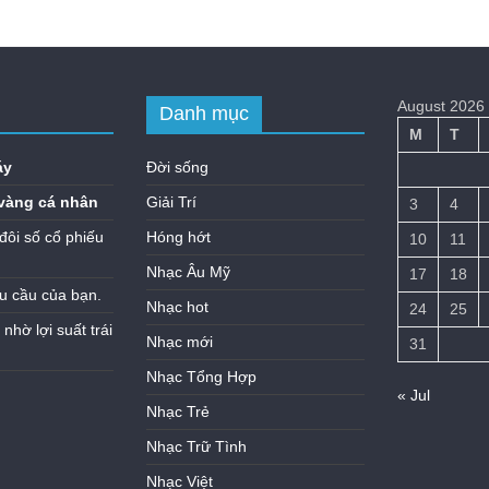
August 2026
Danh mục
M
T
áy
Đời sống
vàng cá nhân
Giải Trí
3
4
đôi số cổ phiếu
Hóng hớt
10
11
Nhạc Âu Mỹ
17
18
u cầu của bạn.
Nhạc hot
24
25
hờ lợi suất trái
Nhạc mới
31
Nhạc Tổng Hợp
« Jul
Nhạc Trẻ
Nhạc Trữ Tình
Nhạc Việt