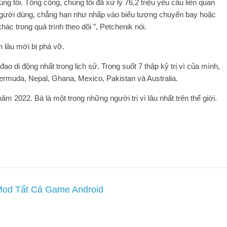
g tôi. Tổng cộng, chúng tôi đã xử lý 76,2 triệu yêu cầu liên quan
người dùng, chẳng hạn như nhấp vào biểu tượng chuyến bay hoặc
ác trong quá trình theo dõi ”, Petchenik nói.
n lâu mới bị phá vỡ.
ạo di động nhất trong lịch sử. Trong suốt 7 thập kỷ trị vì của mình,
Bermuda, Nepal, Ghana, Mexico, Pakistan và Australia.
m 2022. Bà là một trong những người trị vì lâu nhất trên thế giới.
Mod Tất Cả Game Android