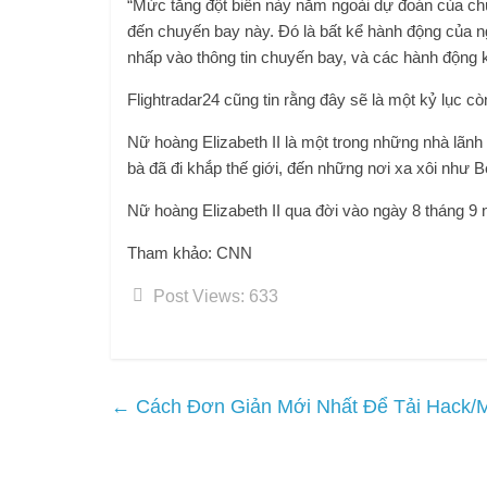
“Mức tăng đột biến này nằm ngoài dự đoán của chún
đến chuyến bay này. Đó là bất kể hành động của 
nhấp vào thông tin chuyến bay, và các hành động kh
Flightradar24 cũng tin rằng đây sẽ là một kỷ lục cò
Nữ hoàng Elizabeth II là một trong những nhà lãnh đ
bà đã đi khắp thế giới, đến những nơi xa xôi như 
Nữ hoàng Elizabeth II qua đời vào ngày 8 tháng 9 nă
Tham khảo: CNN
Post Views:
633
←
Cách Đơn Giản Mới Nhất Để Tải Hack/