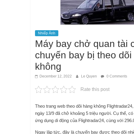
Nhiếp Ảnh
Máy bay chở quan tài 
chuyến bay bị theo dõi
không
December 12, 2022
Le Quyen
0 Comments
Rate this post
Theo trang web theo dõi hàng không Flightradar2
ngày 13/9 đã chở khoảng 5 triệu người. Cụ thể, có 
ứng dụng di động của Flightradar24, cùng với 296
Ngay lập tức, đây là chuyến bay được theo dõi nhiề