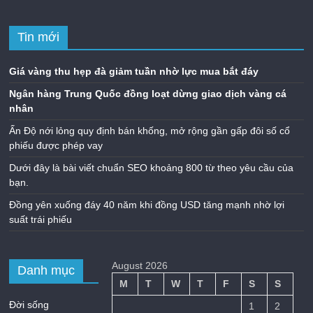
Tin mới
Giá vàng thu hẹp đà giảm tuần nhờ lực mua bắt đáy
Ngân hàng Trung Quốc đồng loạt dừng giao dịch vàng cá
nhân
Ấn Độ nới lỏng quy định bán khống, mở rộng gần gấp đôi số cổ
phiếu được phép vay
Dưới đây là bài viết chuẩn SEO khoảng 800 từ theo yêu cầu của
bạn.
Đồng yên xuống đáy 40 năm khi đồng USD tăng mạnh nhờ lợi
suất trái phiếu
August 2026
Danh mục
M
T
W
T
F
S
S
Đời sống
1
2