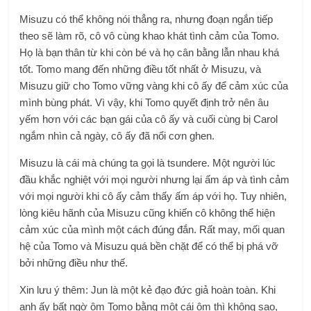
Misuzu có thể không nói thẳng ra, nhưng đoạn ngắn tiếp
theo sẽ làm rõ, cô vô cùng khao khát tình cảm của Tomo.
Họ là bạn thân từ khi còn bé và họ cân bằng lẫn nhau khá
tốt. Tomo mang đến những điều tốt nhất ở Misuzu, và
Misuzu giữ cho Tomo vững vàng khi cô ấy để cảm xúc của
mình bùng phát. Vì vậy, khi Tomo quyết định trở nên âu
yếm hơn với các bạn gái của cô ấy và cuối cùng bị Carol
ngắm nhìn cả ngày, cô ấy đã nổi cơn ghen.
Misuzu là cái mà chúng ta gọi là tsundere. Một người lúc
đầu khắc nghiệt với mọi người nhưng lại ấm áp và tình cảm
với mọi người khi cô ấy cảm thấy ấm áp với họ. Tuy nhiên,
lòng kiêu hãnh của Misuzu cũng khiến cô không thể hiện
cảm xúc của mình một cách đúng đắn. Rất may, mối quan
hệ của Tomo và Misuzu quá bền chặt để có thể bị phá vỡ
bởi những điều như thế.
Xin lưu ý thêm: Jun là một kẻ đạo đức giả hoàn toàn. Khi
anh ấy bất ngờ ôm Tomo bằng một cái ôm thì không sao,