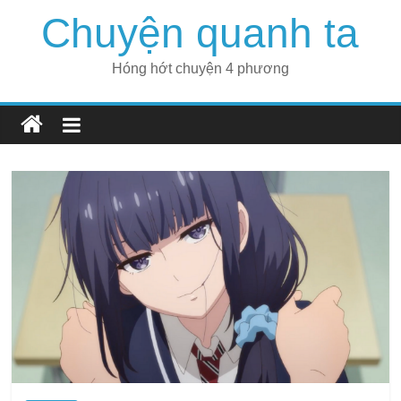
Skip
Chuyện quanh ta
to
content
Hóng hớt chuyện 4 phương