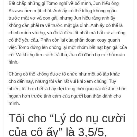
Bất chấp những gì Tomo nghĩ về bố mình, Jun hiểu ông
Aizawa hơn một chút. Anh ấy có thể trông không ngầu
trước mặt vợ và con gái, nhưng Jun hiểu rằng anh ấy
không cần phải ra vẻ trước mặt gia đình. Anh ấy có thể là
chính mình với họ, và đó là điều tốt nhất mà bất cứ ai cũng
có thể yêu cầu. Phần còn lại của phân đoạn xoay quanh
việc Tomo đứng lên chống lại một nhóm bắt nạt bạn gái của
cô. Và khi họ tìm cách trả thù, Jun đã đánh họ ra khỏi màn
hình.
Chúng có thể không được tổ chức như một số tập khác
cho đến nay, nhưng tôi vẫn rất vui khi xem chúng. Tuy
nhiên, tốt hơn hết là hãy đợi trong thời gian dài để Jun khôn
ngoan hơn trước tình cảm của người bạn thân dành cho
mình.
Tôi cho “Lý do nụ cười
của cô ấy” là 3,5/5,