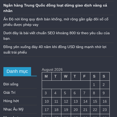
Ngân hàng Trung Quốc đồng loạt dừng giao dịch vàng cá
nhân
Ấn Độ nới lỏng quy định bán khống, mở rộng gần gấp đôi số cổ
phiếu được phép vay
Dưới đây là bài viết chuẩn SEO khoảng 800 từ theo yêu cầu của
bạn.
Đồng yên xuống đáy 40 năm khi đồng USD tăng mạnh nhờ lợi
suất trái phiếu
August 2026
Danh mục
M
T
W
T
F
S
S
Đời sống
1
2
Giải Trí
3
4
5
6
7
8
9
Hóng hớt
10
11
12
13
14
15
16
Nhạc Âu Mỹ
17
18
19
20
21
22
23