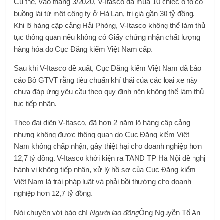
Cụ thể, vào tháng 3/2020, V-Itasco đã mua 10 chiếc ô tô có
buồng lái từ một công ty ở Hà Lan, trị giá gần 30 tỷ đồng.
Khi lô hàng cập cảng Hải Phòng, V-Itasco không thể làm thủ
tục thông quan nếu không có Giấy chứng nhận chất lượng
hàng hóa do Cục Đăng kiểm Việt Nam cấp.
Sau khi V-Itasco đề xuất, Cục Đăng kiểm Việt Nam đã báo
cáo Bộ GTVT rằng tiêu chuẩn khí thải của các loại xe này
chưa đáp ứng yêu cầu theo quy định nên không thể làm thủ
tục tiếp nhận.
Theo đại diện V-Itasco, đã hơn 2 năm lô hàng cập cảng
nhưng không được thông quan do Cục Đăng kiểm Việt
Nam không chấp nhận, gây thiệt hại cho doanh nghiệp hơn
12,7 tỷ đồng. V-Itasco khởi kiện ra TAND TP Hà Nội đề nghị
hành vi không tiếp nhận, xử lý hồ sơ của Cục Đăng kiểm
Việt Nam là trái pháp luật và phải bồi thường cho doanh
nghiệp hơn 12,7 tỷ đồng.
Nói chuyện với báo chí
Người lao động
Ông Nguyễn Tố An