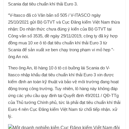
Scania đạt tiêu chuẩn khí thải Euro 3.
“V-Itasco đã có Văn bản số 505 / V-ITASCO ngày
25/10/2021 gửi Bộ GTVT và Cục Đăng kiểm Việt Nam thừa
nhận: Do nhận thức chưa đúng ý kiến ​​của Bộ GTVT tại
Công văn số 3535, đề ngày 29/11/2019, công ty đã ký hợp
đồng mua 10 xe ô tô đạt tiêu chuẩn khí thải Euro 3 từ
Scania để sản xuất xe ben chạy trong phạm vi mỏ hẹp ”-
ông An nói.
Theo ông An, lô hàng 10 ô tô có buồng lái Scania do V-
Itasco nhập khẩu đạt tiêu chuẩn khí thải Euro 3 xin được
kiểm định an toàn kỹ thuật và bảo vệ môi trường đang hoạt
động trong công trường. Tuy nhiên, lô hàng này không đáp
ứng các yêu cầu quy định tại Quyết định 49/2011 / QĐ-TTg
của Thủ tướng Chính phủ, tức là phải đạt tiêu chuẩn khí thải
Euro 4 nên Cục Đăng kiểm Việt Nam từ chối tiếp nhận. xử
lý.