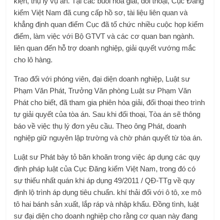
kiện, thụ lý vụ án. Tại các buổi hòa giải, đối thoại, Cục Đăng
kiểm Việt Nam đã cung cấp hồ sơ, tài liệu liên quan và
khẳng định quan điểm Cục đã tổ chức nhiều cuộc họp kiểm
điểm, làm việc với Bộ GTVT và các cơ quan ban ngành.
liên quan đến hỗ trợ doanh nghiệp, giải quyết vướng mắc
cho lô hàng.
Trao đổi với phóng viên, đại diện doanh nghiệp, Luật sư
Phạm Văn Phát, Trưởng Văn phòng Luật sư Phạm Văn
Phát cho biết, đã tham gia phiên hòa giải, đối thoại theo trình
tự giải quyết của tòa án. Sau khi đối thoại, Tòa án sẽ thông
báo về việc thụ lý đơn yêu cầu. Theo ông Phát, doanh
nghiệp giữ nguyên lập trường và chờ phán quyết từ tòa án.
Luật sư Phát bày tỏ băn khoăn trong việc áp dụng các quy
định pháp luật của Cục Đăng kiểm Việt Nam, trong đó có
sự thiếu nhất quán khi áp dụng 49/2011 / QĐ-TTg về quy
định lộ trình áp dụng tiêu chuẩn. khí thải đối với ô tô, xe mô
tô hai bánh sản xuất, lắp ráp và nhập khẩu. Đồng tình, luật
sư đại diện cho doanh nghiệp cho rằng cơ quan này đang