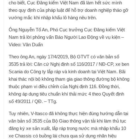
cho biết, Cục Đăng kiểm Việt Nam đã làm hết sức mình
theo quy định của pháp luật để hỗ trợ doanh nghiệp tháo gỡ
vướng mắc khi nhập khẩu lô hàng nêu trên.
Ông Nguyễn Tố An, Phó Cục trưởng Cục Đăng kiểm Việt
Nam trả lời phỏng vấn Báo Người Lao Động về vụ kiện –
Video: Văn Duẩn
Theo ông An, ngày 17/4/2019, Bộ GTVT có văn bản số
3535 trả lời: Căn cứ Nghị định số 116/2017 / NĐ-CP, xe ben
Scania do Công ty lắp ráp và kinh doanh tại Việt Nam. Bãi
khai thác nội bộ không tham gia giao thông đường bộ không
thuộc phạm vi điều chỉnh của Nghị định 116. Đồng thời,
không áp dụng tiêu chuẩn khí thải mức 4 theo Quyết định
số 49/2011 / QĐ. – TTg.
Tuy nhiên, V-Itasco đã không thực hiện đúng hướng dẫn tại
văn bản số 3535 của Bộ Giao thông vận tải khi làm thủ tục
đăng ký xe sản xuất, lắp ráp trong nước mà nhập khẩu 10
xe Chassis có buồng lái chưa qua sử dụng nhãn hiệu