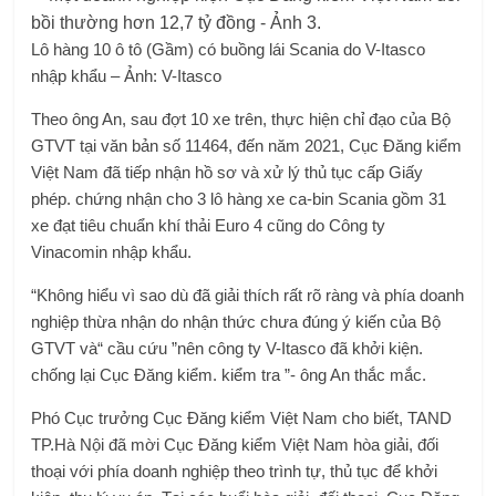
Lô hàng 10 ô tô (Gầm) có buồng lái Scania do V-Itasco
nhập khẩu – Ảnh: V-Itasco
Theo ông An, sau đợt 10 xe trên, thực hiện chỉ đạo của Bộ
GTVT tại văn bản số 11464, đến năm 2021, Cục Đăng kiểm
Việt Nam đã tiếp nhận hồ sơ và xử lý thủ tục cấp Giấy
phép. chứng nhận cho 3 lô hàng xe ca-bin Scania gồm 31
xe đạt tiêu chuẩn khí thải Euro 4 cũng do Công ty
Vinacomin nhập khẩu.
“Không hiểu vì sao dù đã giải thích rất rõ ràng và phía doanh
nghiệp thừa nhận do nhận thức chưa đúng ý kiến ​​của Bộ
GTVT và“ cầu cứu ”nên công ty V-Itasco đã khởi kiện.
chống lại Cục Đăng kiểm. kiểm tra ”- ông An thắc mắc.
Phó Cục trưởng Cục Đăng kiểm Việt Nam cho biết, TAND
TP.Hà Nội đã mời Cục Đăng kiểm Việt Nam hòa giải, đối
thoại với phía doanh nghiệp theo trình tự, thủ tục để khởi