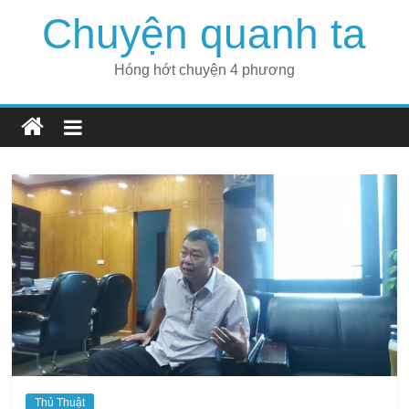
Skip
Chuyện quanh ta
to
content
Hóng hớt chuyện 4 phương
Thủ Thuật