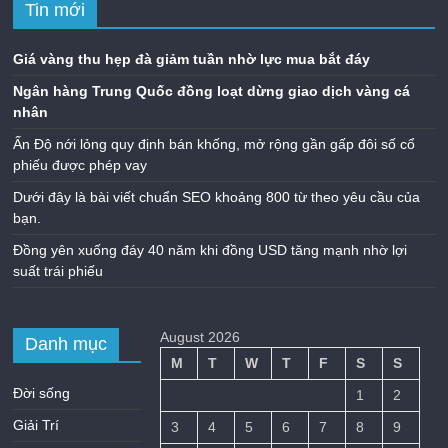
Tin mới
Giá vàng thu hẹp đà giảm tuần nhờ lực mua bắt đáy
Ngân hàng Trung Quốc đồng loạt dừng giao dịch vàng cá
nhân
Ấn Độ nới lỏng quy định bán khống, mở rộng gần gấp đôi số cổ
phiếu được phép vay
Dưới đây là bài viết chuẩn SEO khoảng 800 từ theo yêu cầu của
bạn.
Đồng yên xuống đáy 40 năm khi đồng USD tăng mạnh nhờ lợi
suất trái phiếu
August 2026
Danh mục
M
T
W
T
F
S
S
Đời sống
1
2
Giải Trí
3
4
5
6
7
8
9