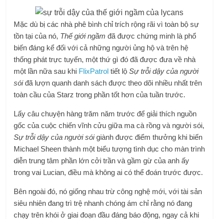
Mặc dù bị các nhà phê bình chỉ trích rộng rãi vì toàn bộ sự
tồn tại của nó,
Thế giới ngầm
đã được chứng minh là phổ
biến đáng kể đối với cả những người ủng hộ và trên hệ
thống phát trực tuyến, một thứ gì đó đã được đưa về nhà
một lần nữa sau khi
FlixPatrol
tiết lộ
Sự trỗi dậy của người
sói
đã lượn quanh danh sách được theo dõi nhiều nhất trên
toàn cầu của Starz trong phần tốt hơn của tuần trước.
Lấy câu chuyện hàng trăm năm trước để giải thích nguồn
gốc của cuộc chiến vĩnh cửu giữa ma cà rồng và người sói,
Sự trỗi dậy của người sói
giành được điểm thưởng khi biến
Michael Sheen thành một biểu tượng tình dục cho màn trình
diễn trung tâm phần lớn cởi trần và gầm gừ của anh ấy
trong vai Lucian, điều mà không ai có thể đoán trước được.
Bên ngoài đó, nó giống nhau trừ công nghệ mới, với tài sản
siêu nhiên đang trì trệ nhanh chóng ám chỉ rằng nó đang
chạy trên khói ở giai đoạn đầu đáng báo động, ngay cả khi