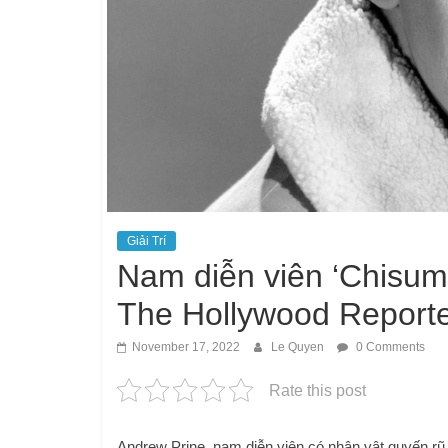
Giải Trí
Nam diễn viên ‘Chisum’
The Hollywood Report
November 17, 2022
Le Quyen
0 Comments
Rate this post
Andrew Prine, nam diễn viên có nhân vật quyến rũ 