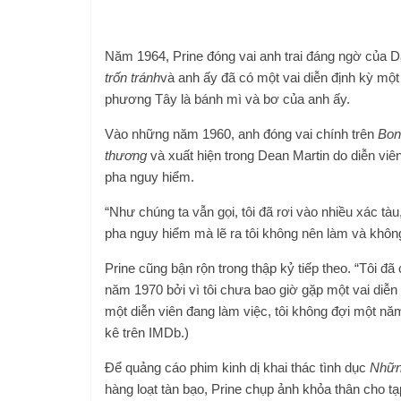
Năm 1964, Prine đóng vai anh trai đáng ngờ của 
trốn tránh
và anh ấy đã có một vai diễn định kỳ m
phương Tây là bánh mì và bơ của anh ấy.
Vào những năm 1960, anh đóng vai chính trên
Bon
thương
và xuất hiện trong Dean Martin do diễn viê
pha nguy hiểm.
“Như chúng ta vẫn gọi, tôi đã rơi vào nhiều xác tà
pha nguy hiểm mà lẽ ra tôi không nên làm và không 
Prine cũng bận rộn trong thập kỷ tiếp theo. “Tôi đ
năm 1970 bởi vì tôi chưa bao giờ gặp một vai diễn
một diễn viên đang làm việc, tôi không đợi một năm
kê trên IMDb.)
Để quảng cáo phim kinh dị khai thác tình dục
Những
hàng loạt tàn bạo, Prine chụp ảnh khỏa thân cho t