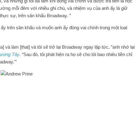
, và những gì tôi đã làm khi đóng vai chính và được trả tiền là học
rường mỗi đêm với nhiều ghi chú, và nhiệm vụ của anh ấy là giữ
 thực sự, trên sân khấu Broadway. ”
 ấy trên sân khấu và muốn anh ấy đóng vai chính trong một loạt
rnia] và làm [that] và tôi sẽ trở lại Broadway ngay lập tức, ”anh nhớ lại
phương Tây
. “Sau đó, tôi phát hiện ra họ sẽ cho tôi bao nhiêu tiền chỉ
oadway.'”