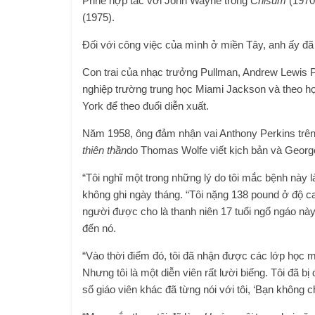
Prine hợp tác với John Wayne trong
Chisum
(1970
(1975).
Đối với công việc của mình ở miền Tây, anh ấy đ
Con trai của nhạc trưởng Pullman, Andrew Lewis
P
nghiệp trường trung học Miami Jackson và theo 
York để theo đuổi diễn xuất.
Năm 1958, ông đảm nhận vai Anthony Perkins trên 
thiên thần
do Thomas Wolfe viết kịch bản và George
“Tôi nghĩ một trong những lý do tôi mắc bệnh này là
không ghi ngày tháng. “Tôi nặng 138 pound ở độ cao
người được cho là thanh niên 17 tuổi ngổ ngáo này.
đến nó.
“Vào thời điểm đó, tôi đã nhận được các lớp học mi
Nhưng tôi là một diễn viên rất lười biếng. Tôi đã 
số giáo viên khác đã từng nói với tôi, ‘Bạn không 