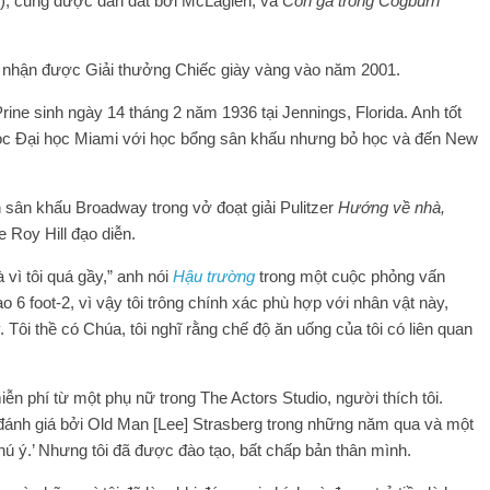
), cũng được dẫn dắt bởi McLaglen, và
Con gà trống Cogburn
ã nhận được Giải thưởng Chiếc giày vàng vào năm 2001.
rine sinh ngày 14 tháng 2 năm 1936 tại Jennings, Florida. Anh tốt
học Đại học Miami với học bổng sân khấu nhưng bỏ học và đến New
sân khấu Broadway trong vở đoạt giải Pulitzer
Hướng về nhà,
 Roy Hill đạo diễn.
 vì tôi quá gầy,” anh nói
Hậu trường
trong một cuộc phỏng vấn
 6 foot-2, vì vậy tôi trông chính xác phù hợp với nhân vật này,
 Tôi thề có Chúa, tôi nghĩ rằng chế độ ăn uống của tôi có liên quan
ễn phí từ một phụ nữ trong The Actors Studio, người thích tôi.
bị đánh giá bởi Old Man [Lee] Strasberg trong những năm qua và một
chú ý.’ Nhưng tôi đã được đào tạo, bất chấp bản thân mình.