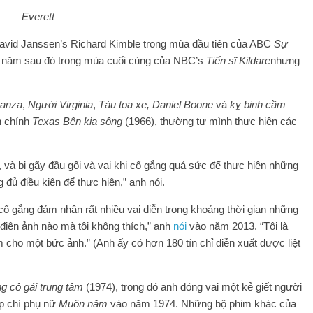
Everett
David Janssen’s Richard Kimble trong mùa đầu tiên của ABC
Sự
ột năm sau đó trong mùa cuối cùng của NBC’s
Tiến sĩ Kildare
nhưng
anza
,
Người Virginia
,
Tàu toa xe, Daniel Boone
và
kỵ binh cầm
n chính
Texas Bên kia sông
(1966), thường tự mình thực hiện các
u, và bị gãy đầu gối và vai khi cố gắng quá sức để thực hiện những
đủ điều kiện để thực hiện,” anh nói.
ã cố gắng đảm nhận rất nhiều vai diễn trong khoảng thời gian những
 điện ảnh nào mà tôi không thích,” anh
nói
vào năm 2013. “Tôi là
 cho một bức ảnh.” (Anh ấy có hơn 180 tín chỉ diễn xuất được liệt
 cô gái trung tâm
(1974), trong đó anh đóng vai một kẻ giết người
ạp chí phụ nữ
Muôn năm
vào năm 1974. Những bộ phim khác của