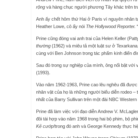
rộng
và hàng chục người phương Tây khác trên tru
Anh ấy chết hôm thứ Hai ở Paris vì nguyên nhân tự
Heather Lowe, cô ấy nói
The Hollywood Reporter.
“
Prine cũng đóng vai anh trai của Helen Keller (Pat
thường
(1962) và miêu tả một luật sư ở Texarkana,
cùng với Ben Johnson trong tác phẩm kinh điển đ
Sau đó trong sự nghiệp của mình, ông nổi bật với
(1993).
Vào năm 1962-1963, Prine cao lêu nghêu đã được nế
nhân vật của họ là những người biểu diễn rodeo –
nhất của Barry Sullivan trên một đài NBC Western
Prine đã làm việc với đạo diễn Andrew V. McLagle
đôi tái hợp vào năm 1968 trong hai bộ phim, bộ ph
Kẻ cướp!
trong đó anh và George Kennedy thực hiệ