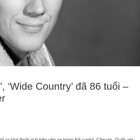
, ‘Wide Country’ đã 86 tuổi –
er
tỏ ra khá thoải mái trên yên xe trong
Kẻ cướp!
,
Chisum
,
Quốc gia