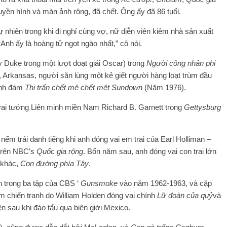
yền hình và màn ảnh rộng, đã chết. Ông ấy đã 86 tuổi.
 nhiên trong khi đi nghỉ cùng vợ, nữ diễn viên kiêm nhà sản xuất
Anh ấy là hoàng tử ngọt ngào nhất,” cô nói.
ty Duke trong một lượt đoạt giải Oscar) trong
Người công nhân phi
 Arkansas, người săn lùng một kẻ giết người hàng loạt trùm đầu
ình đám
Thị trấn chết mê chết mệt Sundown
(Năm 1976).
 vai tướng Liên minh miền Nam Richard B. Garnett trong
Gettysburg
m trải danh tiếng khi anh đóng vai em trai của Earl Holliman –
 trên NBC’s
Quốc gia rộng
. Bốn năm sau, anh đóng vai con trai lớn
 khác,
Con đường phía Tây
.
n trong ba tập của CBS ‘
Gunsmoke
vào năm 1962-1963, và cặp
im chiến tranh do William Holden đóng vai chính
Lữ đoàn của quỷ
và
n sau khi đào tẩu qua biên giới Mexico.