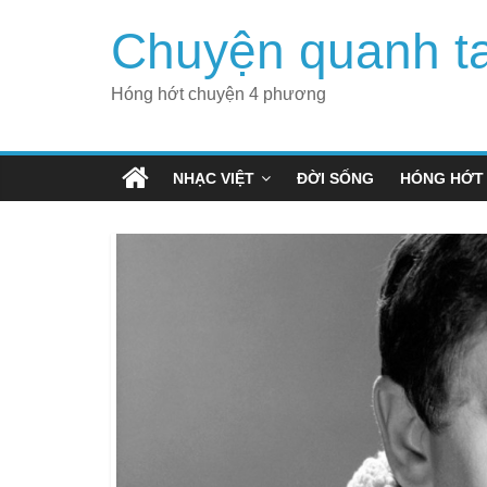
Skip
Chuyện quanh t
to
content
Hóng hớt chuyện 4 phương
NHẠC VIỆT
ĐỜI SỐNG
HÓNG HỚT