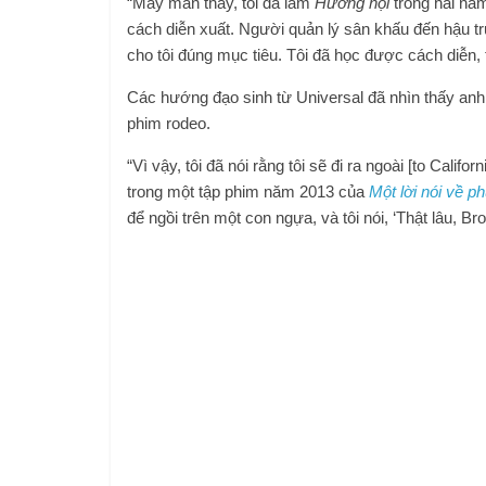
“May mắn thay, tôi đã làm
Hướng nội
trong hai năm
cách diễn xuất. Người quản lý sân khấu đến hậu t
cho tôi đúng mục tiêu. Tôi đã học được cách diễn,
Các hướng đạo sinh từ Universal đã nhìn thấy anh
phim rodeo.
“Vì vậy, tôi đã nói rằng tôi sẽ đi ra ngoài [to Califo
trong một tập phim năm 2013 của
Một lời nói về 
để ngồi trên một con ngựa, và tôi nói, ‘Thật lâu, Br