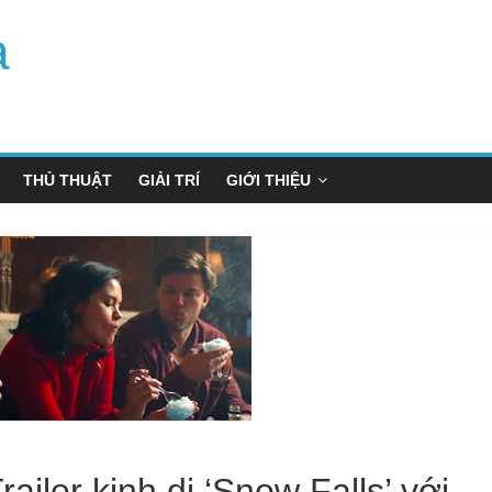
a
THỦ THUẬT
GIẢI TRÍ
GIỚI THIỆU
ailer kinh dị ‘Snow Falls’ với