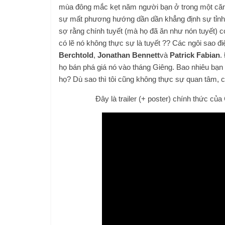
mùa đông mắc kẹt năm người bạn ở trong một căn 
sự mất phương hướng dần dần khẳng định sự tỉnh t
sợ rằng chính tuyết (mà họ đã ăn như nón tuyết) 
có lẽ nó không thực sự là tuyết ?? Các ngôi sao đ
Berchtold
,
Jonathan Bennett
và
Patrick Fabian
.
họ bán phá giá nó vào tháng Giêng. Bao nhiêu bạn 
họ? Dù sao thì tôi cũng không thực sự quan tâm,
Đây là trailer (+ poster) chính thức của