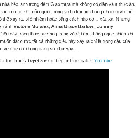
nhà hẻo lánh trong đêm Giao thừa mà không có điện và ít thức ăn,
áo của họ khi mỗi người trong số họ không chống chọi nổi với nỗi
có thể xảy ra. bị ô nhiễm hoặc bằng cách nào đó… xấu xa. Nhưng
iện ảnh
Victoria Morales
,
Anna Grace Barlow
,
Johnny
 Điều này trông thực sự sang trọng và rẻ tiền, không ngạc nhiên khi
muốn đặt cược tất cả những điều này xảy ra chỉ là trong đầu của
 có vẻ như nó không đáng sợ như vậy…
 Colton Tran’s
Tuyết rơi
trực tiếp từ Lionsgate’s
YouTube
: