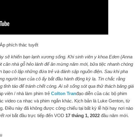
y sẽ khiến bạn lạnh xương sống. Khi sinh viên y khoa Eden (Anna
ột căn nhà gỗ hẻo lánh để ăn mừng năm mới, bữa tiệc nhanh chóng
n bạo cô lập những đứa trẻ và đánh sập nguồn điện. Sau khi pha
ững người bạn của cô ấy bắt đầu hành động kỳ lạ. Tin chắc rằng
tỉnh táo để tránh chết cóng. Ai sẽ sống sót qua thử thách băng giá
ập viên / nhà làm phim trẻ
Colton Tran
đạo diễn của các bộ phim
c video ca nhạc và phim ngắn khác. Kịch bản là Luke Genton, từ
. Điều này đã không được công chiếu tại bất kỳ lễ hội hay nơi nào
ết rơi
bắt đầu trực tiếp đến VOD
17 tháng 1, 2022
đầu năm mới.
ệu