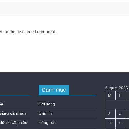
r for the next time I comment.
August 2026
Danh mục
M
T
áy
Đời sống
vàng cá nhân
Giải Trí
3
4
đôi số cổ phiếu
Hóng hớt
10
11