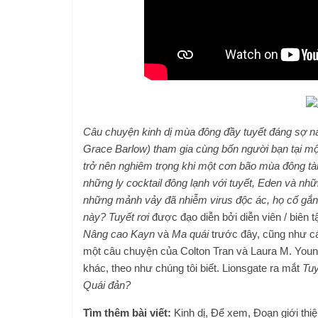
Câu chuyện kinh dị mùa đông đầy tuyết đáng sợ nà
Grace Barlow) tham gia cùng bốn người bạn tại m
trở nên nghiêm trọng khi một cơn bão mùa đông tà
những ly cocktail đông lạnh với tuyết, Eden và nh
những mảnh vảy đã nhiễm virus độc ác, họ cố gắng 
này?
Tuyết rơi
được đạo diễn bởi diễn viên / biên t
Nâng cao Kayn
và
Ma quái
trước đây, cũng như cá
một câu chuyện của Colton Tran và Laura M. Young
khác, theo như chúng tôi biết. Lionsgate ra mắt
Tuy
Quái đản?
Tìm thêm bài viết:
Kinh dị, Để xem, Đoạn giới thi