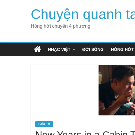
Skip
Chuyện quanh t
to
content
Hóng hớt chuyện 4 phương
NHẠC VIỆT
ĐỜI SỐNG
HÓNG HỚT
Giải Trí
New Years in a Cabin Tr