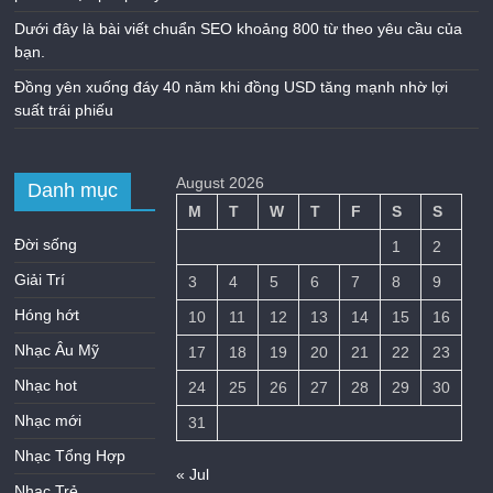
Dưới đây là bài viết chuẩn SEO khoảng 800 từ theo yêu cầu của
bạn.
Đồng yên xuống đáy 40 năm khi đồng USD tăng mạnh nhờ lợi
suất trái phiếu
August 2026
Danh mục
M
T
W
T
F
S
S
Đời sống
1
2
Giải Trí
3
4
5
6
7
8
9
Hóng hớt
10
11
12
13
14
15
16
Nhạc Âu Mỹ
17
18
19
20
21
22
23
Nhạc hot
24
25
26
27
28
29
30
Nhạc mới
31
Nhạc Tổng Hợp
« Jul
Nhạc Trẻ