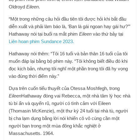
Oldroyd
Eileen
.
“Một trong những câu hỏi đầu tiên tôi được hỏi khi bắt đầu
diễn xuất và phải làm báo là, ‘Bạn là gái ngoan hay gái hư?’”
Hathaway nói tại buổi ra mắt phim
Eileen
vào thứ bảy tại
Liên hoan phim Sundance 2023.
Hathaway nói thêm: “Tôi 16 tuổi và bản thân 16 tuổi của tôi
muốn đáp lại bằng bộ phim này. “Tôi không biết điều đó khi
đọc kịch bản, nhưng tôi nghĩ một phần trong tôi đã hy vọng
vào đúng thời điểm này.”
Dựa trên cuốn tiểu thuyết của Otessa Moshfegh, trong
Eileen
Hathaway đóng vai Rebecca, một nhà tâm lý học nhà
tù bí ẩn và quyến rũ, người có tình cảm với Eileen
(Thomasin McKenzie), một thư ký 24 tuổi tại nhà tù, người
bị cha lạm dụng bằng lời nói khiến cô vô cùng cần một
người bạn trong một mùa đông khắc nghiệt ở
Massachusetts. 1964.