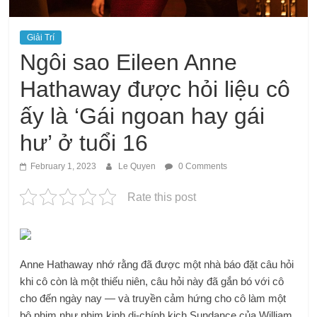
Giải Trí
Ngôi sao Eileen Anne
Hathaway được hỏi liệu cô
ấy là ‘Gái ngoan hay gái
hư’ ở tuổi 16
February 1, 2023
Le Quyen
0 Comments
Rate this post
Anne Hathaway nhớ rằng đã được một nhà báo đặt câu hỏi
khi cô còn là một thiếu niên, câu hỏi này đã gắn bó với cô
cho đến ngày nay — và truyền cảm hứng cho cô làm một
bộ phim như phim kinh dị-chính kịch Sundance của William