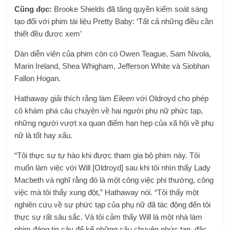
Cũng đọc:
Brooke Shields đã tăng quyền kiểm soát sáng
tạo đối với phim tài liệu Pretty Baby: ‘Tất cả những điều cần
thiết đều được xem’
Dàn diễn viên của phim còn có Owen Teague, Sam Nivola,
Marin Ireland, Shea Whigham, Jefferson White và Siobhan
Fallon Hogan.
Hathaway giải thích rằng làm
Eileen
với Oldroyd cho phép
cô khám phá câu chuyện về hai người phụ nữ phức tạp,
những người vượt xa quan điểm hạn hẹp của xã hội về phụ
nữ là tốt hay xấu.
“Tôi thực sự tự hào khi được tham gia bộ phim này. Tôi
muốn làm việc với Will [Oldroyd] sau khi tôi nhìn thấy Lady
Macbeth và nghĩ rằng đó là một công việc phi thường, công
việc mà tôi thấy xung đột,” Hathaway nói. “Tôi thấy một
nghiên cứu về sự phức tạp của phụ nữ đã tác động đến tôi
thực sự rất sâu sắc. Và tôi cảm thấy Will là một nhà làm
phim đáng tin cậy để kể những câu chuyện phức tạp, đặc