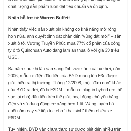
chất lượng sản phẩm luôn đạt tiêu chuẩn và ổn định.
Nhận hỗ trợ từ Warren Buffett
Nhận thấy việc sản xuất pin không có khả năng mở rộng
hơn nữa, anh quyết định đặt chân đến “vùng đất mới” – sản
xuất ô tô. Vương Truyền Phúc mua 77% cổ phần của công
ty ô tô Quinchuan Auto đang làm ăn thua lỗ với giá 39 triệu
USD.
Ba năm sau khi lấn sân sang lĩnh vực sản xuất xe hơi, năm
2006, mẫu xe điện đầu tiên của BYD mang tên F3e được
giới thiệu ra thị trường. Tháng 12/2008, một “đứa con” khác
của BYD ra đời, đó là F3DM – mẫu xe plug-in hybrid (có thể
sạc tại nhà) đầu tiên trên thế giới, hoạt động chủ yếu bằng
điện và sử dụng động cơ xăng hơn 1 lít. Wang tuyên bố
cuối năm nay sẽ tiếp tục cho “khai sinh” thêm nhiều xe
F6DM.
Tuy nhiên, BYD vẫn chưa thực sự được biết đến nhiều trên