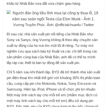
khẩu từ Nhật Bản vừa đắt vừa chậm giao hàng.
Vương Truyền Phúc. Ảnh: @officialchuanfu / Twitter
Đi sau các nhà sản xuất pin nổi tiếng của Nhật Bản như
Sony và Sanyo, ông Vương không đi theo dây chuyền sản
xuất tự động của họ mà tìm một lối đi riêng. Tự mày mò
nghiên cứu qua sách báo kỹ thuật và các chi tiết trong các
sản phẩm cùng loại của Nhật Bản, anh đã có thể tự mình
lắp ráp các thiết bị bán tự động để sản xuất pin.
Chỉ 5 năm sau khi thành lập, BYD đã trở thành nhà sản xuất
pin điện thoại lớn nhất thế giới với khoảng 30% thị phần toàn
cầu, cung cấp pin cho Motorola, Nokia, Sony Ericsson và
Samsung. Hiện tại, iPod, iPhone và tổ chức phi lợi nhuận
Một máy tính xách tay cho mỗi trẻ em (nhằm mục đích có
một máy tính xách tay cho mỗi trẻ em) đều sử dụng pin
BYD. Đặc biệt, pin của BYD chưa từng bị thu hồi, chứng tỏ