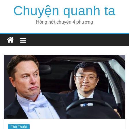
Skip
Chuyện quanh ta
to
content
Hóng hớt chuyện 4 phương
Thủ Thuật