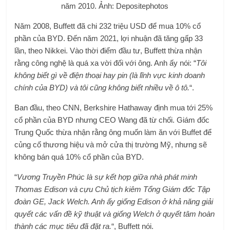
năm 2010. Ảnh: Depositephotos
Năm 2008, Buffett đã chi 232 triệu USD để mua 10% cổ
phần của BYD. Đến năm 2021, lợi nhuận đã tăng gấp 33
lần, theo Nikkei. Vào thời điểm đầu tư, Buffett thừa nhận
rằng công nghệ là quá xa vời đối với ông. Anh ấy nói: “
Tôi
không biết gì về điện thoại hay pin (là lĩnh vực kinh doanh
chính của BYD) và tôi cũng không biết nhiều về ô tô.
“.
Ban đầu, theo CNN, Berkshire Hathaway định mua tới 25%
cổ phần của BYD nhưng CEO Wang đã từ chối. Giám đốc
Trung Quốc thừa nhận rằng ông muốn làm ăn với Buffet để
củng cố thương hiệu và mở cửa thị trường Mỹ, nhưng sẽ
không bán quá 10% cổ phần của BYD.
“
Vương Truyền Phúc là sự kết hợp giữa nhà phát minh
Thomas Edison và cựu Chủ tịch kiêm Tổng Giám đốc Tập
đoàn GE, Jack Welch. Anh ấy giống Edison ở khả năng giải
quyết các vấn đề kỹ thuật và giống Welch ở quyết tâm hoàn
thành các mục tiêu đã đặt ra.
“, Buffett nói.