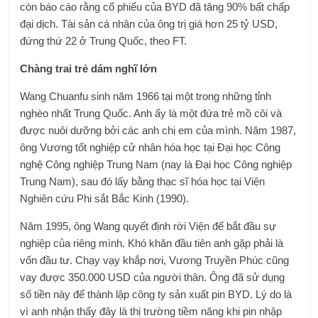
còn báo cáo rằng cổ phiếu của BYD đã tăng 90% bất chấp
đại dịch. Tài sản cá nhân của ông trị giá hơn 25 tỷ USD,
đứng thứ 22 ở Trung Quốc, theo FT.
Chàng trai trẻ dám nghĩ lớn
Wang Chuanfu sinh năm 1966 tại một trong những tỉnh
nghèo nhất Trung Quốc. Anh ấy là một đứa trẻ mồ côi và
được nuôi dưỡng bởi các anh chị em của mình. Năm 1987,
ông Vương tốt nghiệp cử nhân hóa học tại Đại học Công
nghệ Công nghiệp Trung Nam (nay là Đại học Công nghiệp
Trung Nam), sau đó lấy bằng thạc sĩ hóa học tại Viện
Nghiên cứu Phi sắt Bắc Kinh (1990).
Năm 1995, ông Wang quyết định rời Viện để bắt đầu sự
nghiệp của riêng mình. Khó khăn đầu tiên anh gặp phải là
vốn đầu tư. Chạy vạy khắp nơi, Vương Truyền Phúc cũng
vay được 350.000 USD của người thân. Ông đã sử dụng
số tiền này để thành lập công ty sản xuất pin BYD. Lý do là
vì anh nhận thấy đây là thị trường tiềm năng khi pin nhập