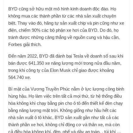
BYD cũng sở hữu một mô hình kinh doanh độc đáo. Họ
không mua các thành phần từ các nhà sản xuất chuyên
biệt. Thay vào đó, hãng tự sản xuất chip và pin cũng như xe
điện, chiếm 90% các bộ phận xe hơi của BYD. Do đó, họ
tránh được những căng thẳng về nguồn cung và hậu cần,
Forbes giải thích.
Đến năm 2022, BYD đã đánh bại Tesla về doanh số sau khi
bán được 641.350 xe năng lượng mới trong nửa đầu năm,
trong khi công ty của Elon Musk chỉ giao được khoảng
564.740 xe.
Bí mật của Vương Truyền Phúc nằm ở lực lượng công binh
hùng hậu. Họ làm việc trên tất cả mọi thứ, từ hệ thống điều
hòa không khí chạy bằng pin cho ô tô đến thiết kế đèn chạy
bằng năng lượng mặt trời. Không giống như hầu hết các
nhà sản xuất ô tô khác, BYD sản xuất gần như tất cả các
thành phần xe hơi, không chỉ động cơ và thân xe, mà còn
cả điều hòa không khí, đèn, ghế và dây an toàn. , túi khí …