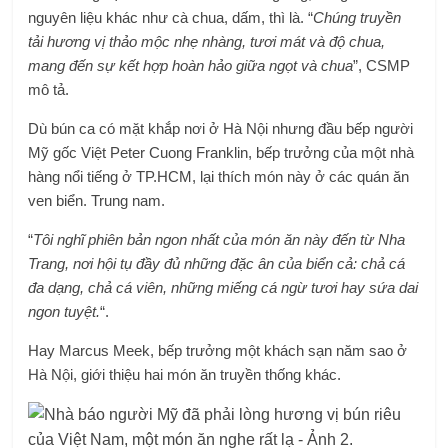
nguyên liệu khác như cà chua, dấm, thì là. “
Chúng truyền
tải hương vị thảo mộc nhẹ nhàng, tươi mát và độ chua,
mang đến sự kết hợp hoàn hảo giữa ngọt và chua
”, CSMP
mô tả.
Dù bún ca có mặt khắp nơi ở Hà Nội nhưng đầu bếp người
Mỹ gốc Việt Peter Cuong Franklin, bếp trưởng của một nhà
hàng nổi tiếng ở TP.HCM, lại thích món này ở các quán ăn
ven biển. Trung nam.
“
Tôi nghĩ phiên bản ngon nhất của món ăn này đến từ Nha
Trang, nơi hội tụ đầy đủ những đặc ân của biển cả: chả cá
đa dạng, chả cá viên, những miếng cá ngừ tươi hay sứa dai
ngon tuyệt.
“.
Hay Marcus Meek, bếp trưởng một khách sạn năm sao ở
Hà Nội, giới thiệu hai món ăn truyền thống khác.