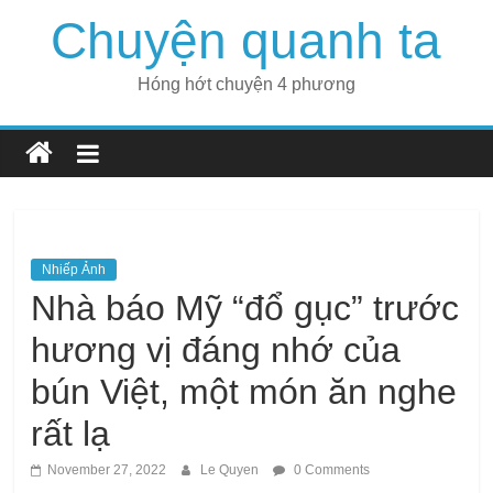
Skip
Chuyện quanh ta
to
content
Hóng hớt chuyện 4 phương
Nhiếp Ảnh
Nhà báo Mỹ “đổ gục” trước
hương vị đáng nhớ của
bún Việt, một món ăn nghe
rất lạ
November 27, 2022
Le Quyen
0 Comments