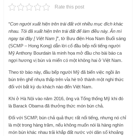
Rate this post
“
Con người xuất hiện trên trái đất với nhiều mục đích khác
nhau. Tôi đã xuất hiện trên trái đất để làm điều này. Ăn mì
ngay tại đây [ Việt Nam ]
”, tờ Bưu điện Hoa Nam Buổi sáng
(SCMP – Hong Kong) dẫn lời cố đầu bếp nổi tiếng người
Mỹ Anthony Bourdain là minh họa mở đầu cho bài báo ca
ngợi hương vị bún và miến có một không hai ở Việt Nam.
Theo tờ báo này, đầu bếp người Mỹ đã biến việc ngồi ăn
bún trên ghế nhựa thấp trên vỉa hè trở thành một nghi thức
đối với bất kỳ du khách nào đến Việt Nam.
Khi ở Hà Nội vào năm 2016, ông và Tổng thống Mỹ khi đó
là Barack Obama đã thưởng thức món bún chả.
Đối với SCMP, bún chả quả thực rất nổi tiếng, nhưng nó chỉ
là một trong hàng trăm, nếu không muốn nói là hàng nghìn
món bún khác nhau trải khắp đất nước với dân số khoảng