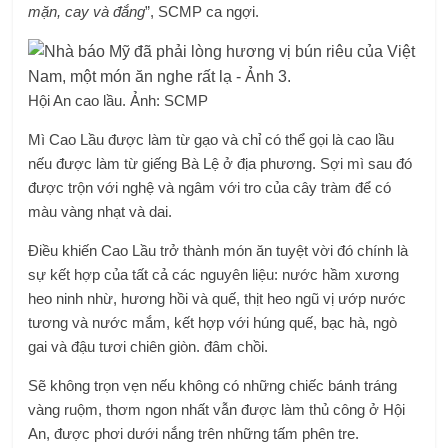
mặn, cay và đắng
”, SCMP ca ngợi.
Hội An cao lầu. Ảnh: SCMP
Mì Cao Lầu được làm từ gạo và chỉ có thể gọi là cao lầu
nếu được làm từ giếng Bà Lệ ở địa phương. Sợi mì sau đó
được trộn với nghệ và ngâm với tro của cây tràm để có
màu vàng nhạt và dai.
Điều khiến Cao Lầu trở thành món ăn tuyệt vời đó chính là
sự kết hợp của tất cả các nguyên liệu: nước hầm xương
heo ninh nhừ, hương hồi và quế, thịt heo ngũ vị ướp nước
tương và nước mắm, kết hợp với húng quế, bạc hà, ngò
gai và đậu tươi chiên giòn. đâm chồi.
Sẽ không trọn vẹn nếu không có những chiếc bánh tráng
vàng ruộm, thơm ngon nhất vẫn được làm thủ công ở Hội
An, được phơi dưới nắng trên những tấm phên tre.