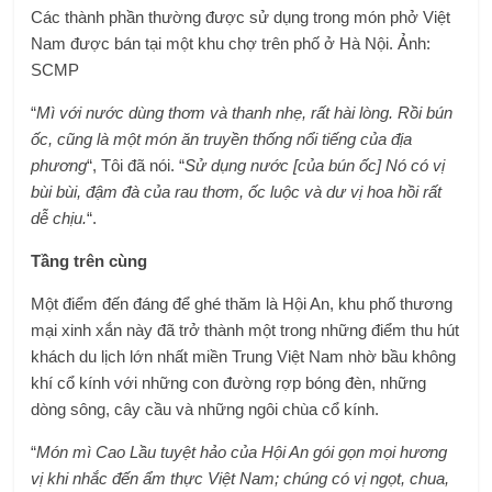
Các thành phần thường được sử dụng trong món phở Việt
Nam được bán tại một khu chợ trên phố ở Hà Nội. Ảnh:
SCMP
“
Mì với nước dùng thơm và thanh nhẹ, rất hài lòng. Rồi bún
ốc, cũng là một món ăn truyền thống nổi tiếng của địa
phương
“, Tôi đã nói. “
Sử dụng nước [của bún ốc] Nó có vị
bùi bùi, đậm đà của rau thơm, ốc luộc và dư vị hoa hồi rất
dễ chịu.
“.
Tầng trên cùng
Một điểm đến đáng để ghé thăm là Hội An, khu phố thương
mại xinh xắn này đã trở thành một trong những điểm thu hút
khách du lịch lớn nhất miền Trung Việt Nam nhờ bầu không
khí cổ kính với những con đường rợp bóng đèn, những
dòng sông, cây cầu và những ngôi chùa cổ kính.
“
Món mì Cao Lầu tuyệt hảo của Hội An gói gọn mọi hương
vị khi nhắc đến ẩm thực Việt Nam; chúng có vị ngọt, chua,