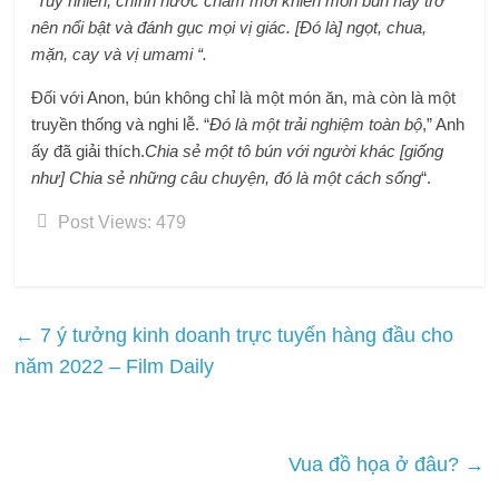
“
Tuy nhiên, chính nước chấm mới khiến món bún này trở
nên nổi bật và đánh gục mọi vị giác. [Đó là] ngọt, chua,
mặn, cay và vị umami “.
Đối với Anon, bún không chỉ là một món ăn, mà còn là một
truyền thống và nghi lễ. “
Đó là một trải nghiệm toàn bộ
,” Anh
ấy đã giải thích.
Chia sẻ một tô bún với người khác [giống
như] Chia sẻ những câu chuyện, đó là một cách sống
“.
Post Views:
479
←
7 ý tưởng kinh doanh trực tuyến hàng đầu cho
năm 2022 – Film Daily
Vua đồ họa ở đâu?
→