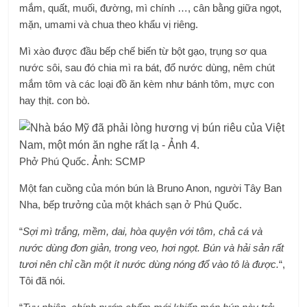
mắm, quất, muối, đường, mì chính …, cân bằng giữa ngọt,
mặn, umami và chua theo khẩu vị riêng.
Mì xào được đầu bếp chế biến từ bột gạo, trụng sơ qua
nước sôi, sau đó chia mì ra bát, đổ nước dùng, nêm chút
mắm tôm và các loại đồ ăn kèm như bánh tôm, mực con
hay thịt. con bò.
Phở Phú Quốc. Ảnh: SCMP
Một fan cuồng của món bún là Bruno Anon, người Tây Ban
Nha, bếp trưởng của một khách sạn ở Phú Quốc.
“
Sợi mì trắng, mềm, dai, hòa quyện với tôm, chả cá và
nước dùng đơn giản, trong veo, hơi ngọt. Bún và hải sản rất
tươi nên chỉ cần một ít nước dùng nóng đổ vào tô là được.
“,
Tôi đã nói.