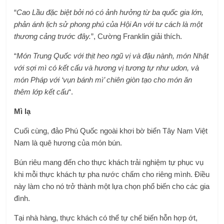
“
Cao Lầu đặc biệt bởi nó có ảnh hưởng từ ba quốc gia lớn,
phản ánh lịch sử phong phú của Hội An với tư cách là một
thương cảng trước đây.
”, Cường Franklin giải thích.
“
Món Trung Quốc với thịt heo ngũ vị và đậu nành, món Nhật
với sợi mì có kết cấu và hương vị tương tự như udon, và
món Pháp với ‘vụn bánh mì’ chiên giòn tạo cho món ăn
thêm lớp kết cấu
“.
Mì lạ
Cuối cùng, đảo Phú Quốc ngoài khơi bờ biển Tây Nam Việt
Nam là quê hương của món bún.
Bún riêu mang đến cho thực khách trải nghiệm tự phục vụ
khi mỗi thực khách tự pha nước chấm cho riêng mình. Điều
này làm cho nó trở thành một lựa chọn phổ biến cho các gia
đình.
Tại nhà hàng, thực khách có thể tự chế biến hỗn hợp ớt,