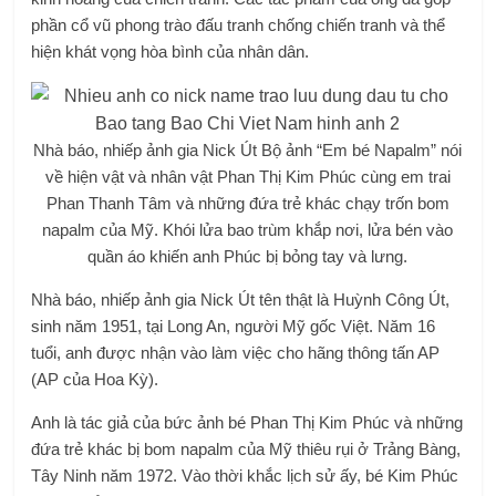
phần cổ vũ phong trào đấu tranh chống chiến tranh và thể
hiện khát vọng hòa bình của nhân dân.
Nhà báo, nhiếp ảnh gia Nick Út Bộ ảnh “Em bé Napalm” nói
về hiện vật và nhân vật Phan Thị Kim Phúc cùng em trai
Phan Thanh Tâm và những đứa trẻ khác chạy trốn bom
napalm của Mỹ. Khói lửa bao trùm khắp nơi, lửa bén vào
quần áo khiến anh Phúc bị bỏng tay và lưng.
Nhà báo, nhiếp ảnh gia Nick Út tên thật là Huỳnh Công Út,
sinh năm 1951, tại Long An, người Mỹ gốc Việt. Năm 16
tuổi, anh được nhận vào làm việc cho hãng thông tấn AP
(AP của Hoa Kỳ).
Anh là tác giả của bức ảnh bé Phan Thị Kim Phúc và những
đứa trẻ khác bị bom napalm của Mỹ thiêu rụi ở Trảng Bàng,
Tây Ninh năm 1972. Vào thời khắc lịch sử ấy, bé Kim Phúc