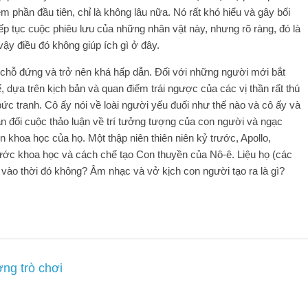
m phần đầu tiên, chỉ là không lâu nữa. Nó rất khó hiểu và gây bối
iếp tục cuộc phiêu lưu của những nhân vật này, nhưng rõ ràng, đó là
vậy điều đó không giúp ích gì ở đây.
c chỗ đứng và trở nên khá hấp dẫn. Đối với những người mới bắt
, dựa trên kịch bản và quan điểm trái ngược của các vị thần rất thú
bức tranh. Cô ấy nói về loài người yếu đuối như thế nào và cô ấy và
hản đối cuộc thảo luận về trí tưởng tượng của con người và ngạc
n khoa học của họ. Một thập niên thiên niên kỷ trước, Apollo,
rước khoa học và cách chế tạo Con thuyền của Nô-ê. Liệu họ (các
 vào thời đó không? Âm nhạc và vở kịch con người tạo ra là gì?
ờng trò chơi