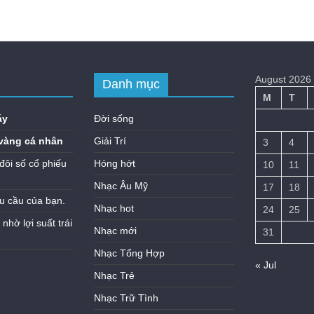
August 2026
Danh mục
M
T
áy
Đời sống
vàng cá nhân
Giải Trí
3
4
đôi số cổ phiếu
Hóng hớt
10
11
Nhạc Âu Mỹ
17
18
u cầu của bạn.
Nhạc hot
24
25
hờ lợi suất trái
Nhạc mới
31
Nhạc Tổng Hợp
« Jul
Nhạc Trẻ
Nhạc Trữ Tình