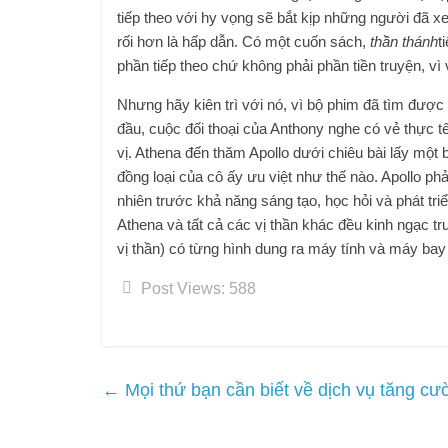
tiếp theo với hy vọng sẽ bắt kịp những người đã xe
rối hơn là hấp dẫn. Có một cuốn sách,
thần thánh
t
phần tiếp theo chứ không phải phần tiền truyện, vì 
Nhưng hãy kiên trì với nó, vì bộ phim đã tìm đượ
đầu, cuộc đối thoại của Anthony nghe có vẻ thực tế
vị. Athena đến thăm Apollo dưới chiêu bài lấy một 
đồng loại của cô ấy ưu việt như thế nào. Apollo p
nhiên trước khả năng sáng tạo, học hỏi và phát triể
Athena và tất cả các vị thần khác đều kinh ngạc t
vị thần) có từng hình dung ra máy tính và máy bay
Post Views:
588
←
Mọi thứ bạn cần biết về dịch vụ tăng cư