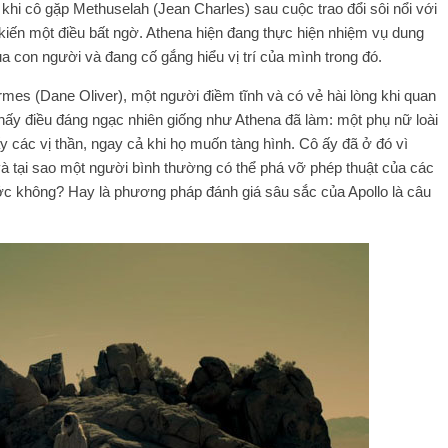
hi cô gặp Methuselah (Jean Charles) sau cuộc trao đổi sôi nổi với
 kiến ​​​​một điều bất ngờ. Athena hiện đang thực hiện nhiệm vụ dung
 con người và đang cố gắng hiểu vị trí của mình trong đó.
rmes (Dane Oliver), một người điềm tĩnh và có vẻ hài lòng khi quan
hấy điều đáng ngạc nhiên giống như Athena đã làm: một phụ nữ loài
y các vị thần, ngay cả khi họ muốn tàng hình. Cô ấy đã ở đó vì
 tại sao một người bình thường có thể phá vỡ phép thuật của các
ước không? Hay là phương pháp đánh giá sâu sắc của Apollo là câu