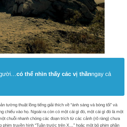
người…
có thể nhìn thấy các vị thần
ngay cả
ản tường thuật lồng tiếng giải thích về “ánh sáng và bóng tối” và
chiếu vào họ. Ngoài ra còn có một cái gì đó, một cái gì đó là một
ột chuỗi nhanh chóng các đoạn trích từ các cảnh (rõ ràng) chưa
ập phim truyền hình “Tuần trước trên X…” hoặc một bộ phim phần