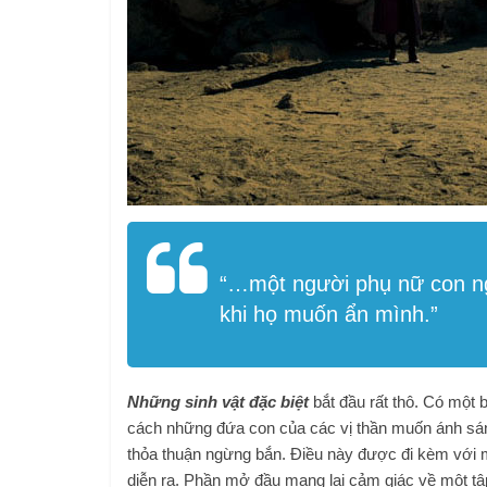
“…
một người phụ nữ con 
khi họ muốn ẩn mình.”
Những sinh vật đặc biệt
bắt đầu rất thô. Có một b
cách những đứa con của các vị thần muốn ánh sáng 
thỏa thuận ngừng bắn. Điều này được đi kèm với m
diễn ra. Phần mở đầu mang lại cảm giác về một t