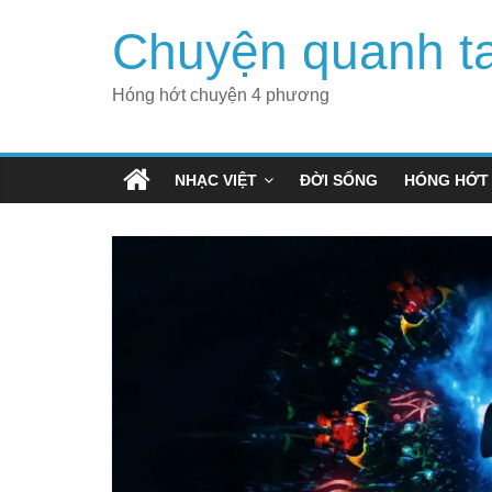
Skip
Chuyện quanh t
to
content
Hóng hớt chuyện 4 phương
NHẠC VIỆT
ĐỜI SỐNG
HÓNG HỚT