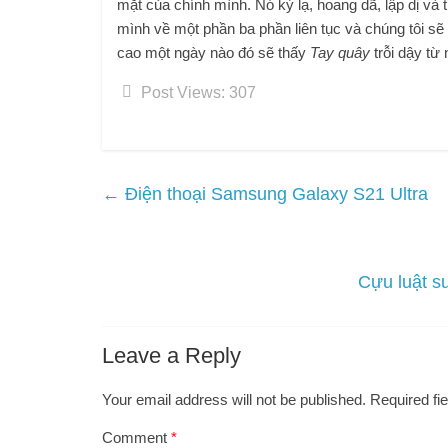
mặt của chính mình. Nó kỳ lạ, hoang dã, lập dị và 
mình về một phần ba phần liên tục và chúng tôi sẽ
cao một ngày nào đó sẽ thấy
Tay quây
trỗi dậy t
Post Views:
307
←
Điện thoại Samsung Galaxy S21 Ultra
Cựu luật s
Leave a Reply
Your email address will not be published.
Required fi
Comment
*