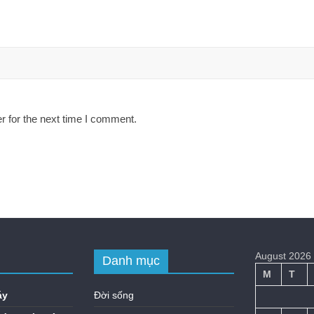
r for the next time I comment.
August 2026
Danh mục
M
T
áy
Đời sống