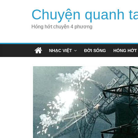
Skip
Chuyện quanh t
to
content
Hóng hớt chuyện 4 phương
NHẠC VIỆT
ĐỜI SỐNG
HÓNG HỚT