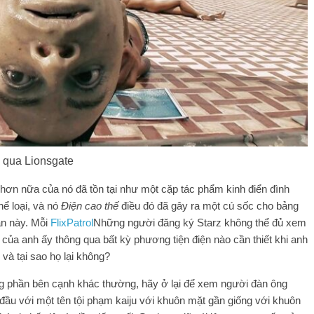
qua Lionsgate
 hơn nữa của nó đã tồn tại như một cặp tác phẩm kinh điển đình
ể loại, và nó
Điện cao thế
điều đó đã gây ra một cú sốc cho bảng
ần này. Mỗi
FlixPatrol
Những người đăng ký Starz không thể đủ xem
 của anh ấy thông qua bất kỳ phương tiện điện nào cần thiết khi anh
 và tại sao họ lại không?
 phần bên cạnh khác thường, hãy ở lại để xem người đàn ông
 đầu với một tên tội phạm kaiju với khuôn mặt gần giống với khuôn