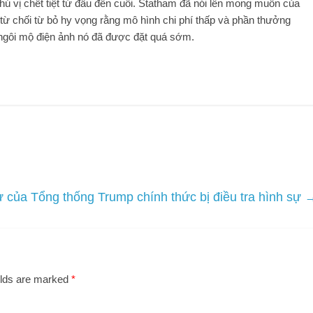
thú vị chết tiệt từ đầu đến cuối. Statham đã nói lên mong muốn của
 từ chối từ bỏ hy vọng rằng mô hình chi phí thấp và phần thưởng
ừ ngôi mộ điện ảnh nó đã được đặt quá sớm.
ư của Tổng thống Trump chính thức bị điều tra hình sự
elds are marked
*